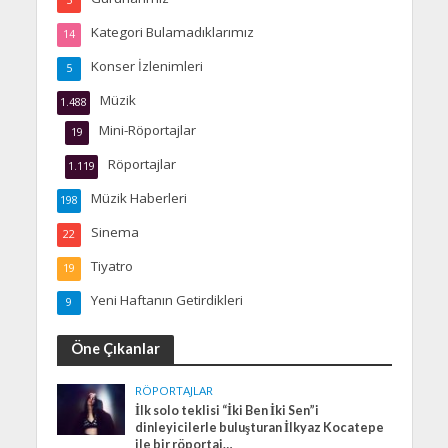
5
Kategori Bulamadıklarımız
14
Konser İzlenimleri
5
Müzik
1.488
Mini-Röportajlar
19
Röportajlar
1.119
Müzik Haberleri
198
Sinema
22
Tiyatro
19
Yeni Haftanın Getirdikleri
9
Öne Çıkanlar
RÖPORTAJLAR
İlk solo teklisi “İki Ben İki Sen”i
dinleyicilerle buluşturan İlkyaz Kocatepe
ile bir röportaj…