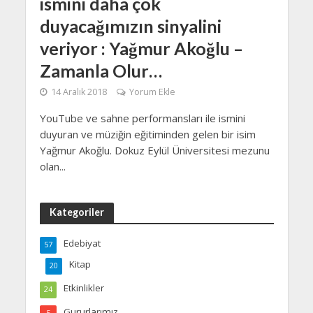
ismini daha çok
duyacağımızın sinyalini
veriyor : Yağmur Akoğlu –
Zamanla Olur…
14 Aralık 2018
Yorum Ekle
YouTube ve sahne performansları ile ismini
duyuran ve müziğin eğitiminden gelen bir isim
Yağmur Akoğlu. Dokuz Eylül Üniversitesi mezunu
olan...
Kategoriler
Edebiyat
57
Kitap
20
Etkinlikler
24
Gururlarımız