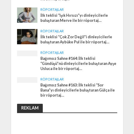
RÖPORTAJLAR
İlk teklisi “Işık Hırsızı”yı dinleyicilerle
buluşturan Merve ile bir röportaj…
RÖPORTAJLAR
İlk teklisi “Çok Zor Değil”i dinleyicilerle
buluşturan Aybüke Pul ile bir röportaj…
RÖPORTAJLAR
Bağımsız Sahne #164: İlk teklisi
“Gündüşü”nü dinleyicilerle buluşturan Ayşe
Usluca ile bir röportaj…
RÖPORTAJLAR
Bağımsız Sahne #163: İlk teklisi “Sor
Bana”yı dinleyicilerle buluşturan Gülça ile
bir röportaj…
REKLAM