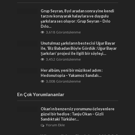
Grup Seyran, 8 yıl aradan sonra yine kendi
tarzını koruyarak halaylara ve duygulu
şarkılara ses oluyor : Grup Seyran – Dılo
Dılo…
3,618 Görüntülenme
Unutulmaz şarkıların bestecisi Uğur Bayar
ile, ‘Biz Babadan Böyle Gördük : Uğur Bayar
Şarkıları’ projesi ile ilgili bir söyleşi…
3,452 Görüntülenme
Her albüm, yeni bir müziksel adım :
Hedonutopia – Yakamoz Sandalı…
3,008 Görüntülenme
En Çok Yorumlananlar
Okan’ın benzersiz yorumunu özleyenlere
güzel bir hediye : Tanju Okan – Gizli
Sandıktaki Türküler…
Yorum Ekle