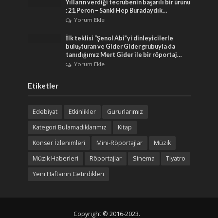
Yılların verdiği tecrübenin başarılı bir ürünü
: 21.Peron – Sanki Hep Buradaydık…
Yorum Ekle
İlk teklisi “Şenol Abi”yi dinleyicilerle
buluşturan ve Gider Gider grubuyla da
tanıdığımız Mert Gider ile bir röportaj…
Yorum Ekle
Etiketler
Edebiyat
Etkinlikler
Gururlarımız
Kategori Bulamadıklarımız
Kitap
Konser İzlenimleri
Mini-Röportajlar
Müzik
Müzik Haberleri
Röportajlar
Sinema
Tiyatro
Yeni Haftanın Getirdikleri
Copyright © 2016-2023.