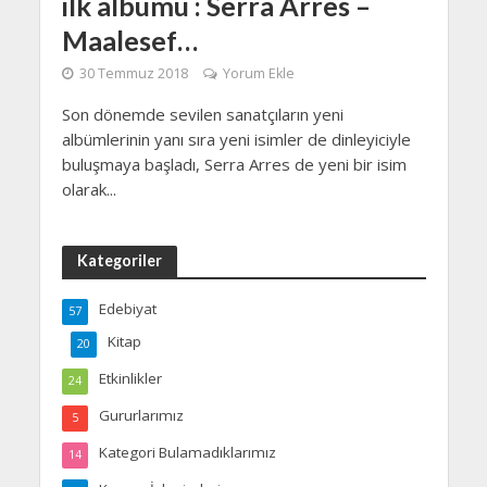
ilk albümü : Serra Arres –
Maalesef…
30 Temmuz 2018
Yorum Ekle
Son dönemde sevilen sanatçıların yeni
albümlerinin yanı sıra yeni isimler de dinleyiciyle
buluşmaya başladı, Serra Arres de yeni bir isim
olarak...
Kategoriler
Edebiyat
57
Kitap
20
Etkinlikler
24
Gururlarımız
5
Kategori Bulamadıklarımız
14