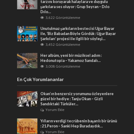
tarzını koruyarak halaylara ve duygulu
şarkılara ses oluyor : Grup Seyran – Dılo
Dılo…
3,622 Görüntülenme
Unutulmaz şarkıların bestecisi Uğur Bayar
ile, ‘Biz Babadan Böyle Gördük : Uğur Bayar
Şarkıları’ projesi ile ilgili bir söyleşi…
3,452 Görüntülenme
Her albüm, yeni bir müziksel adım :
Hedonutopia – Yakamoz Sandalı…
3,008 Görüntülenme
En Çok Yorumlananlar
Okan’ın benzersiz yorumunu özleyenlere
güzel bir hediye : Tanju Okan – Gizli
Sandıktaki Türküler…
Yorum Ekle
Yılların verdiği tecrübenin başarılı bir ürünü
: 21.Peron – Sanki Hep Buradaydık…
Yorum Ekle