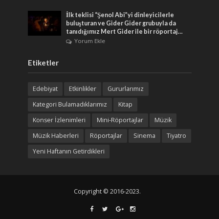
İlk teklisi “Şenol Abi”yi dinleyicilerle
buluşturan ve Gider Gider grubuyla da
tanıdığımız Mert Gider ile bir röportaj…
Yorum Ekle
Etiketler
Edebiyat
Etkinlikler
Gururlarımız
Kategori Bulamadıklarımız
Kitap
Konser İzlenimleri
Mini-Röportajlar
Müzik
Müzik Haberleri
Röportajlar
Sinema
Tiyatro
Yeni Haftanın Getirdikleri
Copyright © 2016-2023.