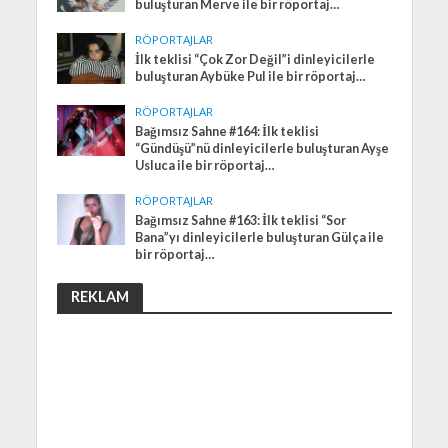
buluşturan Merve ile bir röportaj…
RÖPORTAJLAR
İlk teklisi “Çok Zor Değil”i dinleyicilerle
buluşturan Aybüke Pul ile bir röportaj…
RÖPORTAJLAR
Bağımsız Sahne #164: İlk teklisi
“Gündüşü”nü dinleyicilerle buluşturan Ayşe
Usluca ile bir röportaj…
RÖPORTAJLAR
Bağımsız Sahne #163: İlk teklisi “Sor
Bana”yı dinleyicilerle buluşturan Gülça ile
bir röportaj…
REKLAM