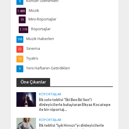
Konser İzlenimleri
5
Müzik
1.488
Mini-Röportajlar
19
Röportajlar
1.119
Müzik Haberleri
198
Sinema
22
Tiyatro
19
Yeni Haftanın Getirdikleri
9
Öne Çıkanlar
RÖPORTAJLAR
İlk solo teklisi “İki Ben İki Sen”i
dinleyicilerle buluşturan İlkyaz Kocatepe
ile bir röportaj…
RÖPORTAJLAR
İlk teklisi “Işık Hırsızı”yı dinleyicilerle