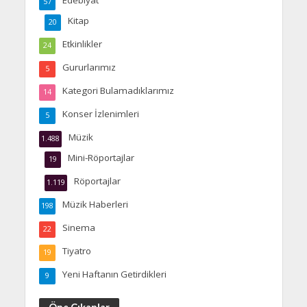
57
Kitap
20
Etkinlikler
24
Gururlarımız
5
Kategori Bulamadıklarımız
14
Konser İzlenimleri
5
Müzik
1.488
Mini-Röportajlar
19
Röportajlar
1.119
Müzik Haberleri
198
Sinema
22
Tiyatro
19
Yeni Haftanın Getirdikleri
9