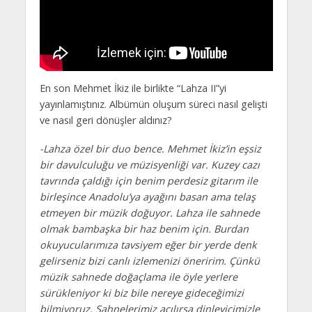
En son Mehmet İkiz ile birlikte “Lahza II”yi
yayınlamıştınız. Albümün oluşum süreci nasıl gelişti
ve nasıl geri dönüşler aldınız?
-Lahza özel bir duo bence. Mehmet İkiz’in eşsiz
bir davulculuğu ve müzisyenliği var. Kuzey cazı
tavrında çaldığı için benim perdesiz gitarım ile
birleşince Anadolu’ya ayağını basan ama telaş
etmeyen bir müzik doğuyor. Lahza ile sahnede
olmak bambaşka bir haz benim için. Burdan
okuyucularımıza tavsiyem eğer bir yerde denk
gelirseniz bizi canlı izlemenizi öneririm. Çünkü
müzik sahnede doğaçlama ile öyle yerlere
sürükleniyor ki biz bile nereye gideceğimizi
bilmiyoruz. Sahnelerimiz açılırsa dinleyicimizle