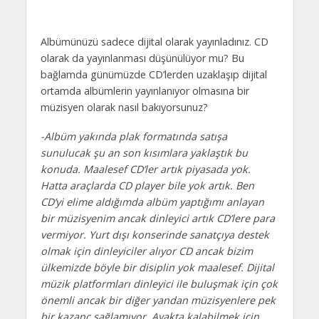
Albümünüzü sadece dijital olarak yayınladınız. CD
olarak da yayınlanması düşünülüyor mu? Bu
bağlamda günümüzde CD’lerden uzaklaşıp dijital
ortamda albümlerin yayınlanıyor olmasına bir
müzisyen olarak nasıl bakıyorsunuz?
-Albüm yakında plak formatında satışa
sunulucak şu an son kısımlara yaklaştık bu
konuda. Maalesef CD’ler artık piyasada yok.
Hatta araçlarda CD player bile yok artık. Ben
CD’yi elime aldığımda albüm yaptığımı anlayan
bir müzisyenim ancak dinleyici artık CD’lere para
vermiyor. Yurt dışı konserinde sanatçıya destek
olmak için dinleyiciler alıyor CD ancak bizim
ülkemizde böyle bir disiplin yok maalesef. Dijital
müzik platformları dinleyici ile buluşmak için çok
önemli ancak bir diğer yandan müzisyenlere pek
bir kazanç sağlamıyor. Ayakta kalabilmek için