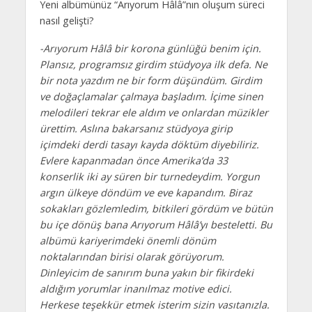
Yeni albümünüz “Arıyorum Hâlâ”nın oluşum süreci
nasıl gelişti?
-Arıyorum Hâlâ bir korona günlüğü benim için.
Plansız, programsız girdim stüdyoya ilk defa. Ne
bir nota yazdım ne bir form düşündüm. Girdim
ve doğaçlamalar çalmaya başladım. İçime sinen
melodileri tekrar ele aldım ve onlardan müzikler
ürettim. Aslına bakarsanız stüdyoya girip
içimdeki derdi tasayı kayda döktüm diyebiliriz.
Evlere kapanmadan önce Amerika’da 33
konserlik iki ay süren bir turnedeydim. Yorgun
argın ülkeye döndüm ve eve kapandım. Biraz
sokakları gözlemledim, bitkileri gördüm ve bütün
bu içe dönüş bana Arıyorum Hâlâ’yı besteletti. Bu
albümü kariyerimdeki önemli dönüm
noktalarından birisi olarak görüyorum.
Dinleyicim de sanırım buna yakın bir fikirdeki
aldığım yorumlar inanılmaz motive edici.
Herkese teşekkür etmek isterim sizin vasıtanızla.