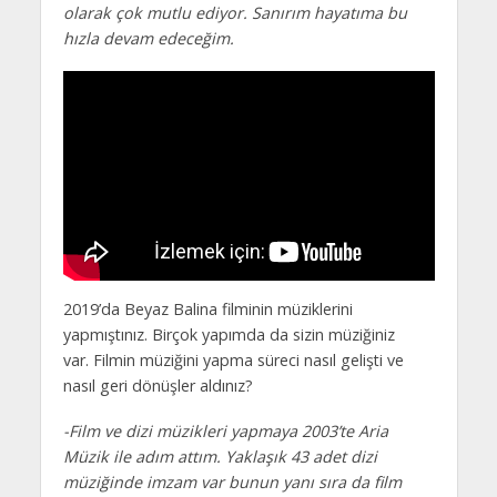
olarak çok mutlu ediyor. Sanırım hayatıma bu
hızla devam edeceğim.
2019’da Beyaz Balina filminin müziklerini
yapmıştınız. Birçok yapımda da sizin müziğiniz
var. Filmin müziğini yapma süreci nasıl gelişti ve
nasıl geri dönüşler aldınız?
-Film ve dizi müzikleri yapmaya 2003’te Aria
Müzik ile adım attım. Yaklaşık 43 adet dizi
müziğinde imzam var bunun yanı sıra da film