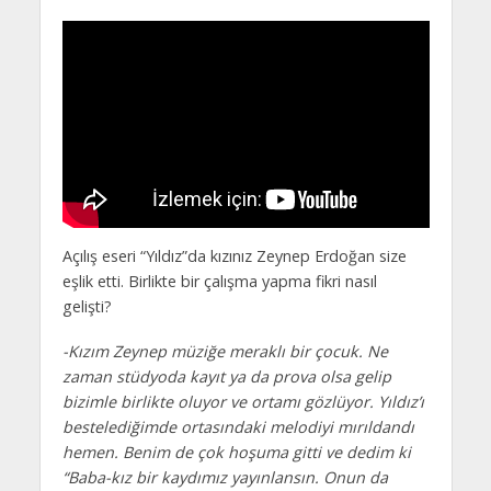
Açılış eseri “Yıldız”da kızınız Zeynep Erdoğan size
eşlik etti. Birlikte bir çalışma yapma fikri nasıl
gelişti?
-Kızım Zeynep müziğe meraklı bir çocuk. Ne
zaman stüdyoda kayıt ya da prova olsa gelip
bizimle birlikte oluyor ve ortamı gözlüyor. Yıldız’ı
bestelediğimde ortasındaki melodiyi mırıldandı
hemen. Benim de çok hoşuma gitti ve dedim ki
“Baba-kız bir kaydımız yayınlansın. Onun da