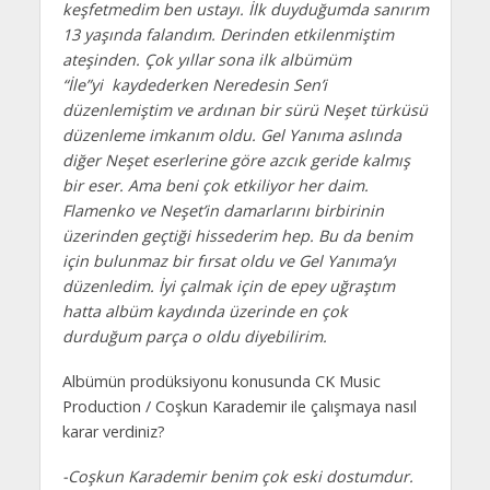
keşfetmedim ben ustayı. İlk duyduğumda sanırım
13 yaşında falandım. Derinden etkilenmiştim
ateşinden. Çok yıllar sona ilk albümüm
“İle”yi kaydederken Neredesin Sen’i
düzenlemiştim ve ardınan bir sürü Neşet türküsü
düzenleme imkanım oldu. Gel Yanıma aslında
diğer Neşet eserlerine göre azcık geride kalmış
bir eser. Ama beni çok etkiliyor her daim.
Flamenko ve Neşet’in damarlarını birbirinin
üzerinden geçtiği hissederim hep. Bu da benim
için bulunmaz bir fırsat oldu ve Gel Yanıma’yı
düzenledim. İyi çalmak için de epey uğraştım
hatta albüm kaydında üzerinde en çok
durduğum parça o oldu diyebilirim.
Albümün prodüksiyonu konusunda CK Music
Production / Coşkun Karademir ile çalışmaya nasıl
karar verdiniz?
-Coşkun Karademir benim çok eski dostumdur.