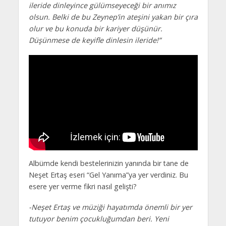
ileride dinleyince gülümseyeceği bir anımız
olsun. Belki de bu Zeynep’in ateşini yakan bir çıra
olur ve bu konuda bir kariyer düşünür.
Düşünmese de keyifle dinlesin ileride!”
Albümde kendi bestelerinizin yanında bir tane de
Neşet Ertaş eseri “Gel Yanıma”ya yer verdiniz. Bu
esere yer verme fikri nasıl gelişti?
-Neşet Ertaş ve müziği hayatımda önemli bir yer
tutuyor benim çocukluğumdan beri. Yeni