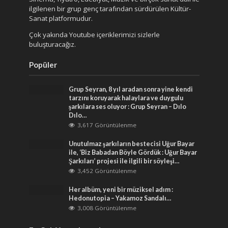
ilgilenen bir grup genç tarafından sürdürülen Kültür-
Sanat platformudur.
Çok yakında Youtube içeriklerimizi sizlerle
buluşturacağız.
Popüler
Grup Seyran, 8 yıl aradan sonra yine kendi
tarzını koruyarak halaylara ve duygulu
şarkılara ses oluyor : Grup Seyran – Dılo
Dılo…
3,617 Görüntülenme
Unutulmaz şarkıların bestecisi Uğur Bayar
ile, ‘Biz Babadan Böyle Gördük : Uğur Bayar
Şarkıları’ projesi ile ilgili bir söyleşi…
3,452 Görüntülenme
Her albüm, yeni bir müziksel adım :
Hedonutopia – Yakamoz Sandalı…
3,008 Görüntülenme