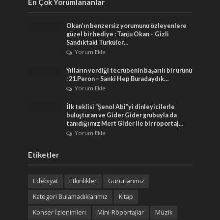
En Çok Yorumlananlar
Okan’ın benzersiz yorumunu özleyenlere
güzel bir hediye : Tanju Okan – Gizli
Sandıktaki Türküler…
Yorum Ekle
Yılların verdiği tecrübenin başarılı bir ürünü
: 21.Peron – Sanki Hep Buradaydık…
Yorum Ekle
İlk teklisi “Şenol Abi”yi dinleyicilerle
buluşturan ve Gider Gider grubuyla da
tanıdığımız Mert Gider ile bir röportaj…
Yorum Ekle
Etiketler
Edebiyat
Etkinlikler
Gururlarımız
Kategori Bulamadıklarımız
Kitap
Konser İzlenimleri
Mini-Röportajlar
Müzik