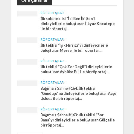
Öne Çıkanlar
RÖPORTAJLAR
İlk solo teklisi “İki Ben İki Sen”i
dinleyicilerle buluşturan İlkyaz Kocatepe
ile bir röportaj…
RÖPORTAJLAR
İlk teklisi “Işık Hırsızı”yı dinleyicilerle
buluşturan Merve ile bir röportaj…
RÖPORTAJLAR
İlk teklisi “Çok Zor Değil”i dinleyicilerle
buluşturan Aybüke Pul ile bir röportaj…
RÖPORTAJLAR
Bağımsız Sahne #164: İlk teklisi
“Gündüşü”nü dinleyicilerle buluşturan Ayşe
Usluca ile bir röportaj…
RÖPORTAJLAR
Bağımsız Sahne #163: İlk teklisi “Sor
Bana”yı dinleyicilerle buluşturan Gülça ile
bir röportaj…