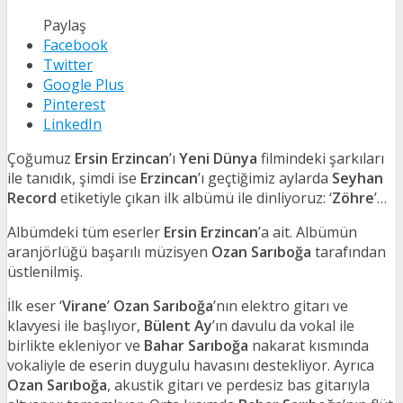
Paylaş
Facebook
Twitter
Google Plus
Pinterest
LinkedIn
Çoğumuz
Ersin Erzincan
’ı
Yeni Dünya
filmindeki şarkıları
ile tanıdık, şimdi ise
Erzincan
’ı geçtiğimiz aylarda
Seyhan
Record
etiketiyle çıkan ilk albümü ile dinliyoruz: ‘
Zöhre
’…
Albümdeki tüm eserler
Ersin Erzincan
’a ait. Albümün
aranjörlüğü başarılı müzisyen
Ozan Sarıboğa
tarafından
üstlenilmiş.
İlk eser ‘
Virane
’
Ozan Sarıboğa
’nın elektro gitarı ve
klavyesi ile başlıyor,
Bülent Ay
’ın davulu da vokal ile
birlikte ekleniyor ve
Bahar Sarıboğa
nakarat kısmında
vokaliyle de eserin duygulu havasını destekliyor. Ayrıca
Ozan Sarıboğa
, akustik gitarı ve perdesiz bas gitarıyla