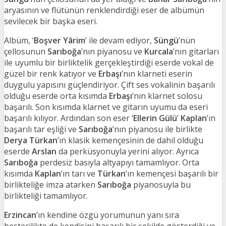
aryasının ve flütünün renklendirdiği eser de albümün
sevilecek bir başka eseri.
Albüm, ‘
Boşver Yârim
’ ile devam ediyor,
Süngü
’nün
çellosunun
Sarıboğa
’nın piyanosu ve
Kurcala
’nın gitarları
ile uyumlu bir birliktelik gerçekleştirdiği eserde vokal de
güzel bir renk katıyor ve
Erbaşı
’nın klarneti eserin
duygulu yapısını güçlendiriyor. Çift ses vokalinin başarılı
olduğu eserde orta kısımda
Erbaşı
’nın klarnet solosu
başarılı. Son kısımda klarnet ve gitarın uyumu da eseri
başarılı kılıyor. Ardından son eser ‘
Ellerin Gülü
’
Kaplan
’ın
başarılı tar eşliği ve
Sarıboğa
’nın piyanosu ile birlikte
Derya Türkan
’ın klasik kemençesinin de dahil olduğu
eserde
Arslan
da perküsyonuyla yerini alıyor. Ayrıca
Sarıboğa
perdesiz basıyla altyapıyı tamamlıyor. Orta
kısımda
Kaplan
’ın tarı ve
Türkan
’ın kemençesi başarılı bir
birlikteliğe imza atarken
Sarıboğa
piyanosuyla bu
birlikteliği tamamlıyor.
Erzincan
’ın kendine özgü yorumunun yanı sıra