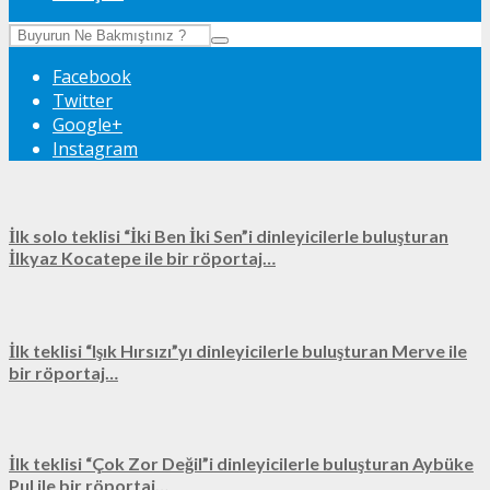
Facebook
Twitter
Google+
Instagram
İlk solo teklisi “İki Ben İki Sen”i dinleyicilerle buluşturan
İlkyaz Kocatepe ile bir röportaj…
İlk teklisi “Işık Hırsızı”yı dinleyicilerle buluşturan Merve ile
bir röportaj…
İlk teklisi “Çok Zor Değil”i dinleyicilerle buluşturan Aybüke
Pul ile bir röportaj…