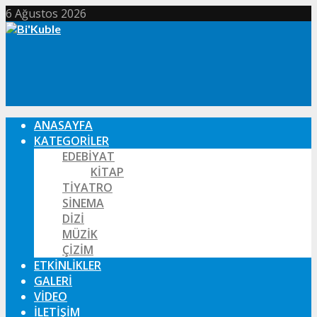
6 Ağustos 2026
ANASAYFA
KATEGORILER
EDEBIYAT
KITAP
TIYATRO
SINEMA
DIZI
MÜZIK
ÇIZIM
ETKINLIKLER
GALERI
VIDEO
İLETIŞIM