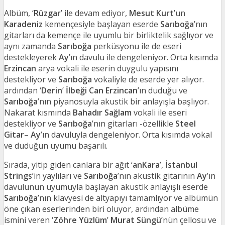
Albüm, ‘
Rüzgar
’ ile devam ediyor,
Mesut Kurt
’un
Karadeniz
kemençesiyle başlayan eserde
Sarıboğa
’nın
gitarları da kemençe ile uyumlu bir birliktelik sağlıyor ve
aynı zamanda
Sarıboğa
perküsyonu ile de eseri
destekleyerek
Ay
’ın davulu ile dengeleniyor. Orta kısımda
Erzincan
arya vokali ile eserin duygulu yapısını
destekliyor ve
Sarıboğa
vokaliyle de eserde yer alıyor.
ardından ‘
Derin
’
İlbeği Can Erzincan
’ın duduğu ve
Sarıboğa
’nın piyanosuyla akustik bir anlayışla başlıyor.
Nakarat kısmında
Bahadır Sağlam
vokali ile eseri
destekliyor ve
Sarıboğa
’nın gitarları -özellikle
Steel
Gitar
–
Ay
’ın davuluyla dengeleniyor. Orta kısımda vokal
ve duduğun uyumu başarılı.
Sırada, yitip giden canlara bir ağıt ‘
anKara
’,
İstanbul
Strings
’in yaylıları ve
Sarıboğa
’nın akustik gitarının
Ay
’ın
davulunun uyumuyla başlayan akustik anlayışlı eserde
Sarıboğa
’nın klavyesi de altyapıyı tamamlıyor ve albümün
öne çıkan eserlerinden biri oluyor, ardından albüme
ismini veren ‘
Zöhre Yüzlüm
’
Murat Süngü
’nün çellosu ve