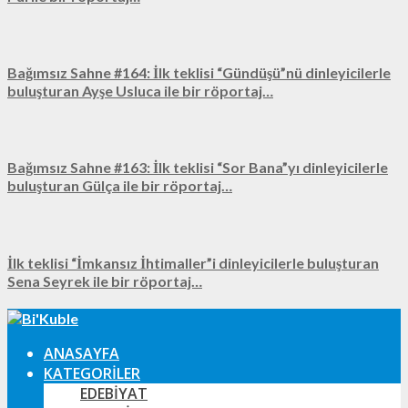
Bağımsız Sahne #164: İlk teklisi “Gündüşü”nü dinleyicilerle
buluşturan Ayşe Usluca ile bir röportaj…
Bağımsız Sahne #163: İlk teklisi “Sor Bana”yı dinleyicilerle
buluşturan Gülça ile bir röportaj…
İlk teklisi “İmkansız İhtimaller”i dinleyicilerle buluşturan
Sena Seyrek ile bir röportaj…
ANASAYFA
KATEGORILER
EDEBIYAT