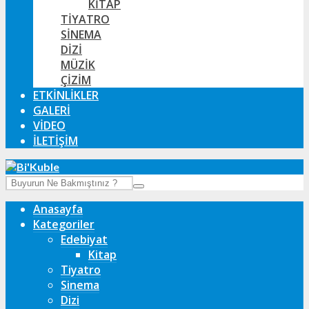
KITAP
TIYATRO
SINEMA
DIZI
MÜZIK
ÇIZIM
ETKINLIKLER
GALERI
VIDEO
İLETIŞIM
Anasayfa
Kategoriler
Edebiyat
Kitap
Tiyatro
Sinema
Dizi