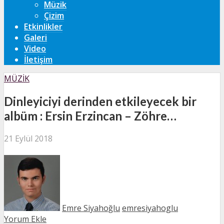
Müzik
Çizim
Etkinlikler
Galeri
Video
İletişim
MÜZIK
Dinleyiciyi derinden etkileyecek bir
albüm : Ersin Erzincan – Zöhre…
21 Eylül 2018
Emre Siyahoğlu
emresiyahoglu
Yorum Ekle