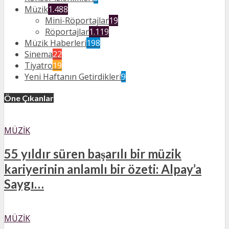
Müzik
1.488
Mini-Röportajlar
19
Röportajlar
1.119
Müzik Haberleri
198
Sinema
22
Tiyatro
19
Yeni Haftanın Getirdikleri
9
Öne Çıkanlar
MÜZIK
55 yıldır süren başarılı bir müzik
kariyerinin anlamlı bir özeti: Alpay’a
Saygı…
MÜZIK