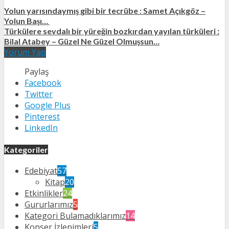
Yolun yarısındaymış gibi bir tecrübe : Samet Açıkgöz –
Yolun Başı…
Türkülere sevdalı bir yüreğin bozkırdan yayılan türküleri :
Bilal Atabey – Güzel Ne Güzel Olmuşsun…
Yorum Yap
Paylaş
Facebook
Twitter
Google Plus
Pinterest
LinkedIn
Kategoriler
Edebiyat
57
Kitap
20
Etkinlikler
24
Gururlarımız
5
Kategori Bulamadıklarımız
14
Konser İzlenimleri
5