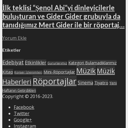
İlk teklisi “Şenol Abi”yi dinleyicilerle
buluşturan ve Gider Gider grubuyla da
tanıdığımız Mert Gider ile bir röportaj…
Yorum Ekle
Etiketler
Edebiyat
Etkinlikler
Kategori Bulamadıklarımız
Gururlarımız
Müzik
Müzik
Kitap
Mini-Röportajlar
Konser İzlenimleri
Röportajlar
Haberleri
Sinema
Tiyatro
Yeni
Haftanın Getirdikleri
Copyright © 2016-2023.
Facebook
Twitter
Google+
Instagram