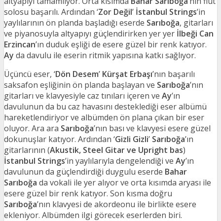
altyapıyı tamamlıyor. Orta kısımda
Bahar Sarıboğa
’nın flüt
solosu başarılı. Ardından ‘
Zor Değil
’
İstanbul Strings
’in
yaylılarının ön planda başladığı eserde
Sarıboğa
, gitarları
ve piyanosuyla altyapıyı güçlendirirken yer yer
İlbeği Can
Erzincan
’ın duduk eşliği de esere güzel bir renk katıyor.
Ay
da davulu ile eserin ritmik yapısına katkı sağlıyor.
Üçüncü eser, ‘
Dön Desem
’
Kürşat Erbaşı
’nın başarılı
saksafon eşliğinin ön planda başlayan ve
Sarıboğa
’nın
gitarları ve klavyesiyle caz tınıları içeren ve
Ay
’ın
davulunun da bu caz havasını desteklediği eser albümü
hareketlendiriyor ve albümden ön plana çıkan bir eser
oluyor. Ara ara
Sarıboğa
’nın bası ve klavyesi esere güzel
dokunuşlar katıyor. Ardından ‘
Gizli Gizli
’
Sarıboğa
’ın
gitarlarının (
Akustik, Steel Gitar ve Upright bas
)
İstanbul Strings
’in yaylılarıyla dengelendiği ve
Ay
’ın
davulunun da güçlendirdiği duygulu eserde
Bahar
Sarıboğa
da vokali ile yer alıyor ve orta kısımda aryası ile
esere güzel bir renk katıyor. Son kısma doğru
Sarıboğa
’nın klavyesi de akordeonu ile birlikte esere
ekleniyor. Albümden ilgi görecek eserlerden biri.