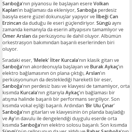
Sarıboğa
’nın piyanosu ile başlayan esere
Volkan
Kaplan
’ın bağlaması da ekleniyor,
Sarıboğa
perdesiz
basıyla esere güzel dokunuşlar yapıyor ve
İlbeği Can
Erzincan
da duduğu ile eseri güçlendiriyor.
Süngü
aynı
zamanda kemanıyla da eserin altyapısını tamamlıyor ve
Ömer Arslan
da perküsyonu ile dahil oluyor. Albümün
orkestrasyon bakımından başarılı eserlerinden biri
oluyor.
Sıradaki eser, ‘
Melek
’
İlter Kurcala
’nın klasik gitarı ve
Sarıboğa
’nın akordeonuyla başlayan ve
Burak Aykaç
’ın
elektro bağlamasının ön plana çıktığı,
Arslan
’ın
perküsyonunun da desteklediği hareketli bir eser,
Sarıboğa
’nın perdesiz bası ve klavyesi de tamamlıyor, orta
kısımda
Kurcala
’nın gitarıyla
Aykaç
’ın bağlaması bir
atışma halinde başarılı bir performans sergiliyor. Son
kısımda vokal eşliği başarılı. Ardından ‘
Bir Ulu Çınar
’
Sarıboğa
’nın gitarları ve klavyesinin ön planda başladığı
ve
Ay
’ın davulu ile dengelendiği duygulu eserde orta
kısımda
Sarıboğa
’nın elektro solosu başarılı. Son kısımda
Süngü
’nün çellosunun da yer aldığı ve
Bahar Sarıboğa
’nın