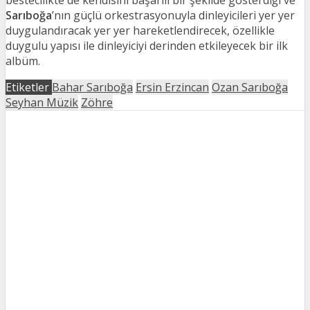
bestecilikte de kendisini başarılı bir şekilde gösterdiği ve
Sarıboğa
’nın güçlü orkestrasyonuyla dinleyicileri yer yer
duygulandıracak yer yer hareketlendirecek, özellikle
duygulu yapısı ile dinleyiciyi derinden etkileyecek bir ilk
albüm.
Etiketler
Bahar Sarıboğa
Ersin Erzincan
Ozan Sarıboğa
Seyhan Müzik
Zöhre