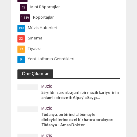
Mini-Röportajlar
19
Röportajlar
1.119
Müzik Haberleri
198
Sinema
22
Tiyatro
19
Yeni Haftanın Getirdikleri
9
Öne Çıkanlar
MÜZIK
55 yıldır süren başarılı bir müzik kariyerinin
anlamlı bir özeti: Alpay’a Saygı…
MÜZIK
Tüdanya, on birinci albümüyle
dinleyicilerine özel bir hatıra bırakıyor:
Tüdanya – Aman Doktor…
MÜZIK