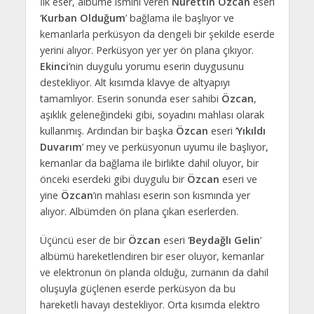
İlk eser, albüme ismini veren
Nurettin Özcan
eseri
‘
Kurban Olduğum
’ bağlama ile başlıyor ve
kemanlarla perküsyon da dengeli bir şekilde eserde
yerini alıyor. Perküsyon yer yer ön plana çıkıyor.
Ekinci
’nin duygulu yorumu eserin duygusunu
destekliyor. Alt kısımda klavye de altyapıyı
tamamlıyor. Eserin sonunda eser sahibi
Özcan
,
aşıklık geleneğindeki gibi, soyadını mahlası olarak
kullanmış. Ardından bir başka
Özcan
eseri ‘
Yıkıldı
Duvarım
’ mey ve perküsyonun uyumu ile başlıyor,
kemanlar da bağlama ile birlikte dahil oluyor, bir
önceki eserdeki gibi duygulu bir
Özcan
eseri ve
yine
Özcan
’ın mahlası eserin son kısmında yer
alıyor. Albümden ön plana çıkan eserlerden.
Üçüncü eser de bir
Özcan
eseri ‘
Beydağlı Gelin
’
albümü hareketlendiren bir eser oluyor, kemanlar
ve elektronun ön planda olduğu, zurnanın da dahil
oluşuyla güçlenen eserde perküsyon da bu
hareketli havayı destekliyor. Orta kısımda elektro