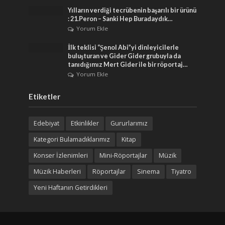
Yılların verdiği tecrübenin başarılı bir ürünü
: 21.Peron – Sanki Hep Buradaydık…
Yorum Ekle
İlk teklisi “Şenol Abi”yi dinleyicilerle
buluşturan ve Gider Gider grubuyla da
tanıdığımız Mert Gider ile bir röportaj…
Yorum Ekle
Etiketler
Edebiyat
Etkinlikler
Gururlarımız
Kategori Bulamadıklarımız
Kitap
Konser İzlenimleri
Mini-Röportajlar
Müzik
Müzik Haberleri
Röportajlar
Sinema
Tiyatro
Yeni Haftanın Getirdikleri