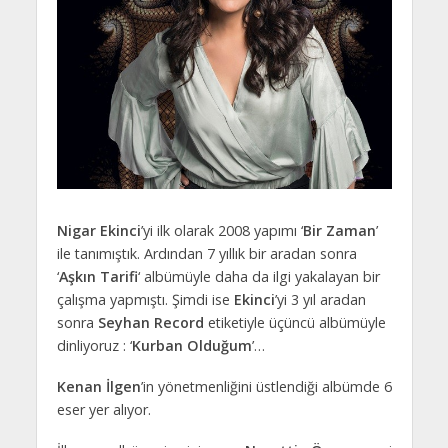
Nigar Ekinci
’yi ilk olarak 2008 yapımı ‘
Bir Zaman
’
ile tanımıştık. Ardından 7 yıllık bir aradan sonra
‘
Aşkın Tarifi
‘ albümüyle daha da ilgi yakalayan bir
çalışma yapmıştı. Şimdi ise
Ekinci
’yi 3 yıl aradan
sonra
Seyhan Record
etiketiyle üçüncü albümüyle
dinliyoruz : ‘
Kurban Olduğum
’…
Kenan İlgen
’in yönetmenliğini üstlendiği albümde 6
eser yer alıyor.