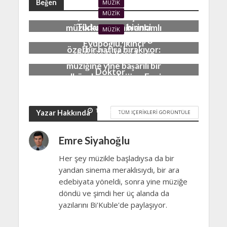
Beğen
MÜZIK
MÜZIK
55 yıldır süren başarılı bir
Tüdanya, on birinci
müzik kariyerinin anlamlı
MÜZIK
albümüyle dinleyicilerine
bir özeti: Alpay’a Saygı…
Eyüboğlu, ikinci
özel bir hatıra bırakıyor:
25 Haziran 2023
albümüyle Karadeniz
Tüdanya – Aman
müziğine yine başarılı bir
Doktor…
albüm kazandırıyor: Ezgi
20 Haziran 2023
Eyüboğlu – Denizin
Ezgisi…
12 Mart 2022
Yazar Hakkında
TÜM İÇERIKLERI GÖRÜNTÜLE
Emre Siyahoğlu
Her şey müzikle başladıysa da bir
yandan sinema meraklısıydı, bir ara
edebiyata yöneldi, sonra yine müziğe
döndü ve şimdi her üç alanda da
yazılarını Bi'Kuble'de paylaşıyor.