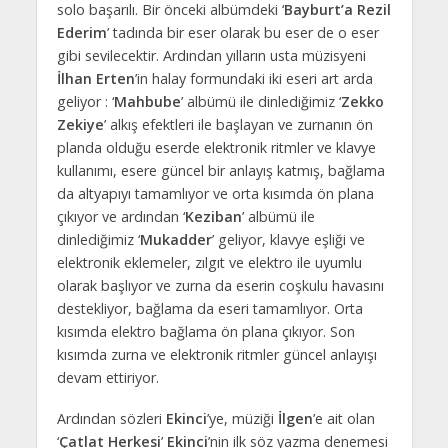
solo başarılı. Bir önceki albümdeki ‘
Bayburt’a Rezil
Ederim
’ tadında bir eser olarak bu eser de o eser
gibi sevilecektir. Ardından yılların usta müzisyeni
İlhan Erten
’in halay formundaki iki eseri art arda
geliyor : ‘
Mahbube
’ albümü ile dinlediğimiz ‘
Zekko
Zekiye
’ alkış efektleri ile başlayan ve zurnanın ön
planda olduğu eserde elektronik ritmler ve klavye
kullanımı, esere güncel bir anlayış katmış, bağlama
da altyapıyı tamamlıyor ve orta kısımda ön plana
çıkıyor ve ardından ‘
Keziban
’ albümü ile
dinlediğimiz ‘
Mukadder
’ geliyor, klavye eşliği ve
elektronik eklemeler, zılgıt ve elektro ile uyumlu
olarak başlıyor ve zurna da eserin coşkulu havasını
destekliyor, bağlama da eseri tamamlıyor. Orta
kısımda elektro bağlama ön plana çıkıyor. Son
kısımda zurna ve elektronik ritmler güncel anlayışı
devam ettiriyor.
Ardından sözleri
Ekinci
’ye, müziği
İlgen
’e ait olan
‘
Çatlat Herkesi
’
Ekinci
’nin ilk söz yazma denemesi