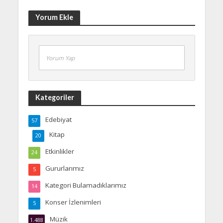
Yorum Ekle
Yorum Yap
Kategoriler
Edebiyat
57
Kitap
20
Etkinlikler
24
Gururlarımız
5
Kategori Bulamadıklarımız
14
Konser İzlenimleri
5
Müzik
1.488