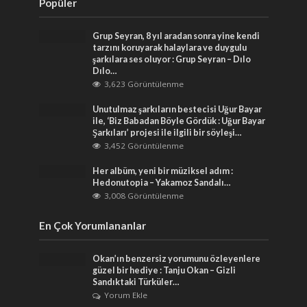
Popüler
Grup Seyran, 8 yıl aradan sonra yine kendi
tarzını koruyarak halaylara ve duygulu
şarkılara ses oluyor : Grup Seyran – Dılo
Dılo…
3,623 Görüntülenme
Unutulmaz şarkıların bestecisi Uğur Bayar
ile, ‘Biz Babadan Böyle Gördük : Uğur Bayar
Şarkıları’ projesi ile ilgili bir söyleşi…
3,452 Görüntülenme
Her albüm, yeni bir müziksel adım :
Hedonutopia – Yakamoz Sandalı…
3,008 Görüntülenme
En Çok Yorumlananlar
Okan’ın benzersiz yorumunu özleyenlere
güzel bir hediye : Tanju Okan – Gizli
Sandıktaki Türküler…
Yorum Ekle