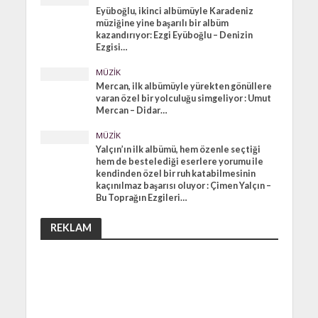
Eyüboğlu, ikinci albümüyle Karadeniz
müziğine yine başarılı bir albüm
kazandırıyor: Ezgi Eyüboğlu – Denizin
Ezgisi…
MÜZIK
Mercan, ilk albümüyle yürekten gönüllere
varan özel bir yolculuğu simgeliyor : Umut
Mercan – Didar…
MÜZIK
Yalçın’ın ilk albümü, hem özenle seçtiği
hem de bestelediği eserlere yorumu ile
kendinden özel bir ruh katabilmesinin
kaçınılmaz başarısı oluyor : Çimen Yalçın –
Bu Toprağın Ezgileri…
REKLAM