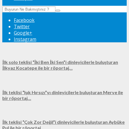
Facebook
Twitter
Google+
Instagram
İlk solo teklisi “İki Ben İki Sen”i dinleyicilerle buluşturan
İlkyaz Kocatepe ile bir röportaj…
İlk teklisi “Işık Hırsızı”yı dinleyicilerle buluşturan Merve ile
bir röportaj…
İlk teklisi “Çok Zor Değil”i dinleyicilerle buluşturan Aybüke
Pul ile bir röportaj…