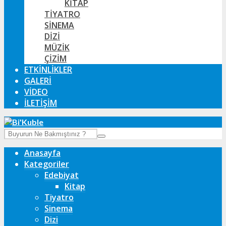
KITAP
TIYATRO
SINEMA
DIZI
MÜZIK
ÇIZIM
ETKINLIKLER
GALERI
VIDEO
İLETIŞIM
Anasayfa
Kategoriler
Edebiyat
Kitap
Tiyatro
Sinema
Dizi