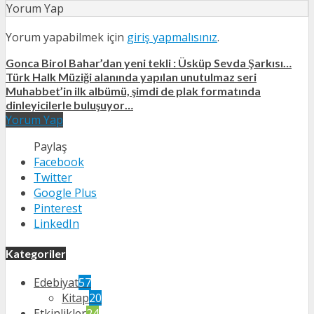
Yorum Yap
Yorum yapabilmek için
giriş yapmalısınız
.
Gonca Birol Bahar’dan yeni tekli : Üsküp Sevda Şarkısı…
Türk Halk Müziği alanında yapılan unutulmaz seri
Muhabbet’in ilk albümü, şimdi de plak formatında
dinleyicilerle buluşuyor…
Yorum Yap
Paylaş
Facebook
Twitter
Google Plus
Pinterest
LinkedIn
Kategoriler
Edebiyat
57
Kitap
20
Etkinlikler
24