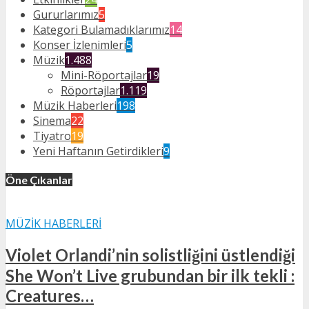
Gururlarımız
5
Kategori Bulamadıklarımız
14
Konser İzlenimleri
5
Müzik
1.488
Mini-Röportajlar
19
Röportajlar
1.119
Müzik Haberleri
198
Sinema
22
Tiyatro
19
Yeni Haftanın Getirdikleri
9
Öne Çıkanlar
MÜZIK HABERLERI
Violet Orlandi’nin solistliğini üstlendiği
She Won’t Live grubundan bir ilk tekli :
Creatures…