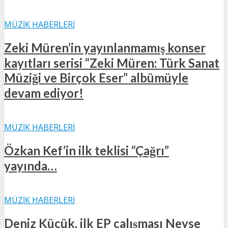
MÜZIK HABERLERI
Zeki Müren’in yayınlanmamış konser
kayıtları serisi “Zeki Müren: Türk Sanat
Müziği ve Birçok Eser” albümüyle
devam ediyor!
MÜZIK HABERLERI
Özkan Kef’in ilk teklisi “Çağrı”
yayında…
MÜZIK HABERLERI
Deniz Küçük, ilk EP çalışması Neyse