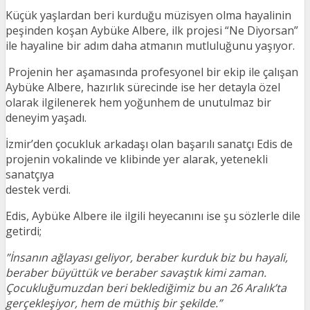
Küçük yaşlardan beri kurduğu müzisyen olma hayalinin
peşinden koşan Aybüke Albere, ilk projesi “Ne Diyorsan”
ile hayaline bir adım daha atmanın mutluluğunu yaşıyor.
Projenin her aşamasında profesyonel bir ekip ile çalışan
Aybüke Albere, hazırlık sürecinde ise her detayla özel
olarak ilgilenerek hem yoğunhem de unutulmaz bir
deneyim yaşadı.
İzmir’den çocukluk arkadaşı olan başarılı sanatçı Edis de
projenin vokalinde ve klibinde yer alarak, yetenekli
sanatçıya
destek verdi.
Edis, Aybüke Albere ile ilgili heyecanını ise şu sözlerle dile
getirdi;
”İnsanın ağlayası geliyor, beraber kurduk biz bu hayali,
beraber büyüttük ve beraber savaştık kimi zaman.
Çocukluğumuzdan beri beklediğimiz bu an 26 Aralık’ta
gerçekleşiyor, hem de müthiş bir şekilde.”