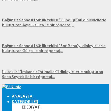
Bağımsız Sahne #164: İlk teklisi “Gündüşü”nü dinleyicilerle
buluşturan Ayşe Usluca ile bir röportaj…
Bağımsız Sahne #163: İlk teklisi “Sor Bana”yı dinleyicilerle
buluşturan Gülça ile bir röportaj…
İlk teklisi “İmkansız İhtimaller”i dinleyicilerle buluşturan
Sena Seyrek ile bir röportaj…
ANASAYFA
KATEGORILER
EDEBIYAT