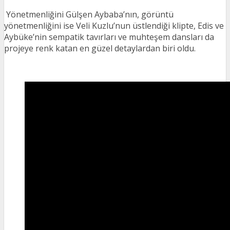
Yönetmenliğini Gülşen Aybaba’nın, görüntü
yönetmenliğini ise Veli Kuzlu’nun üstlendiği klipte, Edis ve
Aybüke’nin sempatik tavırları ve muhteşem dansları da
projeye renk katan en güzel detaylardan biri oldu.