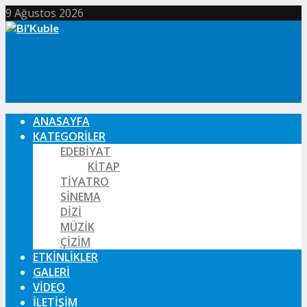
9 Ağustos 2026
ANASAYFA
KATEGORILER
EDEBIYAT
KITAP
TIYATRO
SINEMA
DIZI
MÜZIK
ÇIZIM
ETKINLIKLER
GALERI
VIDEO
İLETIŞIM