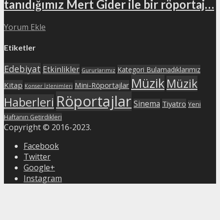
tanıdığımız Mert Gider ile bir röportaj…
Yorum Ekle
Etiketler
Edebiyat
Etkinlikler
Kategori Bulamadıklarımız
Gururlarımız
Müzik
Müzik
Kitap
Mini-Röportajlar
Konser İzlenimleri
Röportajlar
Haberleri
Sinema
Tiyatro
Yeni
Haftanın Getirdikleri
Copyright © 2016-2023.
Facebook
Twitter
Google+
Instagram