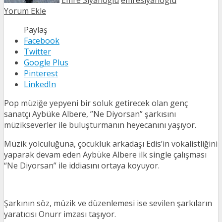
Emre Siyahoğlu
emresiyahoglu
Yorum Ekle
Paylaş
Facebook
Twitter
Google Plus
Pinterest
LinkedIn
Pop müziğe yepyeni bir soluk getirecek olan genç
sanatçı Aybüke Albere, ”Ne Diyorsan” şarkısını
müzikseverler ile buluşturmanın heyecanını yaşıyor.
Müzik yolculuğuna, çocukluk arkadaşı Edis’in vokalistliğini
yaparak devam eden Aybüke Albere ilk single çalışması
“Ne Diyorsan” ile iddiasını ortaya koyuyor.
Şarkının söz, müzik ve düzenlemesi ise sevilen şarkıların
yaratıcısı Onurr imzası taşıyor.