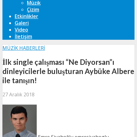
Müzik
Çizim
Etkinlikler
Galeri
Video
İletişim
MÜZIK HABERLERI
İlk single çalışması “Ne Diyorsan”ı
dinleyicilerle buluşturan Aybüke Albere
ile tanışın!
27 Aralık 2018