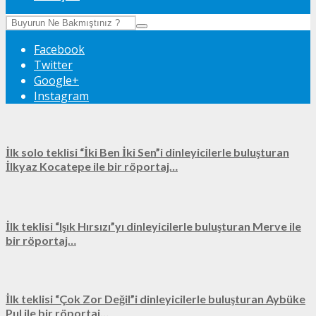
Facebook
Twitter
Google+
Instagram
İlk solo teklisi “İki Ben İki Sen”i dinleyicilerle buluşturan
İlkyaz Kocatepe ile bir röportaj…
İlk teklisi “Işık Hırsızı”yı dinleyicilerle buluşturan Merve ile
bir röportaj…
İlk teklisi “Çok Zor Değil”i dinleyicilerle buluşturan Aybüke
Pul ile bir röportaj…