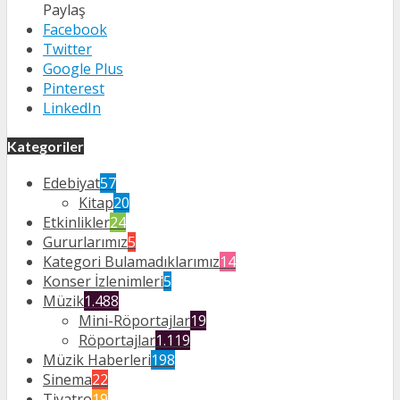
Paylaş
Facebook
Twitter
Google Plus
Pinterest
LinkedIn
Kategoriler
Edebiyat
57
Kitap
20
Etkinlikler
24
Gururlarımız
5
Kategori Bulamadıklarımız
14
Konser İzlenimleri
5
Müzik
1.488
Mini-Röportajlar
19
Röportajlar
1.119
Müzik Haberleri
198
Sinema
22
Tiyatro
19