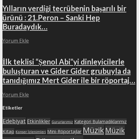
Yılların verdiği tecrübenin başarılı bir
ürünü : 21.Peron – Sanki Hep
Buradaydık…
Yorum Ekle
İlk teklisi “Şenol Abi”yi dinleyicilerle
buluşturan ve Gider Gider grubuyla da
tanıdığımız Mert Gider ile bir röportaj…
Yorum Ekle
Etiketler
Edebiyat
Etkinlikler
Kategori Bulamadıklarımız
Gururlarımız
Müzik
Müzik
Kitap
Mini-Röportajlar
Konser İzlenimleri