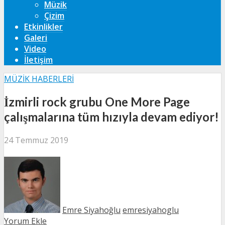
Müzik
Çizim
Etkinlikler
Galeri
Video
İletişim
MÜZIK HABERLERI
İzmirli rock grubu One More Page
çalışmalarına tüm hızıyla devam ediyor!
24 Temmuz 2019
Emre Siyahoğlu
emresiyahoglu
Yorum Ekle