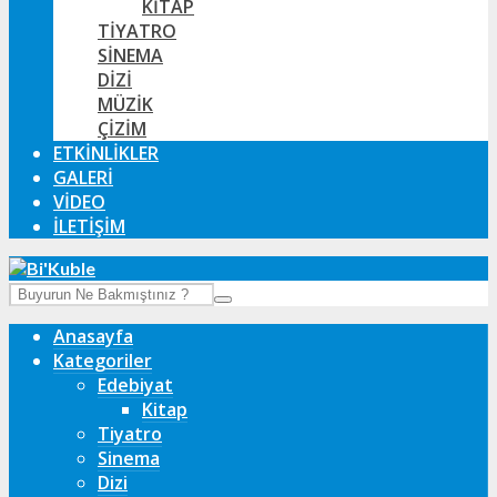
KITAP
TIYATRO
SINEMA
DIZI
MÜZIK
ÇIZIM
ETKINLIKLER
GALERI
VIDEO
İLETIŞIM
Anasayfa
Kategoriler
Edebiyat
Kitap
Tiyatro
Sinema
Dizi