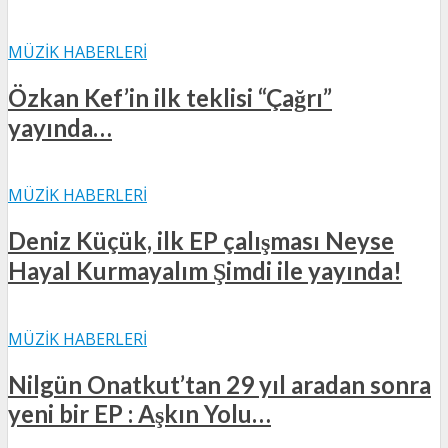
MÜZIK HABERLERI
Özkan Kef’in ilk teklisi “Çağrı”
yayında…
MÜZIK HABERLERI
Deniz Küçük, ilk EP çalışması Neyse
Hayal Kurmayalım Şimdi ile yayında!
MÜZIK HABERLERI
Nilgün Onatkut’tan 29 yıl aradan sonra
yeni bir EP : Aşkın Yolu…