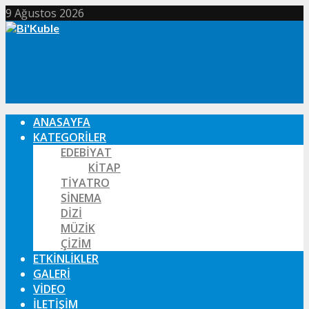
9 Ağustos 2026
ANASAYFA
KATEGORILER
EDEBIYAT
KITAP
TIYATRO
SINEMA
DIZI
MÜZIK
ÇIZIM
ETKINLIKLER
GALERI
VIDEO
İLETIŞIM