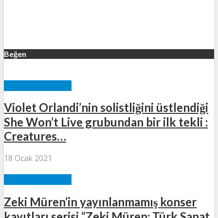
Beğen
MÜZIK HABERLERI
Violet Orlandi’nin solistliğini üstlendiği
She Won’t Live grubundan bir ilk tekli :
Creatures…
18 Ocak 2021
MÜZIK HABERLERI
Zeki Müren’in yayınlanmamış konser
kayıtları serisi “Zeki Müren: Türk Sanat