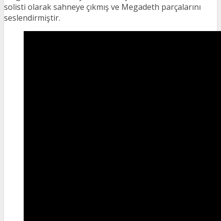
solisti olarak sahneye çıkmış ve Megadeth parçalarını
seslendirmiştir.