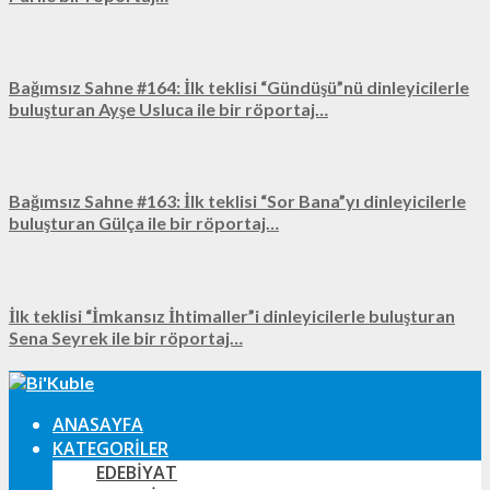
Bağımsız Sahne #164: İlk teklisi “Gündüşü”nü dinleyicilerle
buluşturan Ayşe Usluca ile bir röportaj…
Bağımsız Sahne #163: İlk teklisi “Sor Bana”yı dinleyicilerle
buluşturan Gülça ile bir röportaj…
İlk teklisi “İmkansız İhtimaller”i dinleyicilerle buluşturan
Sena Seyrek ile bir röportaj…
ANASAYFA
KATEGORILER
EDEBIYAT