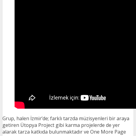
Grup, halen İzmir’de; farklı tarzda müzisyenleri bir araya
getiren Ütopya Project gibi karma projelerde de yer
alarak tarza katkıda bulunmaktadır ve One More Page