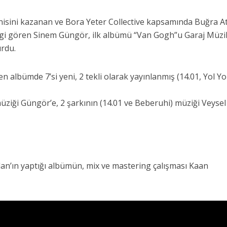
eğenisini kazanan ve Bora Yeter Collective kapsamında Buğra 
ilgi gören Sinem Güngör, ilk albümü “Van Gogh”u Garaj Müzi
urdu.
en albümde 7’si yeni, 2 tekli olarak yayınlanmış (14.01, Yol Y
üziği Güngör’e, 2 şarkının (14.01 ve Beberuhi) müziği Veysel
an’ın yaptığı albümün, mix ve mastering çalışması Kaan