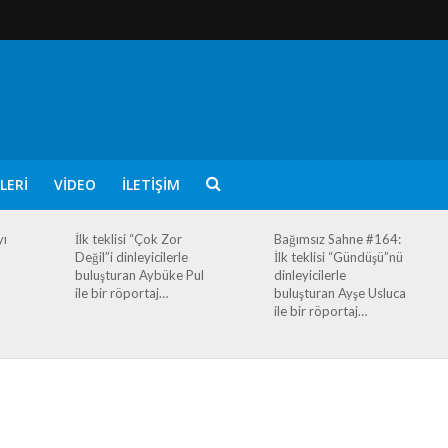
LERI
VIDEO
İLETIŞIM
yı
İlk teklisi “Çok Zor
Bağımsız Sahne #164:
Değil”i dinleyicilerle
İlk teklisi “Gündüşü”nü
buluşturan Aybüke Pul
dinleyicilerle
ile bir röportaj…
buluşturan Ayşe Usluca
ile bir röportaj…