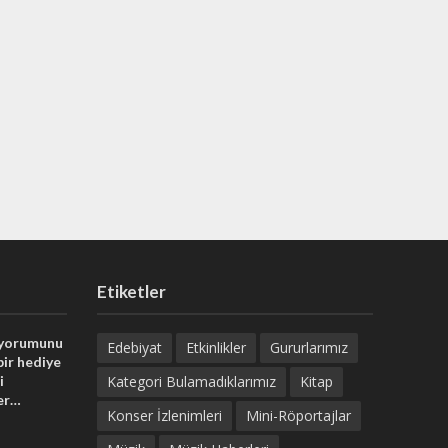
Etiketler
 yorumunu
Edebiyat
Etkinlikler
Gururlarımız
bir hediye
i
Kategori Bulamadıklarımız
Kitap
er…
Konser İzlenimleri
Mini-Röportajlar