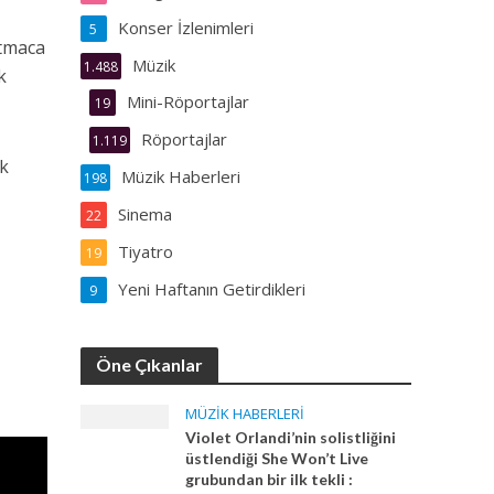
Konser İzlenimleri
5
Atmaca
Müzik
1.488
k
Mini-Röportajlar
19
Röportajlar
1.119
ok
Müzik Haberleri
198
Sinema
22
Tiyatro
19
Yeni Haftanın Getirdikleri
9
Öne Çıkanlar
MÜZIK HABERLERI
Violet Orlandi’nin solistliğini
üstlendiği She Won’t Live
grubundan bir ilk tekli :