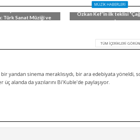
üren’in yayınlanmamış
MÜZIK HABERLERI
 kayıtları serisi “Zeki
Özkan Kef’in ilk teklisi “Çağ
: Türk Sanat Müziği ve
yayında…
 Eser” albümüyle devam
15 Ekim 2020
ediyor!
11 Aralık 2020
TÜM İÇERIKLERI GÖRÜ
 bir yandan sinema meraklısıydı, bir ara edebiyata yöneldi, 
 üç alanda da yazılarını Bi'Kuble'de paylaşıyor.