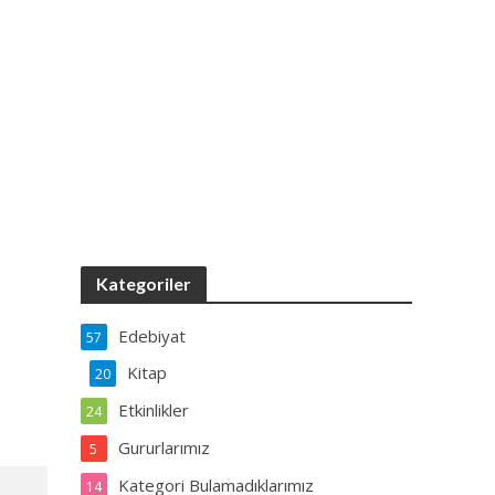
Kategoriler
Edebiyat
57
Kitap
20
Etkinlikler
24
Gururlarımız
5
Kategori Bulamadıklarımız
14