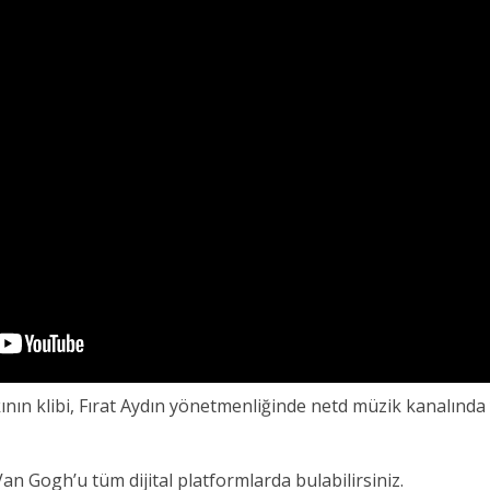
ının klibi, Fırat Aydın yönetmenliğinde netd müzik kanalında 
n Gogh’u tüm dijital platformlarda bulabilirsiniz.