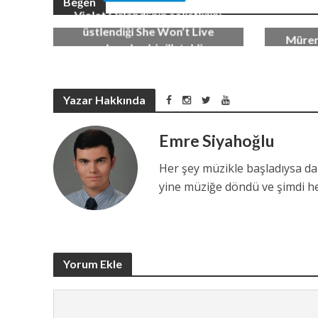
Beğen
Zeki M
Violet Orlandi’nin solistliğini
konser
üstlendiği She Won’t Live
Müren
grubundan bir ilk tekli :
Birçok
Creatures…
18 Ocak 2021
Yazar Hakkında
Emre Siyahoğlu
Her şey müzikle başladıysa da
yine müziğe döndü ve şimdi her
Yorum Ekle