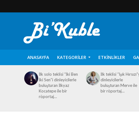
ANASAYFA
KATEGORILER
ETKINLIKLER
GA
İlk solo teklisi “İki Ben
İlk teklisi “Işık Hırsızı”
İki Sen”i dinleyicilerle
dinleyicilerle
buluşturan İlkyaz
buluşturan Merve ile
Kocatepe ile bir
bir röportaj…
röportaj…