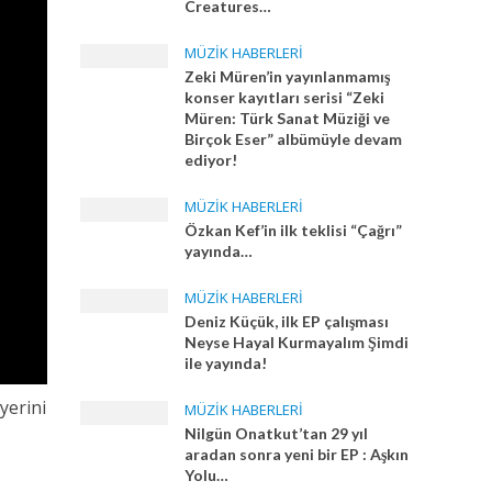
Creatures…
MÜZIK HABERLERI
Zeki Müren’in yayınlanmamış
konser kayıtları serisi “Zeki
Müren: Türk Sanat Müziği ve
Birçok Eser” albümüyle devam
ediyor!
MÜZIK HABERLERI
Özkan Kef’in ilk teklisi “Çağrı”
yayında…
MÜZIK HABERLERI
Deniz Küçük, ilk EP çalışması
Neyse Hayal Kurmayalım Şimdi
ile yayında!
yerini
MÜZIK HABERLERI
Nilgün Onatkut’tan 29 yıl
aradan sonra yeni bir EP : Aşkın
Yolu…