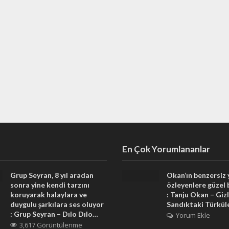
En Çok Yorumlananlar
Grup Seyran, 8 yıl aradan
Okan’ın benzersiz
sonra yine kendi tarzını
özleyenlere güzel 
koruyarak halaylara ve
: Tanju Okan – Gizl
duygulu şarkılara ses oluyor
Sandıktaki Türkül
: Grup Seyran – Dılo Dılo…
Yorum Ekle
3,617 Görüntülenme