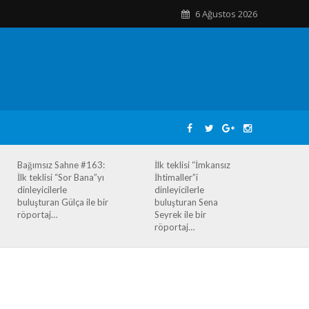
6 Ağustos 2026
Bağımsız Sahne #163:
İlk teklisi “İmkansız
İlk teklisi “Sor Bana”yı
İhtimaller”i
dinleyicilerle
dinleyicilerle
buluşturan Gülça ile bir
buluşturan Sena
röportaj…
Seyrek ile bir
röportaj…