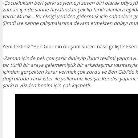
-Çocukluktan beri şarkı söylemeyi seven biri olarak büyüy
zaman içinde sahne hayatından çekilip farklı alanlara eğild
vardı: Müzik… Bu eksiği yeniden gidermek için sahnelere g
Şimdi ise sahne çalışmalarıma devam etmekten dolayı mu
Yeni tekliniz “Ben Gibi”nin oluşum süreci nasıl gelişti? Ese
-Zaman içinde pek çok şarkı dinleyip ikinci teklimi yapm
bir türlü bir araya gelememiştik bir arkadaşımız vasıtasıyl
içinden gerçekten karar vermek çok zordu ve Ben Gibi’de ka
doğrultuda Tarık İster ile yollarımız kesişti. Kendisi yapımc
şarkı o yüzden benim için çok kıymetli.