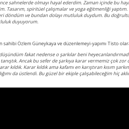
ünce sahnelerde olmayı hayal ederdim. Zaman içinde bu haya
im. Tasarım, spiritüel çalışmalar ve yoga eğitmenliği yaptım.
eri döndüm ve bundan dolayı mutluluk duydum. Bu doğrultuda
tluluk duyuyorum.
rin sahibi Özlem Güneykaya ve düzenlemeyi-yapımı Tisto olarak 
ayı düşündüm fakat nedense o şarkılar beni heyecanlandırma
a tanıştık. Ancak bu sefer de şarkıya karar vermemiz çok zor 
rar kıldık. Karar kıldık ama kafamı en karıştıran kısım şar
ılığımı da üstlendi. Bu güzel bir ekiple çalışabileceğim hiç ak