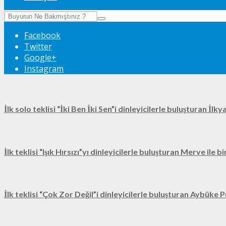
Facebook
Twitter
Google+
Instagram
İlk solo teklisi “İki Ben İki Sen”i dinleyicilerle buluşturan İl
İlk teklisi “Işık Hırsızı”yı dinleyicilerle buluşturan Merve ile 
İlk teklisi “Çok Zor Değil”i dinleyicilerle buluşturan Aybüke P