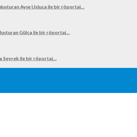
uluşturan Ayşe Usluca ile bir röportaj…
uluşturan Gülça ile bir röportaj…
na Seyrek ile bir röportaj…