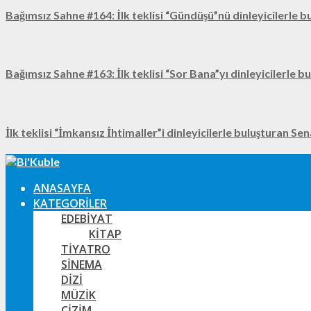
Bağımsız Sahne #164: İlk teklisi “Gündüşü”nü dinleyicilerle b
Bağımsız Sahne #163: İlk teklisi “Sor Bana”yı dinleyicilerle b
İlk teklisi “İmkansız İhtimaller”i dinleyicilerle buluşturan Se
ANASAYFA
KATEGORILER
EDEBIYAT
KITAP
TIYATRO
SINEMA
DIZI
MÜZIK
ÇIZIM