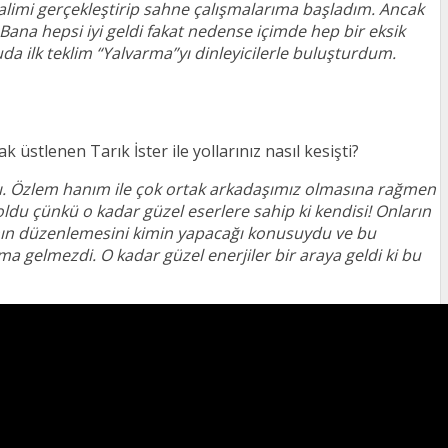
limi gerçekleştirip sahne çalışmalarıma başladım. Ancak
 Bana hepsi iyi geldi fakat nedense içimde hep bir eksik
 ilk teklim “Yalvarma”yı dinleyicilerle buluşturdum.
üstlenen Tarık İster ile yollarınız nasıl kesişti?
dı. Özlem hanım ile çok ortak arkadaşımız olmasına rağmen
oldu çünkü o kadar güzel eserlere sahip ki kendisi! Onların
kının düzenlemesini kimin yapacağı konusuydu ve bu
lıma gelmezdi. O kadar güzel enerjiler bir araya geldi ki bu