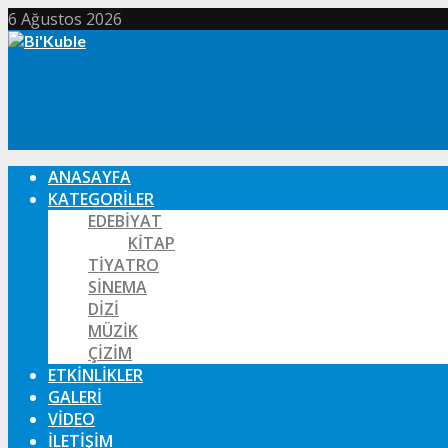
6 Ağustos 2026
ANASAYFA
KATEGORILER
EDEBIYAT
KITAP
TIYATRO
SINEMA
DIZI
MÜZIK
ÇIZIM
ETKINLIKLER
GALERI
VIDEO
İLETIŞIM