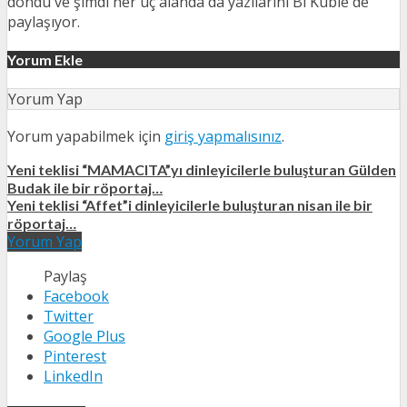
döndü ve şimdi her üç alanda da yazılarını Bi'Kuble'de
paylaşıyor.
Yorum Ekle
Yorum Yap
Yorum yapabilmek için
giriş yapmalısınız
.
Yeni teklisi “MAMACITA”yı dinleyicilerle buluşturan Gülden
Budak ile bir röportaj…
Yeni teklisi “Affet”i dinleyicilerle buluşturan nisan ile bir
röportaj…
Yorum Yap
Paylaş
Facebook
Twitter
Google Plus
Pinterest
LinkedIn