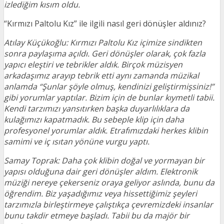
izlediğim kısım oldu.
“Kırmızı Paltolu Kız” ile ilgili nasıl geri dönüşler aldınız?
Atılay Küçükoğlu: Kırmızı Paltolu Kız içimize sindikten
sonra paylaşıma açıldı. Geri dönüşler olarak, çok fazla
yapıcı eleştiri ve tebrikler aldık. Birçok müzisyen
arkadaşımız arayıp tebrik etti aynı zamanda müzikal
anlamda “Şunlar şöyle olmuş, kendinizi geliştirmişsiniz!”
gibi yorumlar yaptılar. Bizim için de bunlar kıymetli tabii.
Kendi tarzımızı yansıtırken başka duyarlılıklara da
kulağımızı kapatmadık. Bu sebeple klip için daha
profesyonel yorumlar aldık. Etrafımızdaki herkes klibin
samimi ve iç ısıtan yönüne vurgu yaptı.
Samay Toprak: Daha çok klibin doğal ve yormayan bir
yapısı olduğuna dair geri dönüşler aldım. Elektronik
müziği nereye çekerseniz oraya geliyor aslında, bunu da
öğrendim. Biz yaşadığımız veya hissettiğimiz şeyleri
tarzımızla birleştirmeye çalıştıkça çevremizdeki insanlar
bunu takdir etmeye başladı. Tabii bu da majör bir