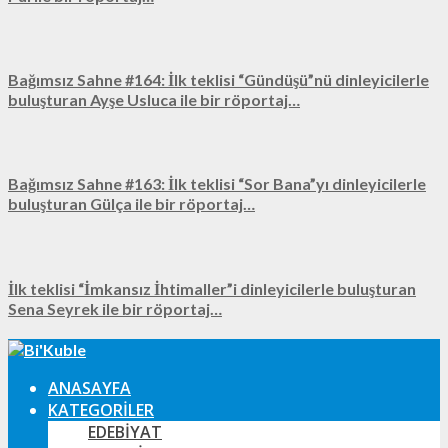
Bağımsız Sahne #164: İlk teklisi “Gündüşü”nü dinleyicilerle
buluşturan Ayşe Usluca ile bir röportaj…
Bağımsız Sahne #163: İlk teklisi “Sor Bana”yı dinleyicilerle
buluşturan Gülça ile bir röportaj…
İlk teklisi “İmkansız İhtimaller”i dinleyicilerle buluşturan
Sena Seyrek ile bir röportaj…
ANASAYFA
KATEGORILER
EDEBIYAT