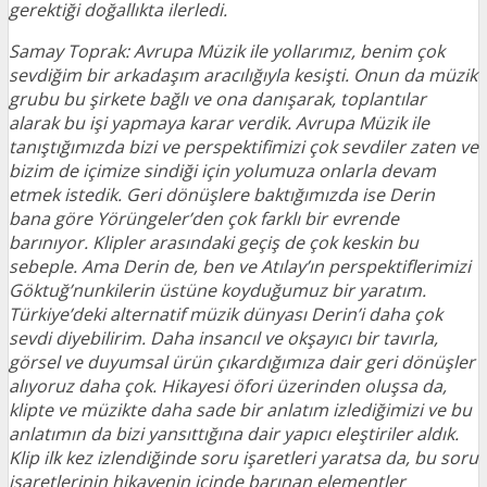
gerektiği doğallıkta ilerledi.
Samay Toprak: Avrupa Müzik ile yollarımız, benim çok
sevdiğim bir arkadaşım aracılığıyla kesişti. Onun da müzik
grubu bu şirkete bağlı ve ona danışarak, toplantılar
alarak bu işi yapmaya karar verdik. Avrupa Müzik ile
tanıştığımızda bizi ve perspektifimizi çok sevdiler zaten ve
bizim de içimize sindiği için yolumuza onlarla devam
etmek istedik. Geri dönüşlere baktığımızda ise Derin
bana göre Yörüngeler’den çok farklı bir evrende
barınıyor. Klipler arasındaki geçiş de çok keskin bu
sebeple. Ama Derin de, ben ve Atılay’ın perspektiflerimizi
Göktuğ’nunkilerin üstüne koyduğumuz bir yaratım.
Türkiye’deki alternatif müzik dünyası Derin’i daha çok
sevdi diyebilirim. Daha insancıl ve okşayıcı bir tavırla,
görsel ve duyumsal ürün çıkardığımıza dair geri dönüşler
alıyoruz daha çok. Hikayesi öfori üzerinden oluşsa da,
klipte ve müzikte daha sade bir anlatım izlediğimizi ve bu
anlatımın da bizi yansıttığına dair yapıcı eleştiriler aldık.
Klip ilk kez izlendiğinde soru işaretleri yaratsa da, bu soru
işaretlerinin hikayenin içinde barınan elementler