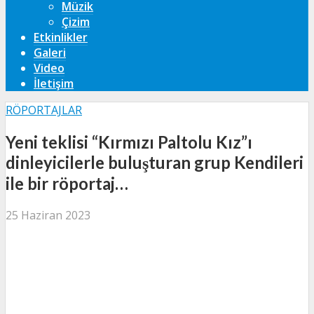
Müzik
Çizim
Etkinlikler
Galeri
Video
İletişim
RÖPORTAJLAR
Yeni teklisi “Kırmızı Paltolu Kız”ı
dinleyicilerle buluşturan grup Kendileri
ile bir röportaj…
25 Haziran 2023