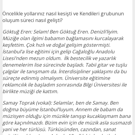
Öncelikle yollarınız nasıl kesişti ve Kendileri grubunun
oluşum süreci nasıl gelişti?
Göktuğ Eren: Selam! Ben Göktuğ Eren. Denizli’liyim.
Müziğe olan ilgimi babamın bağlamasını kurcalayarak
keşfettim. Çok hızlı ve doğal gelişim göstermişti.
İstanbul’a lise eğitimi için gelip Cağaloğlu Anadolu
Lisesi’nden mezun oldum. İlk bestecilik ve yazarlık
denemelerim lise sürecinde başladı. Tabii gitar ve tuşlu
çalgılar ile tanışmam da. İnterdisipliner yaklaşımı da bu
süreçte edinmiş olmalıyım. Üniversite eğitimine
reklamcılık ile başladım sonrasında Bilgi Üniversitesi ile
birlikte müziği de kattım.
Samay Toprak (vokal): Selamlar, ben de Samay. Ben
doğma büyüme İstanbul’luyum. Annem de babam da
müzisyen olduğu için müzikle tanışıp kucaklaşmam bana
göre kaçınılmazdı. Bizim evin için de müzik asla susmazdı
yani ve her türlüsü. Türküsünden, cazından, sanat