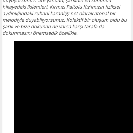
duyuyorsunuz. Öte yandan, şarkının en sonunda
hikayedeki ikilemleri, Kırmızı Paltolu Kız’ımızın fiziksel
aydınlığındaki ruhani karanlığı net olarak atonal bir
melodiyle duyabiliyorsunuz. Kolektif bir oluşum oldu bu
şarkı ve bize dokunan ne varsa karşı tarafa da
dokunmasını önemsedik özellikle.