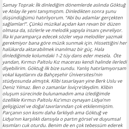
Samay Toprak: İlk dinlediğim dönemlerde aslında Göktuğ
ve Atılay ile yeni tanışmıştım. Dinledikten sonra şunu
düşündüğümü hatırlıyorum. “Abi bu adamlar gerçekten
sağlamlar!”. Çünkü müzikal açıdan kan revan bir düzen
olmasa da, sözlerle ve melodik yapıyla insanı çevreliyor.
İlla ki paramparça edecek sözler veya melodiler yazmak
gerekmiyor bana göre müzik sunmak için. Hissettiğini her
halükarda aktarabilmek inanılmaz bir güç. Hala
dinlediğimde kolumdaki 1-2 tüy dans eder mesela. Öte
yandan, Kırmızı Paltolu Kız macerası kendi halinde ilerledi
diyebilirim. Göktuğ ilk bize sundu. Yanlış hatırlamıyorsam
vokal kayıtlarını da Bahçeşehir Üniversitesi’nin
stüdyosunda almıştık. Klibi tasarlayan yine Berk Uslu ve
Deniz Yılmaz. Ben o zamanlar İsviçre’deydim. Klibin
oluşum sürecinde bulunamadım ama izlediğimde
özellikle Kırmızı Paltolu Kız’ımızı oynayan Lidya’nın
gelişigüzel ve doğal tavırlarından çok etkilenmiştim.
Parçanın son kısmı daha farklıydı ama Göktuğ ve
Lidya’nın karşılıklı dansıyla o partın görsel ve duyumsal
kısımları cuk oturdu. Benim de en çok tebessüm ederek