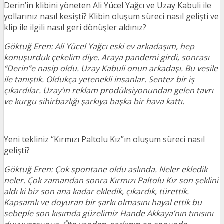
Derin’in klibini yöneten Ali Yücel Yağcı ve Uzay Kabuli ile
yollarınız nasıl kesişti? Klibin oluşum süreci nasıl gelişti ve
klip ile ilgili nasıl geri dönüşler aldınız?
Göktuğ Eren: Ali Yücel Yağcı eski ev arkadaşım, hep
konuşurduk çekelim diye. Araya pandemi girdi, sonrası
“Derin”e nasip oldu. Uzay Kabuli onun arkadaşı. Bu vesile
ile tanıştık. Oldukça yetenekli insanlar. Sentez bir iş
çıkardılar. Uzay’ın reklam prodüksiyonundan gelen tavrı
ve kurgu sihirbazlığı şarkıya başka bir hava kattı.
Yeni tekliniz “Kırmızı Paltolu Kız”ın oluşum süreci nasıl
gelişti?
Göktuğ Eren: Çok spontane oldu aslında. Neler ekledik
neler. Çok zamandan sonra Kırmızı Paltolu Kız son şeklini
aldı ki biz son ana kadar ekledik, çıkardık, türettik.
Kapsamlı ve doyuran bir şarkı olmasını hayal ettik bu
sebeple son kısımda güzelimiz Hande Akkaya’nın tınısını