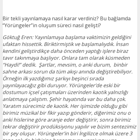
Bir tekli yayınlamaya nasıl karar verdiniz? Bu bağlamda
“Yörüngeler”in oluşum süreci nasıl gelişti?
Göktuğ Eren: Yayınlamaya başlama vaktimizin geldiğini
ufaktan hissettik. Biriktirmiştik ve başlamalıydık. İnsan
kendini geliştirdikçe daha önceden yaptığı işlere biraz
tavır takınmaya başlıyor. Onlara tam olarak küsmeden
“Haydi!” dedik. Şartlar, mevsim, o anki durum, binbir
sahne arkası sorun da tüm akışı anında değiştirebiliyor.
Örneğin ilk yazdığımız şarkıyı beşinci sırada
yayınlayacağız gibi duruyor. Yörüngeler’de eski bir
dostumun içsel çatışmaları üzerinden kaotik yalnızlığı
anlatmaya çalıştım. Şehir hayatında var bu daha çok.
Yaratım sürecimiz de kaotik. Her işimizde olduğu gibi
birimiz müzikal bir fikir yazıp gönderir, diğerimiz onu o
anki hislerine göre aranje eder değiştirir, sonra birimiz
tekrar değiştirir prodüksiyonu yapılır ve bizim sentezimiz
bir şey oluşur. Yörüngeler’in biri İngilizce olmak üzere 3