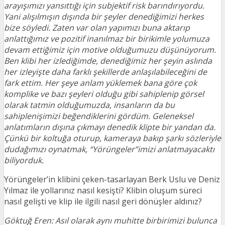
arayışımızı yansıttığı için subjektif risk barındırıyordu.
Yani alışılmışın dışında bir şeyler denediğimizi herkes
bize söyledi. Zaten var olan yapımızı buna aktarıp
anlattığımız ve pozitif inanılmaz bir birikimle yolumuza
devam ettiğimiz için motive olduğumuzu düşünüyorum.
Ben klibi her izlediğimde, denediğimiz her şeyin aslında
her izleyişte daha farklı şekillerde anlaşılabileceğini de
fark ettim. Her şeye anlam yüklemek bana göre çok
komplike ve bazı şeyleri olduğu gibi sahiplenip görsel
olarak tatmin olduğumuzda, insanların da bu
sahiplenişimizi beğendiklerini gördüm. Geleneksel
anlatımların dışına çıkmayı denedik klipte bir yandan da.
Çünkü bir koltuğa oturup, kameraya bakıp şarkı sözleriyle
dudağımızı oynatmak, “Yörüngeler”imizi anlatmayacaktı
biliyorduk.
Yörüngeler’in klibini çeken-tasarlayan Berk Uslu ve Deniz
Yılmaz ile yollarınız nasıl kesişti? Klibin oluşum süreci
nasıl gelişti ve klip ile ilgili nasıl geri dönüşler aldınız?
Göktuğ Eren: Asıl olarak aynı muhitte birbirimizi bulunca