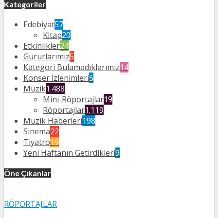
Kategoriler
Edebiyat
57
Kitap
20
Etkinlikler
24
Gururlarımız
5
Kategori Bulamadıklarımız
14
Konser İzlenimleri
5
Müzik
1.488
Mini-Röportajlar
19
Röportajlar
1.119
Müzik Haberleri
198
Sinema
22
Tiyatro
19
Yeni Haftanın Getirdikleri
9
Öne Çıkanlar
RÖPORTAJLAR