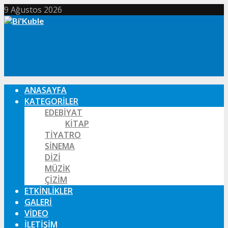
9 Ağustos 2026
ANASAYFA
KATEGORILER
EDEBIYAT
KITAP
TIYATRO
SINEMA
DIZI
MÜZIK
ÇIZIM
ETKINLIKLER
GALERI
VIDEO
İLETIŞIM