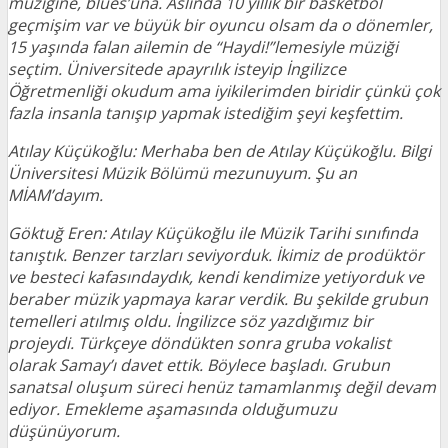
müziğine, blues’una. Aslında 10 yıllık bir basketbol
geçmişim var ve büyük bir oyuncu olsam da o dönemler,
15 yaşında falan ailemin de “Haydi!”lemesiyle müziği
seçtim. Üniversitede apayrılık isteyip İngilizce
Öğretmenliği okudum ama iyikilerimden biridir çünkü çok
fazla insanla tanışıp yapmak istediğim şeyi keşfettim.
Atılay Küçükoğlu: Merhaba ben de Atılay Küçükoğlu. Bilgi
Üniversitesi Müzik Bölümü mezunuyum. Şu an
MİAM’dayım.
Göktuğ Eren: Atılay Küçükoğlu ile Müzik Tarihi sınıfında
tanıştık. Benzer tarzları seviyorduk. İkimiz de prodüktör
ve besteci kafasındaydık, kendi kendimize yetiyorduk ve
beraber müzik yapmaya karar verdik. Bu şekilde grubun
temelleri atılmış oldu. İngilizce söz yazdığımız bir
projeydi. Türkçeye döndükten sonra gruba vokalist
olarak Samay’ı davet ettik. Böylece başladı. Grubun
sanatsal oluşum süreci henüz tamamlanmış değil devam
ediyor. Emekleme aşamasında olduğumuzu
düşünüyorum.