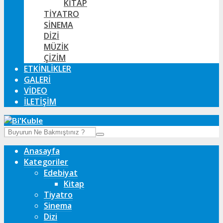
KITAP
TIYATRO
SINEMA
DIZI
MÜZIK
ÇIZIM
ETKINLIKLER
GALERI
VIDEO
İLETIŞIM
Anasayfa
Kategoriler
Edebiyat
Kitap
Tiyatro
Sinema
Dizi