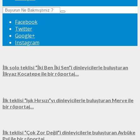
Facebook
Twitter
Google+
Instagram
İlk solo teklisi “İki Ben İki Sen”i dinleyicilerle buluşturan
İlkyaz Kocatepe ile bir röportaj…
İlk teklisi “Işık Hırsızı”yı dinleyicilerle buluşturan Merve ile
bir röportaj…
İlk teklisi “Çok Zor Değil”i dinleyicilerle buluşturan Aybüke
Pul ile bir röportaj…