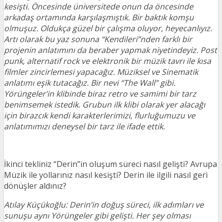
kesişti. Öncesinde üniversitede onun da öncesinde
arkadaş ortamında karşılaşmıştık. Bir baktık komşu
olmuşuz. Oldukça güzel bir çalışma oluyor, heyecanlıyız.
Artı olarak bu yaz sonuna “Kendileri”nden farklı bir
projenin anlatımını da beraber yapmak niyetindeyiz. Post
punk, alternatif rock ve elektronik bir müzik tavrı ile kısa
filmler zincirlemesi yapacağız. Müziksel ve Sinematik
anlatımı eşik tutacağız. Bir nevi “The Wall” gibi.
Yörüngeler’in klibinde biraz retro ve samimi bir tarz
benimsemek istedik. Grubun ilk klibi olarak yer alacağı
için birazcık kendi karakterlerimizi, flurluğumuzu ve
anlatımımızı deneysel bir tarz ile ifade ettik.
İkinci tekliniz “Derin”in oluşum süreci nasıl gelişti? Avrupa
Müzik ile yollarınız nasıl kesişti? Derin ile ilgili nasıl geri
dönüşler aldınız?
Atılay Küçükoğlu: Derin’in doğuş süreci, ilk adımları ve
sunuşu aynı Yörüngeler gibi gelişti. Her şey olması