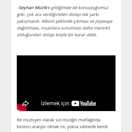
–
Seyhan Müzik
‘e gittiğimde de konuştuğumuz
gibi, çok ara verdiğimden dolayı tek şarkı
yakışmazdı. Albüm şeklinde çıkması ve piyasaya
dağıtılması, insanlara sunulması daha mantıklı
olduğundan dolayı böyle bir karar aldık.
Bir müzisyen olarak sizi müziğin mutfağında
besteci-aranjör olmak mı, yoksa sahnede kendi