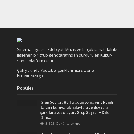
Sinema, Tiyatro, Edebiyat, Müzik ve birçok sanat dalı ile
ilgilenen bir grup genç tarafından sürdürülen Kültür-
Sanat platformudur.
Çok yakında Youtube içeriklerimizi sizlerle
buluşturacağız.
Popüler
Grup Seyran, 8 yıl aradan sonra yine kendi
tarzını koruyarak halaylara ve duygulu
şarkılara ses oluyor : Grup Seyran – Dılo
Dılo…
3,625 Görüntülenme