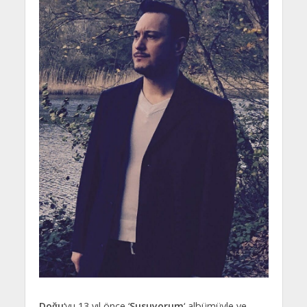
Doğu
‘yu 13 yıl önce ‘
Susuyorum
‘ albümüyle ve