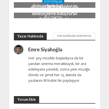
İlk teklisi “Işık Hırsızı”yı
Kocatepe ile bir
RÖPORTAJLAR
dinleyicilerle buluşturan
röportaj…
İlk teklisi “Çok Zor Değil”i
Merve ile bir röportaj…
2 ay önce
dinleyicilerle buluşturan
3 ay önce
Aybüke Pul ile bir
röportaj…
3 ay önce
Yazar Hakkında
TÜM İÇERIKLERI GÖRÜNTÜLE
Emre Siyahoğlu
Her şey müzikle başladıysa da bir
yandan sinema meraklısıydı, bir ara
edebiyata yöneldi, sonra yine müziğe
döndü ve şimdi her üç alanda da
yazılarını Bi'Kuble'de paylaşıyor.
Yorum Ekle