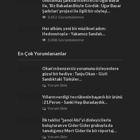
Unutulmaz şarkıların bestecisi Uğur Bayar
ile, ‘Biz Babadan Böyle Gördük : Uğur Bayar
Şarkıları’ projesi ile ilgili bir söyleşi…
3,452 Görüntülenme
Her albüm, yeni bir müziksel adım :
Hedonutopia – Yakamoz Sandalı…
3,008 Görüntülenme
En Çok Yorumlananlar
Okan’ın benzersiz yorumunu özleyenlere
güzel bir hediye : Tanju Okan – Gizli
Sandıktaki Türküler…
Yorum Ekle
Yılların verdiği tecrübenin başarılı bir ürünü
: 21.Peron – Sanki Hep Buradaydık…
Yorum Ekle
İlk teklisi “Şenol Abi”yi dinleyicilerle
buluşturan ve Gider Gider grubuyla da
tanıdığımız Mert Gider ile bir röportaj…
Yorum Ekle