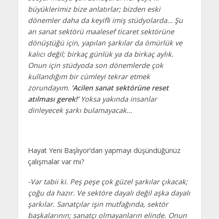
büyüklerimiz bize anlatırlar; bizden eski
dönemler daha da keyifli imiş stüdyolarda… Şu
an sanat sektörü maalesef ticaret sektörüne
dönüştüğü için, yapılan şarkılar da ömürlük ve
kalıcı değil; birkaç günlük ya da birkaç aylık.
Onun için stüdyoda son dönemlerde çok
kullandığım bir cümleyi tekrar etmek
zorundayım.
‘Acilen sanat sektörüne reset
atılması gerek!’
Yoksa yakında insanlar
dinleyecek şarkı bulamayacak…
Hayat Yeni Başlıyor’dan yapmayı düşündüğünüz
çalışmalar var mı?
-Var tabii ki. Peş peşe çok güzel şarkılar çıkacak;
çoğu da hazır. Ve sektöre dayalı değil aşka dayalı
şarkılar. Sanatçılar işin mutfağında, sektör
başkalarının; sanatçı olmayanların elinde. Onun