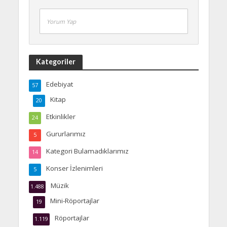
Yorum Yap
Kategoriler
Edebiyat
57
Kitap
20
Etkinlikler
24
Gururlarımız
5
Kategori Bulamadıklarımız
14
Konser İzlenimleri
5
Müzik
1.488
Mini-Röportajlar
19
Röportajlar
1.119