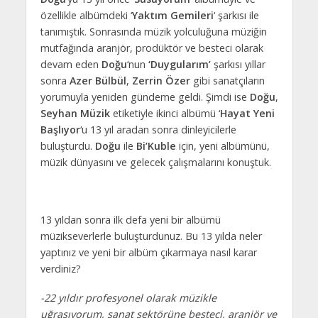
özellikle albümdeki ‘
Yaktım Gemileri
‘ şarkısı ile
tanımıştık. Sonrasında müzik yolculuğuna müziğin
mutfağında aranjör, prodüktör ve besteci olarak
devam eden
Doğu
‘nun
‘Duygularım’
şarkısı yıllar
sonra
Azer Bülbül
,
Zerrin Özer
gibi sanatçıların
yorumuyla yeniden gündeme geldi. Şimdi ise
Doğu
,
Seyhan Müzik
etiketiyle ikinci albümü ‘
Hayat Yeni
Başlıyor
‘u 13 yıl aradan sonra dinleyicilerle
buluşturdu.
Doğu
ile
Bi’Kuble
için, yeni albümünü,
müzik dünyasını ve gelecek çalışmalarını konuştuk.
13 yıldan sonra ilk defa yeni bir albümü
müzikseverlerle buluşturdunuz. Bu 13 yılda neler
yaptınız ve yeni bir albüm çıkarmaya nasıl karar
verdiniz?
-22 yıldır profesyonel olarak müzikle
uğraşıyorum, sanat sektörüne besteci, aranjör ve