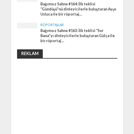
Bağımsız Sahne #164: İlk teklisi
“Gündüşü”nü dinleyicilerle buluşturan Ayşe
Usluca ile bir röportaj…
RÖPORTAJLAR
Bağımsız Sahne #163: İlk teklisi “Sor
Bana”yı dinleyicilerle buluşturan Gülça ile
bir röportaj…
REKLAM