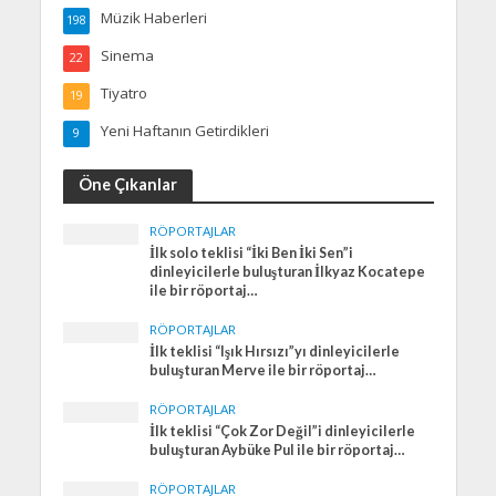
Müzik Haberleri
198
Sinema
22
Tiyatro
19
Yeni Haftanın Getirdikleri
9
Öne Çıkanlar
RÖPORTAJLAR
İlk solo teklisi “İki Ben İki Sen”i
dinleyicilerle buluşturan İlkyaz Kocatepe
ile bir röportaj…
RÖPORTAJLAR
İlk teklisi “Işık Hırsızı”yı dinleyicilerle
buluşturan Merve ile bir röportaj…
RÖPORTAJLAR
İlk teklisi “Çok Zor Değil”i dinleyicilerle
buluşturan Aybüke Pul ile bir röportaj…
RÖPORTAJLAR