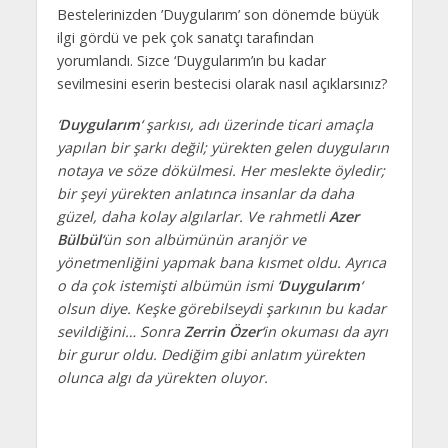
Bestelerinizden ’Duygularım’ son dönemde büyük
ilgi gördü ve pek çok sanatçı tarafından
yorumlandı. Sizce ‘Duygularım’ın bu kadar
sevilmesini eserin bestecisi olarak nasıl açıklarsınız?
‘
Duygularım
‘ şarkısı, adı üzerinde ticari amaçla
yapılan bir şarkı değil; yürekten gelen duyguların
notaya ve söze dökülmesi. Her meslekte öyledir;
bir şeyi yürekten anlatınca insanlar da daha
güzel, daha kolay algılarlar. Ve rahmetli
Azer
Bülbül
‘ün son albümünün aranjör ve
yönetmenliğini yapmak bana kısmet oldu. Ayrıca
o da çok istemişti albümün ismi ‘
Duygularım
‘
olsun diye. Keşke görebilseydi şarkının bu kadar
sevildiğini… Sonra
Zerrin Özer
‘in okuması da ayrı
bir gurur oldu. Dediğim gibi anlatım yürekten
olunca algı da yürekten oluyor.