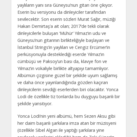
yaylıların yanı sıra Güneysu’nun gitarı öne çıkıyor.
Eserin bu versiyonu da dinleyiciler tarafından
sevilecektir. Son eserin sözleri Murat Sağır, müziği
Hakan Demirtaş’a ait olan; 2017’de tekli olarak
dinleyicilerle buluşan ‘Mühür’ Yılmaz’ın udu ve
Güneysu’nun gitarının birlikteliğiyle başlayan ve
İstanbul Strings’in yaylıları ve Cengiz Ercümer’in
perküsyonuyla desteklediği eserde Yılmaz’ın
cümbüşü ve Paksoy’un bası da, klavye fon ve
Yılmaz’ın vokaliyle birlikte altyapıyı tamamlıyor.
Albümün çizgisine güzel bir şekilde uyum sağlamış
ve daha önce yayınlandığında gözden kaçıran
dinleyicilerin sevdiği eserlerden biri olacaktır. Yonca
Lodi de özellikle tiz tonlarda bu duyguyu başarılı bir
şekilde yansıtıyor.
Yonca Lodi’nin yeni albümü, hem Sezen Aksu gibi
her daim başarılı şarkılara imza atan bir müzisyeni
(özellikle Sibel Algan ile yaptığı şarkılara yine