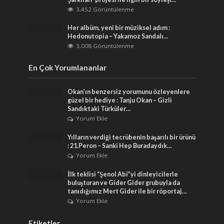
3,452 Görüntülenme
Her albüm, yeni bir müziksel adım :
Hedonutopia – Yakamoz Sandalı…
3,008 Görüntülenme
En Çok Yorumlananlar
Okan’ın benzersiz yorumunu özleyenlere
güzel bir hediye : Tanju Okan – Gizli
Sandıktaki Türküler…
Yorum Ekle
Yılların verdiği tecrübenin başarılı bir ürünü
: 21.Peron – Sanki Hep Buradaydık…
Yorum Ekle
İlk teklisi “Şenol Abi”yi dinleyicilerle
buluşturan ve Gider Gider grubuyla da
tanıdığımız Mert Gider ile bir röportaj…
Yorum Ekle
Etiketler