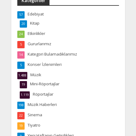
Kategoriler
Edebiyat
57
Kitap
20
Etkinlikler
24
Gururlarımız
5
Kategori Bulamadıklarımız
14
Konser İzlenimleri
5
Müzik
1.488
Mini-Röportajlar
19
Röportajlar
1.119
Müzik Haberleri
198
Sinema
22
Tiyatro
19
Yeni Haftanın Getirdikleri
9