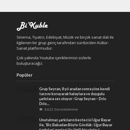
Sinema, Tiyatro, Edebiyat, Müzik ve birçok sanat dalı ile
ilgilenen bir grup genç tarafından sürdürülen Kültür-
Sanat platformudur.
Çok yakında Youtube içeriklerimizi sizlerle
buluşturacağız.
Popüler
Grup Seyran, 8 yıl aradan sonra yine kendi
tarzını koruyarak halaylara ve duygulu
şarkılara ses oluyor : Grup Seyran – Dılo
Dılo…
3,622 Görüntülenme
Unutulmaz şarkıların bestecisi Uğur Bayar
ile, ‘Biz Babadan Böyle Gördük : Uğur Bayar
Şarkıları’ projesi ile ilgili bir söyleşi…