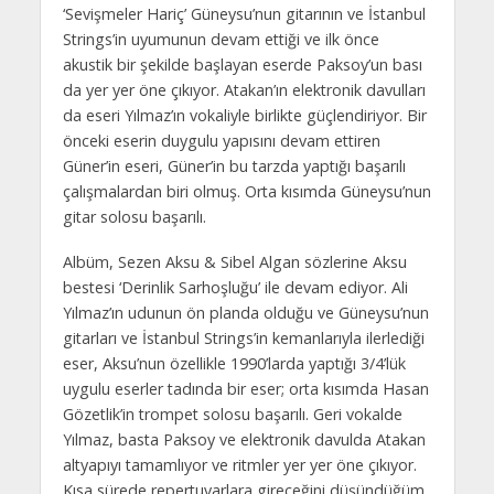
‘Sevişmeler Hariç’ Güneysu’nun gitarının ve İstanbul
Strings’in uyumunun devam ettiği ve ilk önce
akustik bir şekilde başlayan eserde Paksoy’un bası
da yer yer öne çıkıyor. Atakan’ın elektronik davulları
da eseri Yılmaz’ın vokaliyle birlikte güçlendiriyor. Bir
önceki eserin duygulu yapısını devam ettiren
Güner’in eseri, Güner’in bu tarzda yaptığı başarılı
çalışmalardan biri olmuş. Orta kısımda Güneysu’nun
gitar solosu başarılı.
Albüm, Sezen Aksu & Sibel Algan sözlerine Aksu
bestesi ‘Derinlik Sarhoşluğu’ ile devam ediyor. Ali
Yılmaz’ın udunun ön planda olduğu ve Güneysu’nun
gitarları ve İstanbul Strings’in kemanlarıyla ilerlediği
eser, Aksu’nun özellikle 1990’larda yaptığı 3/4’lük
uygulu eserler tadında bir eser; orta kısımda Hasan
Gözetlik’in trompet solosu başarılı. Geri vokalde
Yılmaz, basta Paksoy ve elektronik davulda Atakan
altyapıyı tamamlıyor ve ritmler yer yer öne çıkıyor.
Kısa sürede repertuvarlara gireceğini düşündüğüm