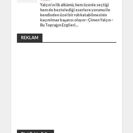
Yalçın’ın ilk albümü, hem özenle seçtiği
hem de bestelediği eserlere yorumu ile
kendinden özel bir ruh katabilmesinin
kaçınılmaz başarısı oluyor : Çimen Yalçın –
Bu Toprağın Ezgileri…
REKLAM