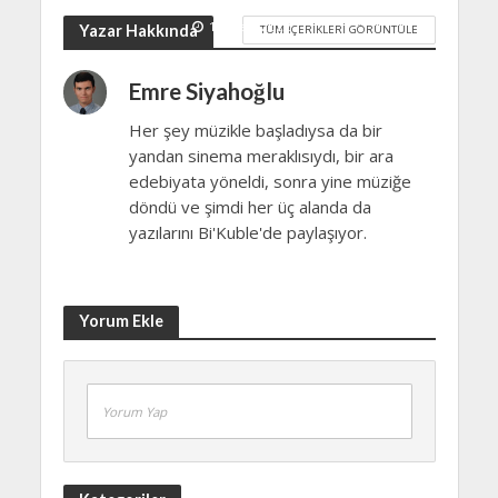
Ezgisi…
12 Mart 2022
Yazar Hakkında
TÜM İÇERIKLERI GÖRÜNTÜLE
Emre Siyahoğlu
Her şey müzikle başladıysa da bir
yandan sinema meraklısıydı, bir ara
edebiyata yöneldi, sonra yine müziğe
döndü ve şimdi her üç alanda da
yazılarını Bi'Kuble'de paylaşıyor.
Yorum Ekle
Yorum Yap