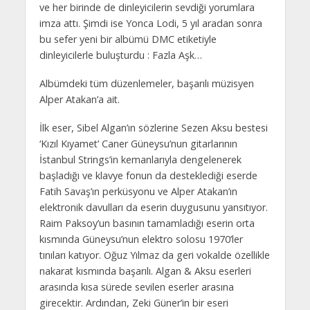
ve her birinde de dinleyicilerin sevdiği yorumlara
imza attı. Şimdi ise Yonca Lodi, 5 yıl aradan sonra
bu sefer yeni bir albümü DMC etiketiyle
dinleyicilerle buluşturdu : Fazla Aşk…
Albümdeki tüm düzenlemeler, başarılı müzisyen
Alper Atakan’a ait.
İlk eser, Sibel Algan’ın sözlerine Sezen Aksu bestesi
‘Kızıl Kıyamet’ Caner Güneysu’nun gitarlarının
İstanbul Strings’in kemanlarıyla dengelenerek
başladığı ve klavye fonun da desteklediği eserde
Fatih Savaş’ın perküsyonu ve Alper Atakan’ın
elektronik davulları da eserin duygusunu yansıtıyor.
Raim Paksoy’un basının tamamladığı eserin orta
kısmında Güneysu’nun elektro solosu 1970’ler
tınıları katıyor. Oğuz Yılmaz da geri vokalde özellikle
nakarat kısmında başarılı. Algan & Aksu eserleri
arasında kısa sürede sevilen eserler arasına
girecektir. Ardından, Zeki Güner’in bir eseri