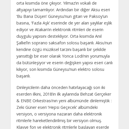
orta kısımda öne çıkıyor. Yılmaz’ın vokali de
altyapıyı tamamlıyor. Ardından bir diğer Aksu eseri
‘Bu Bana Düşen’ Güneysu’nun gitarı ve Paksoy’un
basına, ‘Fazla Aşk’ eserinde de yer alan yaylılar eşlik
ediyor ve Atakan’ın elektronik ritmleri de eserin
duygulu yapısını destekliyor. Orta kısımda Anıl
Şallıel’in soprano saksafon solosu başarılı. Aksu’nun
kendine özgü müziksel tarzını başarılı bir şekilde
yansıttığı bir eser olarak Yonca Lodi’nin yorumuyla
da bütünleşiyor ve eserin değişken yapısı eseri canlı
kılıyor, son kısımda Güneysu’nun elektro solosu
başarılı.
Dinleyicilerin daha önceden hatırlayacağı son iki
eserden ilkini, 2018’in ilk aylarında Behzat Gerçeker
& ENBE Orkestrası’nın yeni albümünde dinlemiştik :
Zeki Güner eseri ‘Hepsi Geçecek’ albümdeki
versiyon, o versiyona nazaran daha elektronik
ritmlerle hareketlendirilmiş bir versiyon olmuş.
Klavye fon ve elektronik ritmlerle başlayan eserde