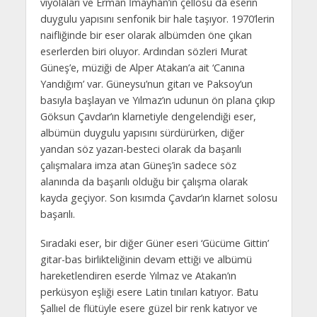
viyolaları ve Erman İmayhan’ın çellosu da eserin
duygulu yapısını senfonik bir hale taşıyor. 1970’lerin
naifliğinde bir eser olarak albümden öne çıkan
eserlerden biri oluyor. Ardından sözleri Murat
Güneş’e, müziği de Alper Atakan’a ait ‘Canına
Yandığım’ var. Güneysu’nun gitarı ve Paksoy’un
basıyla başlayan ve Yılmaz’ın udunun ön plana çıkıp
Göksun Çavdar’ın klarnetiyle dengelendiği eser,
albümün duygulu yapısını sürdürürken, diğer
yandan söz yazarı-besteci olarak da başarılı
çalışmalara imza atan Güneş’in sadece söz
alanında da başarılı olduğu bir çalışma olarak
kayda geçiyor. Son kısımda Çavdar’ın klarnet solosu
başarılı.
Sıradaki eser, bir diğer Güner eseri ‘Gücüme Gittin’
gitar-bas birlikteliğinin devam ettiği ve albümü
hareketlendiren eserde Yılmaz ve Atakan’ın
perküsyon eşliği esere Latin tınıları katıyor. Batu
Şallıel de flütüyle esere güzel bir renk katıyor ve