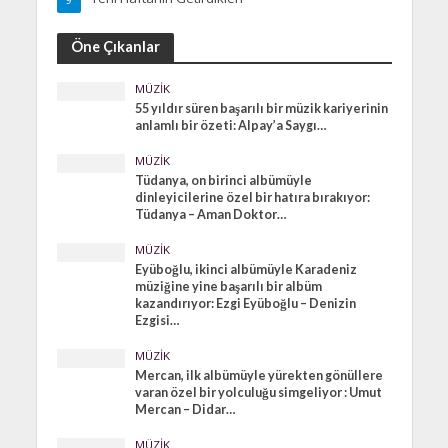
Öne Çıkanlar
MÜZIK
55 yıldır süren başarılı bir müzik kariyerinin
anlamlı bir özeti: Alpay’a Saygı…
MÜZIK
Tüdanya, on birinci albümüyle
dinleyicilerine özel bir hatıra bırakıyor:
Tüdanya – Aman Doktor…
MÜZIK
Eyüboğlu, ikinci albümüyle Karadeniz
müziğine yine başarılı bir albüm
kazandırıyor: Ezgi Eyüboğlu – Denizin
Ezgisi…
MÜZIK
Mercan, ilk albümüyle yürekten gönüllere
varan özel bir yolculuğu simgeliyor : Umut
Mercan – Didar…
MÜZIK