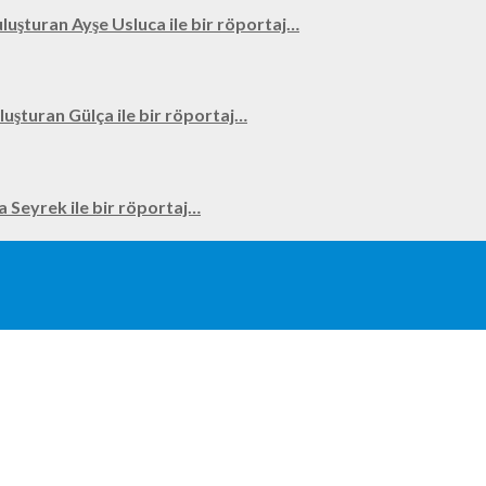
uluşturan Ayşe Usluca ile bir röportaj…
uluşturan Gülça ile bir röportaj…
na Seyrek ile bir röportaj…