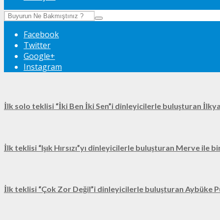
Facebook
Twitter
Google+
Instagram
İlk solo teklisi “İki Ben İki Sen”i dinleyicilerle buluşturan İl
İlk teklisi “Işık Hırsızı”yı dinleyicilerle buluşturan Merve ile 
İlk teklisi “Çok Zor Değil”i dinleyicilerle buluşturan Aybüke P