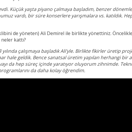
r evdi. Küçük yaşta piyano çalmaya başladım, benzer dönemle
bumuz vardı, bir süre konserlere yarışmalara vs. katıldık. He
libini de yöneten) Ali Demirel ile birlikte yönettiniz. Öncelikle
neler kattı?
3 yılında çalışmaya başladık Ali’yle. Birlikte fikirler üretip pr
apar hale geldik. Bence sanatsal üretim yapılan herhangi bir 
ayı da hep süreç içinde yaratıyor oluyorum zihnimde. Tekni
 programlarını da daha kolay öğrendim.