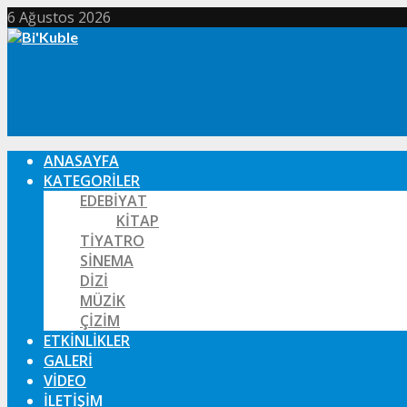
6 Ağustos 2026
ANASAYFA
KATEGORILER
EDEBIYAT
KITAP
TIYATRO
SINEMA
DIZI
MÜZIK
ÇIZIM
ETKINLIKLER
GALERI
VIDEO
İLETIŞIM