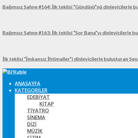
Bağımsız Sahne #164: İlk teklisi “Gündüşü”nü dinleyicilerle b
Bağımsız Sahne #163: İlk teklisi “Sor Bana”yı dinleyicilerle b
İlk teklisi “İmkansız İhtimaller”i dinleyicilerle buluşturan Se
ANASAYFA
KATEGORILER
EDEBIYAT
KITAP
TIYATRO
SINEMA
DIZI
MÜZIK
ÇIZIM