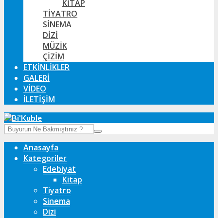
KITAP
TIYATRO
SINEMA
DIZI
MÜZIK
ÇIZIM
ETKINLIKLER
GALERI
VIDEO
İLETIŞIM
Anasayfa
Kategoriler
Edebiyat
Kitap
Tiyatro
Sinema
Dizi