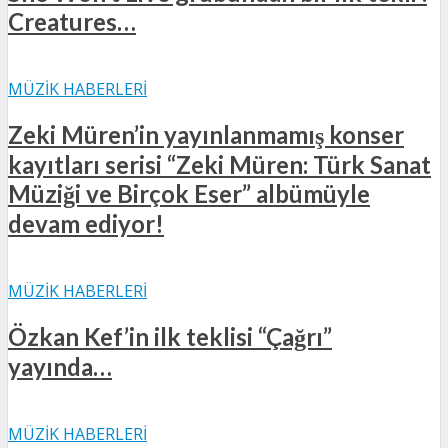
Creatures…
MÜZIK HABERLERI
Zeki Müren’in yayınlanmamış konser
kayıtları serisi “Zeki Müren: Türk Sanat
Müziği ve Birçok Eser” albümüyle
devam ediyor!
MÜZIK HABERLERI
Özkan Kef’in ilk teklisi “Çağrı”
yayında…
MÜZIK HABERLERI