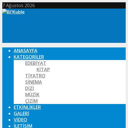
7 Ağustos 2026
ANASAYFA
KATEGORILER
EDEBIYAT
KITAP
TIYATRO
SINEMA
DIZI
MÜZIK
ÇIZIM
ETKINLIKLER
GALERI
VIDEO
İLETIŞIM