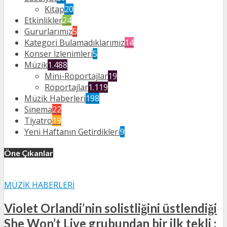
Kitap
20
Etkinlikler
24
Gururlarımız
5
Kategori Bulamadıklarımız
14
Konser İzlenimleri
5
Müzik
1.488
Mini-Röportajlar
19
Röportajlar
1.119
Müzik Haberleri
198
Sinema
22
Tiyatro
19
Yeni Haftanın Getirdikleri
9
Öne Çıkanlar
MÜZIK HABERLERI
Violet Orlandi’nin solistliğini üstlendiği
She Won’t Live grubundan bir ilk tekli :