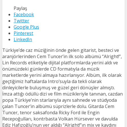
Paylaş
Facebook
Twitter
Google Plus
Pinterest
LinkedIn
Türkiye’de caz müziğinin önde gelen gitarist, besteci ve
aranjörlerinden Cem Tuncer’in ilk solo albümü “Alright!”,
Lin Records etiketiyle dijital platformlarda yerini aldı ve
önümüzdeki günlerde CD formatıyla da müzik
marketlerde yerini almaya hazırlanıyor. Albüm, ilk olarak
geçtiğimiz haftalarda Intro’suyla da tekli olarak
dinleyicilerle buluşmuş ve güzel geri dönüşler almıştı.
İmza attığı ödüllü dizi ve film müzikleriyle tanınan, cazdan
popa Türkiye’nin starlarıyla aynı sahnede ve stüdyoda
çalan Tuncer’in albümü süprizlerle dolu. Gitarda Cem
Tuncer, tenor saksafonda Ricky Ford ile Engin
Recepoğulları, kontrbasta Volkan Hürsever ve davulda
Ediz Hafızoğlu’nun yer aldığı “Alright!”ın mix ve kaydını