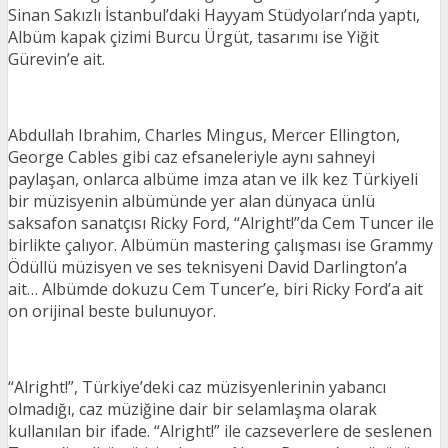
Sinan Sakızlı İstanbul’daki Hayyam Stüdyoları’nda yaptı,
Albüm kapak çizimi Burcu Ürgüt, tasarımı ise Yiğit
Gürevin’e ait.
Abdullah Ibrahim, Charles Mingus, Mercer Ellington,
George Cables gibi caz efsaneleriyle aynı sahneyi
paylaşan, onlarca albüme imza atan ve ilk kez Türkiyeli
bir müzisyenin albümünde yer alan dünyaca ünlü
saksafon sanatçısı Ricky Ford, “Alright!”da Cem Tuncer ile
birlikte çalıyor. Albümün mastering çalışması ise Grammy
Ödüllü müzisyen ve ses teknisyeni David Darlington’a
ait… Albümde dokuzu Cem Tuncer’e, biri Ricky Ford’a ait
on orijinal beste bulunuyor.
“Alright!”, Türkiye’deki caz müzisyenlerinin yabancı
olmadığı, caz müziğine dair bir selamlaşma olarak
kullanılan bir ifade. “Alright!” ile cazseverlere de seslenen