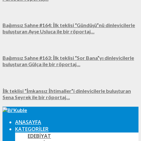
Bağımsız Sahne #164: İlk teklisi “Gündüşü”nü dinleyicilerle
buluşturan Ayşe Usluca ile bir röportaj…
Bağımsız Sahne #163: İlk teklisi “Sor Bana”yı dinleyicilerle
buluşturan Gülça ile bir röportaj…
İlk teklisi “İmkansız İhtimaller”i dinleyicilerle buluşturan
Sena Seyrek ile bir röportaj…
ANASAYFA
KATEGORILER
EDEBIYAT