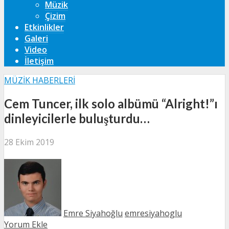
Müzik
Çizim
Etkinlikler
Galeri
Video
İletişim
MÜZIK HABERLERI
Cem Tuncer, ilk solo albümü “Alright!”ı
dinleyicilerle buluşturdu…
28 Ekim 2019
Emre Siyahoğlu
emresiyahoglu
Yorum Ekle