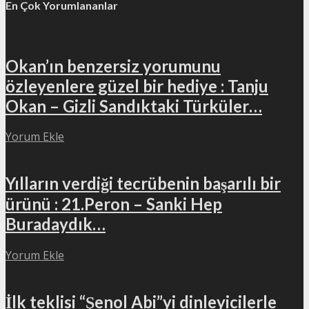
En Çok Yorumlananlar
Okan’ın benzersiz yorumunu
özleyenlere güzel bir hediye : Tanju
Okan – Gizli Sandıktaki Türküler…
Yorum Ekle
Yılların verdiği tecrübenin başarılı bir
ürünü : 21.Peron – Sanki Hep
Buradaydık…
Yorum Ekle
İlk teklisi “Şenol Abi”yi dinleyicilerle