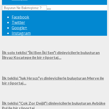
Facebook
Twitter
Google+
Instagram
İlk solo teklisi “İki Ben İki Sen”i dinleyicilerle buluşturan
İlkyaz Kocatepe ile bir röportaj…
İlk teklisi “Işık Hırsızı”yı dinleyicilerle buluşturan Merve ile
bir röportaj…
İlk teklisi “Çok Zor Değil”i dinleyicilerle buluşturan Aybüke
Pul ile bir röportaj…