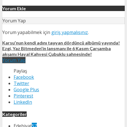
Yorum Ekle
Yorum Yap
Yorum yapabilmek için
giriş yapmalısınız
.
Karsu’nun kendi adını taşıyan dördüncü albümü yayında!
Ezgi, Yaz Bitmeden’in lansmanı ile 6 Kasım Çarşamba
akşamı Hayal Kahvesi Çubuklu sahnesinde!
Yorum Yap
Paylaş
Facebook
Twitter
Google Plus
Pinterest
LinkedIn
Kategoriler
Edebiyat
57