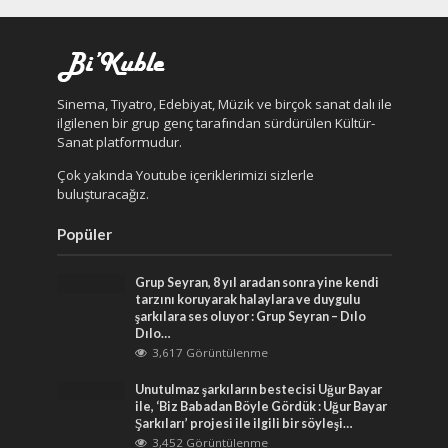
Sinema, Tiyatro, Edebiyat, Müzik ve birçok sanat dalı ile
ilgilenen bir grup genç tarafından sürdürülen Kültür-
Sanat platformudur.
Çok yakında Youtube içeriklerimizi sizlerle
buluşturacağız.
Popüler
Grup Seyran, 8 yıl aradan sonra yine kendi
tarzını koruyarak halaylara ve duygulu
şarkılara ses oluyor : Grup Seyran – Dılo
Dılo…
3,617 Görüntülenme
Unutulmaz şarkıların bestecisi Uğur Bayar
ile, ‘Biz Babadan Böyle Gördük : Uğur Bayar
Şarkıları’ projesi ile ilgili bir söyleşi…
3,452 Görüntülenme