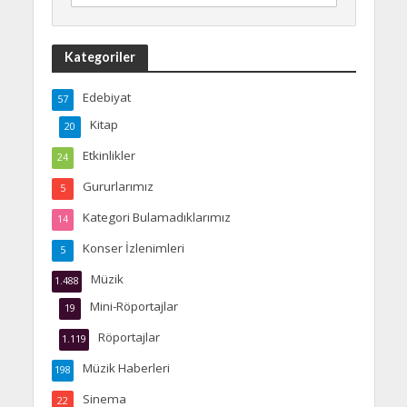
Kategoriler
Edebiyat
57
Kitap
20
Etkinlikler
24
Gururlarımız
5
Kategori Bulamadıklarımız
14
Konser İzlenimleri
5
Müzik
1.488
Mini-Röportajlar
19
Röportajlar
1.119
Müzik Haberleri
198
Sinema
22