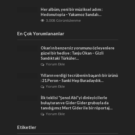
Her albüm, yeni bir müziksel adım :
Hedonutopia – Yakamoz Sandalı…
3,008 Görüntülenme
En Çok Yorumlananlar
Okan’ın benzersiz yorumunu özleyenlere
güzel bir hediye : Tanju Okan – Gizli
Sandıktaki Türküler…
Yorum Ekle
Yılların verdiği tecrübenin başarılı bir ürünü
: 21.Peron – Sanki Hep Buradaydık…
Yorum Ekle
İlk teklisi “Şenol Abi”yi dinleyicilerle
buluşturan ve Gider Gider grubuyla da
tanıdığımız Mert Gider ile bir röportaj…
Yorum Ekle
Etiketler