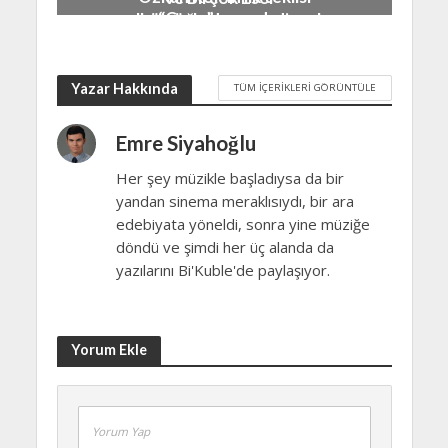
“Çağrı” yayında…
albümüyle devam ediyor!
15 Ekim 2020
11 Aralık 2020
Yazar Hakkında
TÜM İÇERIKLERI GÖRÜNTÜLE
Emre Siyahoğlu
Her şey müzikle başladıysa da bir
yandan sinema meraklısıydı, bir ara
edebiyata yöneldi, sonra yine müziğe
döndü ve şimdi her üç alanda da
yazılarını Bi'Kuble'de paylaşıyor.
Yorum Ekle
Yorum Yap