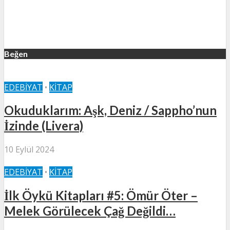
Beğen
EDEBIYAT
•
KITAP
Okuduklarım: Aşk, Deniz / Sappho’nun
İzinde (Livera)
10 Eylül 2024
EDEBIYAT
•
KITAP
İlk Öykü Kitapları #5: Ömür Öter –
Melek Görülecek Çağ Değildi…