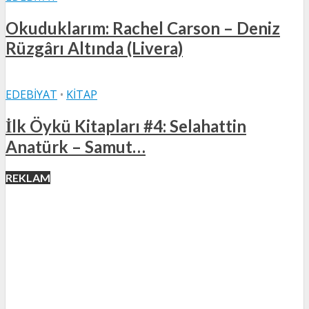
Okuduklarım: Rachel Carson – Deniz
Rüzgârı Altında (Livera)
EDEBIYAT
•
KITAP
İlk Öykü Kitapları #4: Selahattin
Anatürk – Samut…
REKLAM