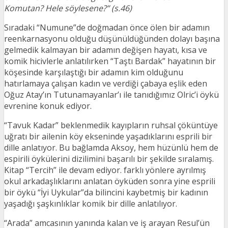
Komutan? Hele söylesene?” (s.46)
Sıradaki “Numune”de doğmadan önce ölen bir adamın
reenkarnasyonu olduğu düşünüldüğünden dolayı başına
gelmedik kalmayan bir adamın değişen hayatı, kısa ve
komik hicivlerle anlatılırken “Taştı Bardak” hayatının bir
köşesinde karşılaştığı bir adamın kim olduğunu
hatırlamaya çalışan kadın ve verdiği çabaya eşlik eden
Oğuz Atay’ın Tutunamayanlar’ı ile tanıdığımız Olric’i öykü
evrenine konuk ediyor.
“Tavuk Kadar” beklenmedik kayıpların ruhsal çöküntüye
uğratı bir ailenin köy ekseninde yaşadıklarını esprili bir
dille anlatıyor. Bu bağlamda Aksoy, hem hüzünlü hem de
espirili öykülerini dizilimini başarılı bir şekilde sıralamış.
Kitap “Tercih” ile devam ediyor. farklı yönlere ayrılmış
okul arkadaşlıklarını anlatan öyküden sonra yine esprili
bir öykü “İyi Uykular”da bilincini kaybetmiş bir kadının
yaşadığı şaşkınlıklar komik bir dille anlatılıyor.
“Arada” amcasının yanında kalan ve iş arayan Resul’ün