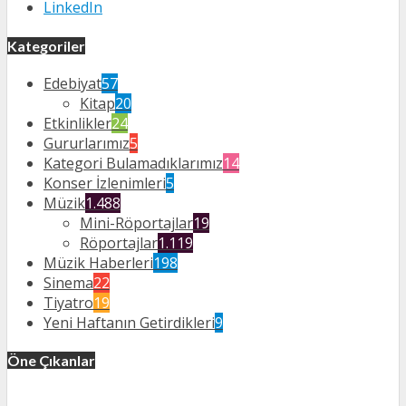
LinkedIn
Kategoriler
Edebiyat
57
Kitap
20
Etkinlikler
24
Gururlarımız
5
Kategori Bulamadıklarımız
14
Konser İzlenimleri
5
Müzik
1.488
Mini-Röportajlar
19
Röportajlar
1.119
Müzik Haberleri
198
Sinema
22
Tiyatro
19
Yeni Haftanın Getirdikleri
9
Öne Çıkanlar