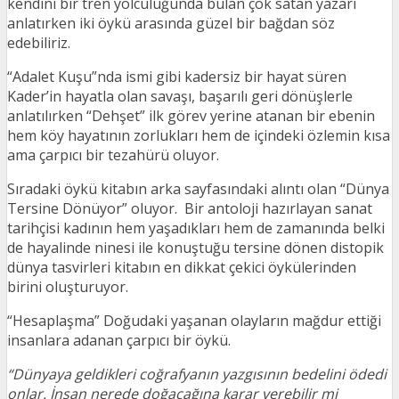
kendini bir tren yolculuğunda bulan çok satan yazarı
anlatırken iki öykü arasında güzel bir bağdan söz
edebiliriz.
“Adalet Kuşu”nda ismi gibi kadersiz bir hayat süren
Kader’in hayatla olan savaşı, başarılı geri dönüşlerle
anlatılırken “Dehşet” ilk görev yerine atanan bir ebenin
hem köy hayatının zorlukları hem de içindeki özlemin kısa
ama çarpıcı bir tezahürü oluyor.
Sıradaki öykü kitabın arka sayfasındaki alıntı olan “Dünya
Tersine Dönüyor” oluyor. Bir antoloji hazırlayan sanat
tarihçisi kadının hem yaşadıkları hem de zamanında belki
de hayalinde ninesi ile konuştuğu tersine dönen distopik
dünya tasvirleri kitabın en dikkat çekici öykülerinden
birini oluşturuyor.
“Hesaplaşma” Doğudaki yaşanan olayların mağdur ettiği
insanlara adanan çarpıcı bir öykü.
“Dünyaya geldikleri coğrafyanın yazgısının bedelini ödedi
onlar. İnsan nerede doğacağına karar verebilir mi