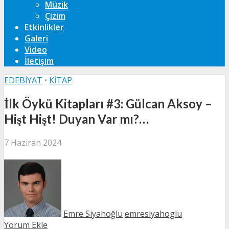
Müzik
Çizim
Etkinlikler
Galeri
Video
İletişim
EDEBIYAT
•
KITAP
İlk Öykü Kitapları #3: Gülcan Aksoy –
Hişt Hişt! Duyan Var mı?…
7 Haziran 2024
Emre Siyahoğlu
emresiyahoglu
Yorum Ekle