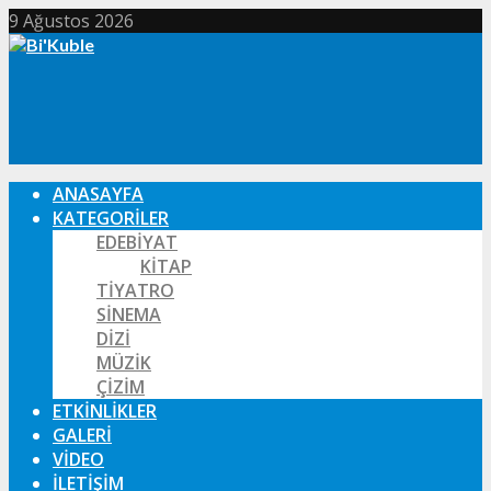
9 Ağustos 2026
ANASAYFA
KATEGORILER
EDEBIYAT
KITAP
TIYATRO
SINEMA
DIZI
MÜZIK
ÇIZIM
ETKINLIKLER
GALERI
VIDEO
İLETIŞIM