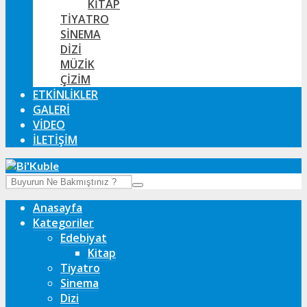
KITAP
TIYATRO
SINEMA
DIZI
MÜZIK
ÇIZIM
ETKINLIKLER
GALERI
VIDEO
İLETIŞIM
Anasayfa
Kategoriler
Edebiyat
Kitap
Tiyatro
Sinema
Dizi