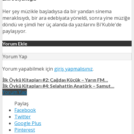
Her şey müzikle başladıysa da bir yandan sinema
meraklısıydı, bir ara edebiyata yöneldi, sonra yine müziğe
döndü ve şimdi her üç alanda da yazılarını Bi'Kuble'de
paylaşıyor.
Yorum Ekle
Yorum Yap
Yorum yapabilmek için
giriş yapmalısınız
.
İlk Öykü Kitapları #2: Çağdaş Küçük – Yarın FM…
İlk Öykü Kitapları #4: Selahattin Anatürk – Samut…
Yorum Yap
Paylaş
Facebook
Twitter
Google Plus
Pinterest