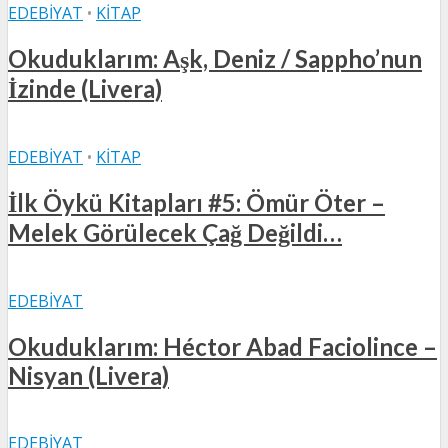
EDEBIYAT
•
KITAP
Okuduklarım: Aşk, Deniz / Sappho’nun
İzinde (Livera)
EDEBIYAT
•
KITAP
İlk Öykü Kitapları #5: Ömür Öter –
Melek Görülecek Çağ Değildi…
EDEBIYAT
Okuduklarım: Héctor Abad Faciolince –
Nisyan (Livera)
EDEBIYAT