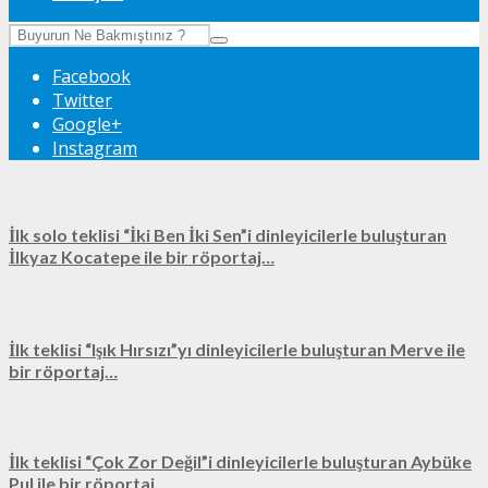
Facebook
Twitter
Google+
Instagram
İlk solo teklisi “İki Ben İki Sen”i dinleyicilerle buluşturan
İlkyaz Kocatepe ile bir röportaj…
İlk teklisi “Işık Hırsızı”yı dinleyicilerle buluşturan Merve ile
bir röportaj…
İlk teklisi “Çok Zor Değil”i dinleyicilerle buluşturan Aybüke
Pul ile bir röportaj…