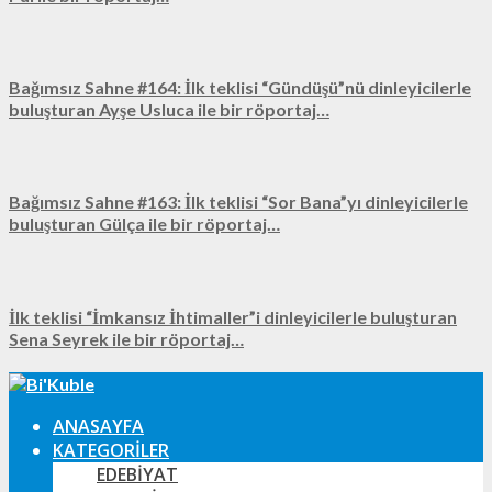
Bağımsız Sahne #164: İlk teklisi “Gündüşü”nü dinleyicilerle
buluşturan Ayşe Usluca ile bir röportaj…
Bağımsız Sahne #163: İlk teklisi “Sor Bana”yı dinleyicilerle
buluşturan Gülça ile bir röportaj…
İlk teklisi “İmkansız İhtimaller”i dinleyicilerle buluşturan
Sena Seyrek ile bir röportaj…
ANASAYFA
KATEGORILER
EDEBIYAT