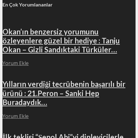
En Çok Yorumlananlar
Okan’ın benzersiz yorumunu
özleyenlere güzel bir hediye : Tanju
Okan – Gizli Sandıktaki Türküler…
Yorum Ekle
Yılların verdiği tecrübenin başarılı bir
ürünü : 21.Peron – Sanki Hep
Buradaydık…
Yorum Ekle
İlk teklisi “Şenol Abi”yi dinleyicilerle