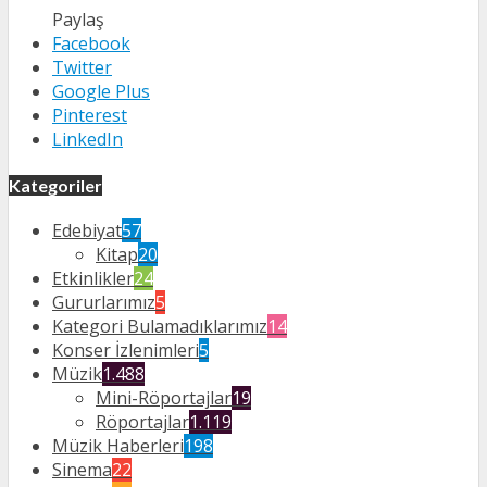
Paylaş
Facebook
Twitter
Google Plus
Pinterest
LinkedIn
Kategoriler
Edebiyat
57
Kitap
20
Etkinlikler
24
Gururlarımız
5
Kategori Bulamadıklarımız
14
Konser İzlenimleri
5
Müzik
1.488
Mini-Röportajlar
19
Röportajlar
1.119
Müzik Haberleri
198
Sinema
22