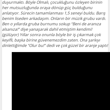
duyurmaktı. Böyle Olmalı, çocukluğunu özleyen birinin
her mutsuzluğunda oraya dönüp güç bulduğunu
anlatıyor. Sürecin tamamlanması 1,5 seneyi buldu. Barış
benim liseden arkadaşım. Onların bir müzik grubu vardı.
Ben o yıllarda gruba burnumu sokup “Beni de aranıza
alsanıza!” diye yanaşarak dahil etmiştim kendimi!
(gülüyor) Yıllar sonra onunla böyle bir iş çıkarmak çok
keyifli, başka birine güvenemezdim zaten. Ona şarkıyı
dinlettiğimde “Olur bu!” dedi ve çok güzel bir aranje yaptı!