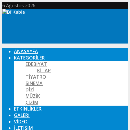
6 Ağustos 2026
ANASAYFA
KATEGORILER
EDEBIYAT
KITAP
TIYATRO
SINEMA
DIZI
MÜZIK
ÇIZIM
ETKINLIKLER
GALERI
VIDEO
İLETIŞIM