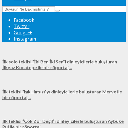
Facebook
Twitter
Google+
Instagram
İlk solo teklisi “İki Ben İki Sen”i dinleyicilerle buluşturan
İlkyaz Kocatepe ile bir röportaj…
İlk teklisi “Işık Hırsızı”yı dinleyicilerle buluşturan Merve ile
bir röportaj…
İlk teklisi “Çok Zor Değil”i dinleyicilerle buluşturan Aybüke
Pul ile bir röportaj…