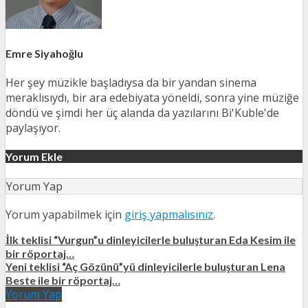
Emre Siyahoğlu
Her şey müzikle başladıysa da bir yandan sinema
meraklısıydı, bir ara edebiyata yöneldi, sonra yine müziğe
döndü ve şimdi her üç alanda da yazılarını Bi'Kuble'de
paylaşıyor.
Yorum Ekle
Yorum Yap
Yorum yapabilmek için
giriş yapmalısınız
.
İlk teklisi “Vurgun”u dinleyicilerle buluşturan Eda Kesim ile
bir röportaj…
Yeni teklisi “Aç Gözünü”yü dinleyicilerle buluşturan Lena
Beste ile bir röportaj…
Yorum Yap