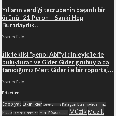
Yılların verdiği tecrübenin başarılı bir
ürünü : 21.Peron – Sanki Hep
Buradaydık…
Yorum Ekle
İlk teklisi “Şenol Abi”yi dinleyicilerle
buluşturan ve Gider Gider grubuyla da
tanıdığımız Mert Gider ile bir röportaj…
Yorum Ekle
Etiketler
Edebiyat
Etkinlikler
Kategori Bulamadıklarımız
Gururlarımız
Müzik
Müzik
Kitap
Mini-Röportajlar
Konser İzlenimleri