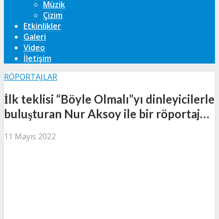
Müzik
Çizim
Etkinlikler
Galeri
Video
İletişim
RÖPORTAJLAR
İlk teklisi “Böyle Olmalı”yı dinleyicilerle
buluşturan Nur Aksoy ile bir röportaj…
11 Mayıs 2022