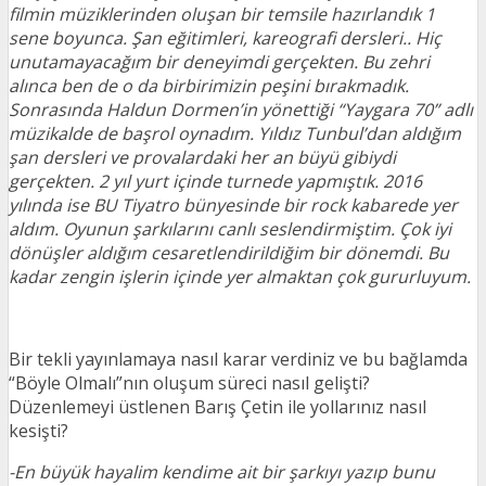
filmin müziklerinden oluşan bir temsile hazırlandık 1
sene boyunca. Şan eğitimleri, kareografi dersleri.. Hiç
unutamayacağım bir deneyimdi gerçekten. Bu zehri
alınca ben de o da birbirimizin peşini bırakmadık.
Sonrasında Haldun Dormen’in yönettiği “Yaygara 70” adlı
müzikalde de başrol oynadım. Yıldız Tunbul’dan aldığım
şan dersleri ve provalardaki her an büyü gibiydi
gerçekten. 2 yıl yurt içinde turnede yapmıştık. 2016
yılında ise BU Tiyatro bünyesinde bir rock kabarede yer
aldım. Oyunun şarkılarını canlı seslendirmiştim. Çok iyi
dönüşler aldığım cesaretlendirildiğim bir dönemdi. Bu
kadar zengin işlerin içinde yer almaktan çok gururluyum.
Bir tekli yayınlamaya nasıl karar verdiniz ve bu bağlamda
“Böyle Olmalı”nın oluşum süreci nasıl gelişti?
Düzenlemeyi üstlenen Barış Çetin ile yollarınız nasıl
kesişti?
-En büyük hayalim kendime ait bir şarkıyı yazıp bunu