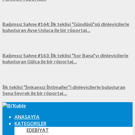
Bağımsız Sahne #164: İlk teklisi “Gündüşü”nü dinleyicilerle
buluşturan Ayşe Usluca ile bir röportaj…
Bağımsız Sahne #163: İlk teklisi “Sor Bana”yı dinleyicilerle
buluşturan Gülça ile bir röportaj…
İlk teklisi “İmkansız İhtimaller”i dinleyicilerle buluşturan
Sena Seyrek ile bir röportaj…
ANASAYFA
KATEGORILER
EDEBIYAT