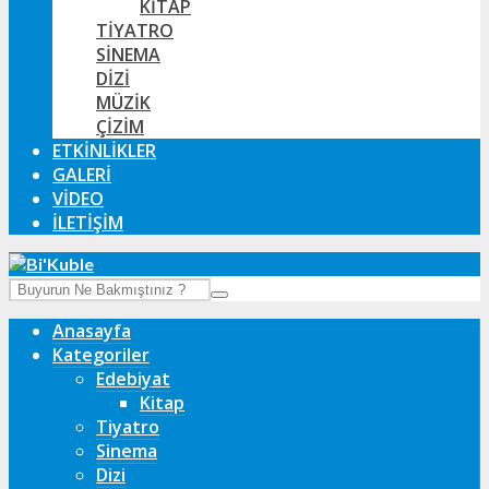
KITAP
TIYATRO
SINEMA
DIZI
MÜZIK
ÇIZIM
ETKINLIKLER
GALERI
VIDEO
İLETIŞIM
Anasayfa
Kategoriler
Edebiyat
Kitap
Tiyatro
Sinema
Dizi