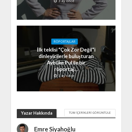
3 ay önce
RÖPORTAJLAR
İlk teklisi “Çok Zor Değil”i
dinleyicilerle buluşturan
Aybüke Pul ile bir
röportaj…
3 ay önce
Yazar Hakkında
TÜM İÇERIKLERI GÖRÜNTÜLE
Emre Siyahoğlu