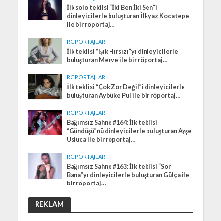
İlk solo teklisi “İki Ben İki Sen”i
dinleyicilerle buluşturan İlkyaz Kocatepe
ile bir röportaj…
RÖPORTAJLAR
İlk teklisi “Işık Hırsızı”yı dinleyicilerle
buluşturan Merve ile bir röportaj…
RÖPORTAJLAR
İlk teklisi “Çok Zor Değil”i dinleyicilerle
buluşturan Aybüke Pul ile bir röportaj…
RÖPORTAJLAR
Bağımsız Sahne #164: İlk teklisi
“Gündüşü”nü dinleyicilerle buluşturan Ayşe
Usluca ile bir röportaj…
RÖPORTAJLAR
Bağımsız Sahne #163: İlk teklisi “Sor
Bana”yı dinleyicilerle buluşturan Gülça ile
bir röportaj…
REKLAM