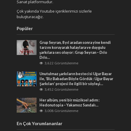
Sanat platformudur.
Çok yakında Youtube içeriklerimizi sizlerle
buluşturacağız.
Popüler
Grup Seyran, 8 yıl aradan sonra yine kendi
tarzını koruyarak halaylara ve duygulu
şarkılara ses oluyor : Grup Seyran – Dılo
Dılo…
3,622 Görüntülenme
Unutulmaz şarkıların bestecisi Uğur Bayar
ile, ‘Biz Babadan Böyle Gördük : Uğur Bayar
Şarkıları’ projesi ile ilgili bir söyleşi…
3,452 Görüntülenme
Her albüm, yeni bir müziksel adım :
Hedonutopia – Yakamoz Sandalı…
3,008 Görüntülenme
En Çok Yorumlananlar