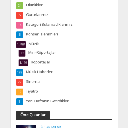
Etkinlikler
24
Gururlarımız
5
Kategori Bulamadıklarımız
14
Konser İzlenimleri
5
Müzik
1.488
Mini-Röportajlar
19
Röportajlar
1.119
Müzik Haberleri
198
Sinema
22
Tiyatro
19
Yeni Haftanın Getirdikleri
9
Öne Çıkanlar
RÖPORTAJLAR