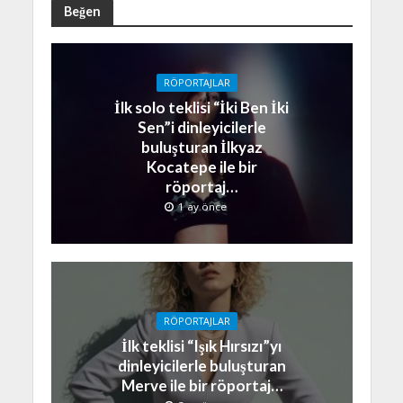
Beğen
RÖPORTAJLAR
İlk solo teklisi “İki Ben İki
Sen”i dinleyicilerle
buluşturan İlkyaz
Kocatepe ile bir
röportaj…
1 ay önce
RÖPORTAJLAR
İlk teklisi “Işık Hırsızı”yı
dinleyicilerle buluşturan
Merve ile bir röportaj…