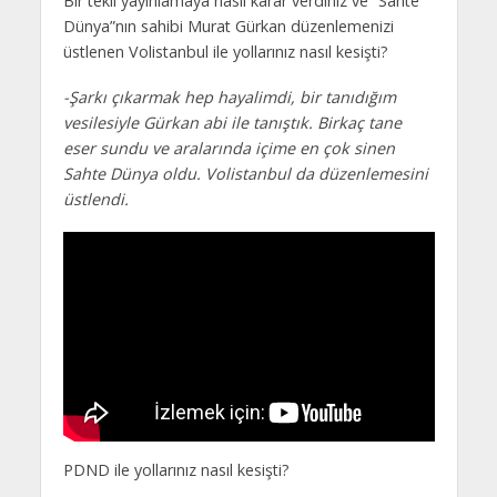
Bir tekli yayınlamaya nasıl karar verdiniz ve “Sahte
Dünya”nın sahibi Murat Gürkan düzenlemenizi
üstlenen Volistanbul ile yollarınız nasıl kesişti?
-Şarkı çıkarmak hep hayalimdi, bir tanıdığım
vesilesiyle Gürkan abi ile tanıştık. Birkaç tane
eser sundu ve aralarında içime en çok sinen
Sahte Dünya oldu. Volistanbul da düzenlemesini
üstlendi.
PDND ile yollarınız nasıl kesişti?