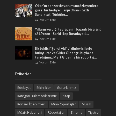
Okan’ın benzersiz yorumunu özleyenlere
güzel bir hediye : Tanju Okan – Gizli
Sandıktaki Türküler…
Yorum Ekle
Yılların verdiği tecrübenin başarılı bir ürünü
: 21.Peron – Sanki Hep Buradaydık…
Yorum Ekle
İlk teklisi “Şenol Abi”yi dinleyicilerle
buluşturan ve Gider Gider grubuyla da
tanıdığımız Mert Gider ile bir röportaj…
Yorum Ekle
Etiketler
Edebiyat
Etkinlikler
Gururlarımız
Kategori Bulamadıklarımız
Kitap
Konser İzlenimleri
Mini-Röportajlar
Müzik
Müzik Haberleri
Röportajlar
Sinema
Tiyatro