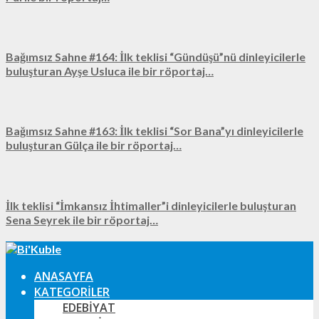
Bağımsız Sahne #164: İlk teklisi “Gündüşü”nü dinleyicilerle
buluşturan Ayşe Usluca ile bir röportaj…
Bağımsız Sahne #163: İlk teklisi “Sor Bana”yı dinleyicilerle
buluşturan Gülça ile bir röportaj…
İlk teklisi “İmkansız İhtimaller”i dinleyicilerle buluşturan
Sena Seyrek ile bir röportaj…
ANASAYFA
KATEGORILER
EDEBIYAT