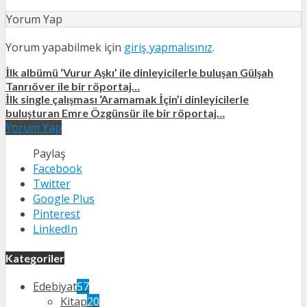
Yorum Yap
Yorum yapabilmek için
giriş yapmalısınız
.
İlk albümü ‘Vurur Aşkı’ ile dinleyicilerle buluşan Gülşah
Tanrıöver ile bir röportaj…
İlk single çalışması ‘Aramamak İçin’i dinleyicilerle
buluşturan Emre Özgünsür ile bir röportaj…
Yorum Yap
Paylaş
Facebook
Twitter
Google Plus
Pinterest
LinkedIn
Kategoriler
Edebiyat
57
Kitap
20