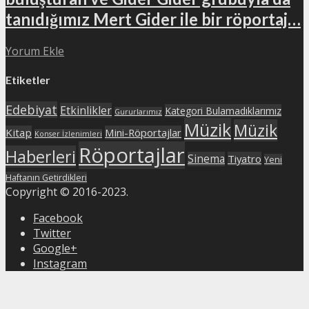
tanıdığımız Mert Gider ile bir röportaj…
Yorum Ekle
Etiketler
Edebiyat
Etkinlikler
Kategori Bulamadıklarımız
Gururlarımız
Müzik
Müzik
Kitap
Mini-Röportajlar
Konser İzlenimleri
Röportajlar
Haberleri
Sinema
Tiyatro
Yeni
Haftanın Getirdikleri
Copyright © 2016-2023.
Facebook
Twitter
Google+
Instagram