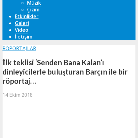
Müzik
Çizim
Etkinlikler
Galeri
Video
İletişim
RÖPORTAJLAR
İlk teklisi ‘Senden Bana Kalan’ı
dinleyicilerle buluşturan Barçın ile bir
röportaj…
14 Ekim 2018