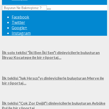
Facebook
Twitter
Google+
Instagram
İlk solo teklisi “İki Ben İki Sen”i dinleyicilerle buluşturan
İlkyaz Kocatepe ile bir röportaj…
İlk teklisi “Işık Hırsızı”yı dinleyicilerle buluşturan Merve ile
bir röportaj…
İlk teklisi “Çok Zor Değil”i dinleyicilerle buluşturan Aybüke
Pul ile bir röportaj…