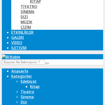
KITAP
TIYATRO
SINEMA
DIZI
MÜZIK
ÇIZIM
ETKINLIKLER
GALERI
VIDEO
İLETIŞIM
Anasayfa
Kategoriler
Edebiyat
Kitap
Tiyatro
Sinema
Dizi