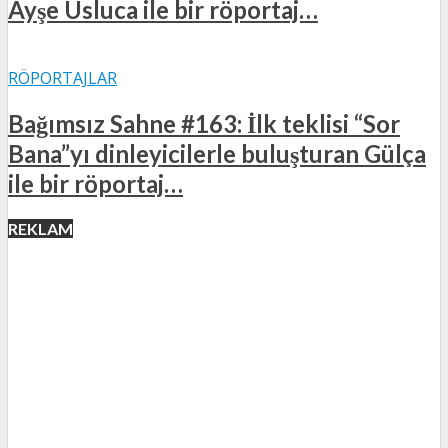
Ayşe Usluca ile bir röportaj…
RÖPORTAJLAR
Bağımsız Sahne #163: İlk teklisi “Sor
Bana”yı dinleyicilerle buluşturan Gülça
ile bir röportaj…
REKLAM