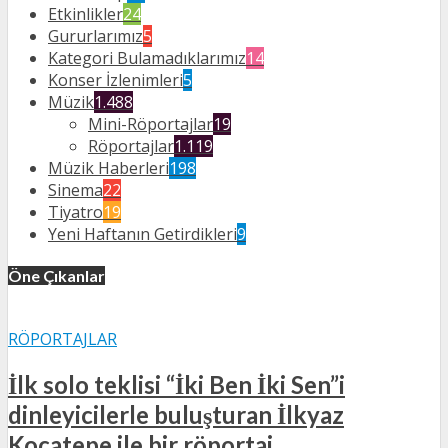
Etkinlikler
24
Gururlarımız
5
Kategori Bulamadıklarımız
14
Konser İzlenimleri
5
Müzik
1.488
Mini-Röportajlar
19
Röportajlar
1.119
Müzik Haberleri
198
Sinema
22
Tiyatro
19
Yeni Haftanın Getirdikleri
9
Öne Çıkanlar
RÖPORTAJLAR
İlk solo teklisi “İki Ben İki Sen”i
dinleyicilerle buluşturan İlkyaz
Kocatepe ile bir röportaj…