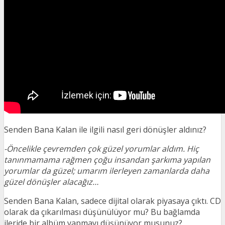
Senden Bana Kalan ile ilgili nasıl geri dönüşler aldınız?
-Öncelikle çevremden çok güzel yorumlar aldım. Hiç
tanınmamama rağmen çoğu insandan şarkıma yapılan
yorumlar da güzel; umarım ilerleyen zamanlarda daha
güzel dönüşler alacağız…
Senden Bana Kalan, sadece dijital olarak piyasaya çıktı. CD
olarak da çıkarılması düşünülüyor mu? Bu bağlamda
ileride bir albüm yapmayı düşünüyor musunuz?