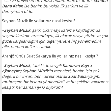
-Lise ve üniversitede müzik bölümünde okudum.
Senden
Bana Kalan
ise benim bu yolda ilk şarkım ve ilk
deneyimim oldu.
Seyhan Müzik ile yollarınız nasıl kesişti?
–
Seyhan Müzik
, şarkı çıkarmayı kafama koyduğumda
seçeneklerimin arasındaydı; ilk olarak oraya gittim ve çok
güzel karşılandığım için diğer yerlere hiç yönelmedim
bile, hemen kolları sıvadık.
Aranjörünüz Suat Sakarya ile yollarınız nasıl kesişti?
–
Seyhan Müzik,
tabi ki de sevgili
Kamuran Kayra
ağabeyim;
Seyhan Müzik
‘in menajeri, benim için çok
değerli bir insan, beni direkt olarak
Suat Sakarya
gibi
muhteşem bir insana yönlendirdi ve bu şekilde yollarımız
kesişti; her zaman iyi ki diyorum!