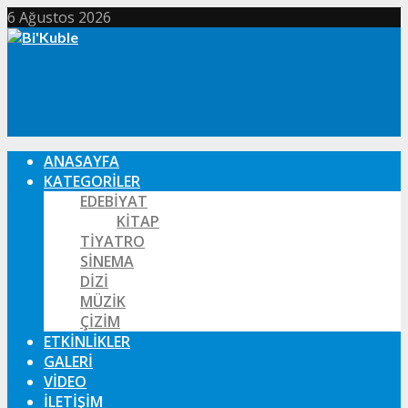
6 Ağustos 2026
ANASAYFA
KATEGORILER
EDEBIYAT
KITAP
TIYATRO
SINEMA
DIZI
MÜZIK
ÇIZIM
ETKINLIKLER
GALERI
VIDEO
İLETIŞIM