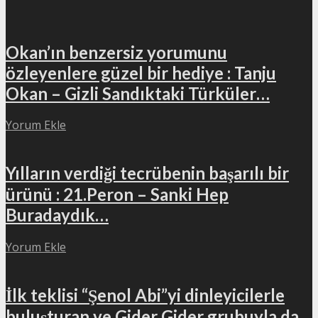
Okan’ın benzersiz yorumunu
özleyenlere güzel bir hediye : Tanju
Okan – Gizli Sandıktaki Türküler…
Yorum Ekle
Yılların verdiği tecrübenin başarılı bir
ürünü : 21.Peron – Sanki Hep
Buradaydık…
Yorum Ekle
İlk teklisi “Şenol Abi”yi dinleyicilerle
buluşturan ve Gider Gider grubuyla da