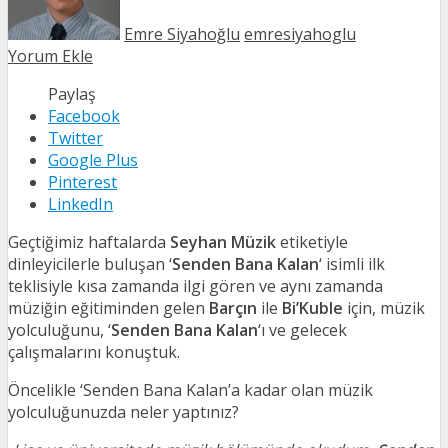
Emre Siyahoğlu
emresiyahoglu
Yorum Ekle
Paylaş
Facebook
Twitter
Google Plus
Pinterest
LinkedIn
Geçtiğimiz haftalarda
Seyhan Müzik
etiketiyle
dinleyicilerle buluşan ‘
Senden Bana Kalan
‘ isimli ilk
teklisiyle kısa zamanda ilgi gören ve aynı zamanda
müziğin eğitiminden gelen
Barçın
ile
Bi’Kuble
için, müzik
yolculuğunu, ‘
Senden Bana Kalan
‘ı ve gelecek
çalışmalarını konuştuk.
Öncelikle ‘Senden Bana Kalan’a kadar olan müzik
yolculuğunuzda neler yaptınız?