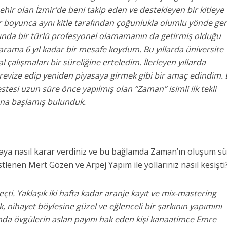
hir olan İzmir’de beni takip eden ve destekleyen bir kitleye
ar boyunca aynı kitle tarafından çoğunlukla olumlu yönde ger
lında bir türlü profesyonel olamamanın da getirmiş olduğu
arama 6 yıl kadar bir mesafe koydum. Bu yıllarda üniversite
çalışmaları bir süreliğine erteledim. İlerleyen yıllarda
revize edip yeniden piyasaya girmek gibi bir amaç edindim.
tesi uzun süre önce yapılmış olan “Zaman” isimli ilk tekli
ına başlamış bulunduk.
maya nasıl karar verdiniz ve bu bağlamda Zaman’ın oluşum sü
stlenen Mert Gözen ve Arpej Yapım ile yollarınız nasıl kesişti
reçti. Yaklaşık iki hafta kadar aranje kayıt ve mix-mastering
ık, nihayet böylesine güzel ve eğlenceli bir şarkının yapımını
a övgülerin aslan payını hak eden kişi kanaatimce Emre