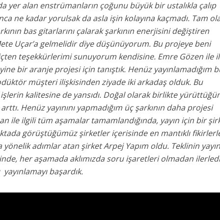
da yer alan enstrümanların çoğunu büyük bir ustalıkla çalıp
unca ne kadar yorulsak da asla işin kolayına kaçmadı. Tam ol
ının bas gitarlarını çalarak şarkının enerjisini değiştiren
te Uçar’a gelmelidir diye düşünüyorum. Bu projeye beni
 içten teşekkürlerimi sunuyorum kendisine. Emre Gözen ile il
 yine bir aranje projesi için tanıştık. Henüz yayınlamadığım b
düktör müşteri ilişkisinden ziyade iki arkadaş olduk. Bu
şlerin kalitesine de yansıdı. Doğal olarak birlikte yürüttüğ
 arttı. Henüz yayınını yapmadığım üç şarkının daha projesi
 ile ilgili tüm aşamalar tamamlandığında, yayın için bir şir
oktada görüştüğümüz şirketler içerisinde en mantıklı fikirlerl
yönelik adımlar atan şirket Arpej Yapım oldu. Teklinin yayın
nde, her aşamada aklımızda soru işaretleri olmadan ilerledi
 yayınlamayı başardık.