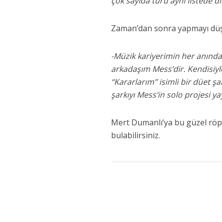
çok sayıda türü aynı listede 
Zaman’dan sonra yapmayı düş
-Müzik kariyerimin her anında
arkadaşım Mess’dir. Kendisiyl
“Kararlarım” isimli bir düet 
şarkıyı Mess’in solo projesi y
Mert Dumanlı’ya bu güzel röpo
bulabilirsiniz.