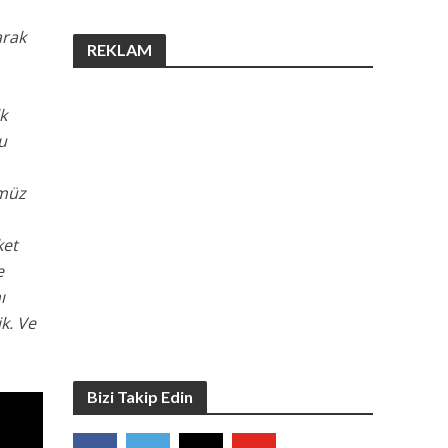
arak
REKLAM
k
u
ümüz
ket
e
ı
k. Ve
Bizi Takip Edin