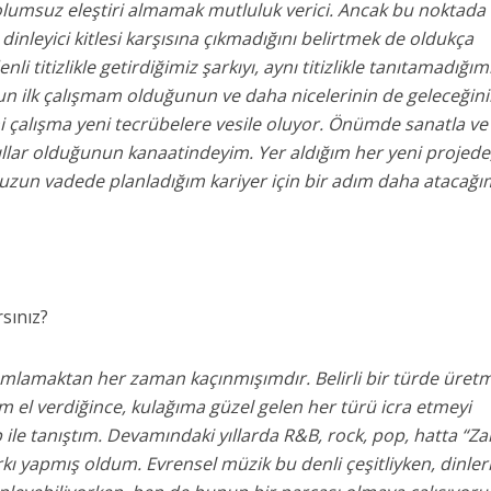
olumsuz eleştiri almamak mutluluk verici. Ancak bu noktada
inleyici kitlesi karşısına çıkmadığını belirtmek de oldukça
 titizlikle getirdiğimiz şarkıyı, aynı titizlikle tanıtamadığımı
 ilk çalışmam olduğunun ve daha nicelerinin de geleceğini
ni çalışma yeni tecrübelere vesile oluyor. Önümde sanatla ve
llar olduğunun kanaatindeyim. Yer aldığım her yeni projede
 uzun vadede planladığım kariyer için bir adım daha atacağı
rsınız?
ımlamaktan her zaman kaçınmışımdır. Belirli bir türde üret
 el verdiğince, kulağıma güzel gelen her türü icra etmeyi
 ile tanıştım. Devamındaki yıllarda R&B, rock, pop, hatta “Z
rkı yapmış oldum. Evrensel müzik bu denli çeşitliyken, dinle