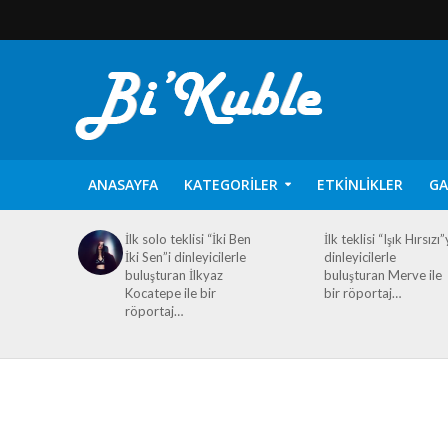
ANASAYFA
KATEGORILER
ETKINLIKLER
GA
İlk solo teklisi “İki Ben
İlk teklisi “Işık Hırsızı”
İki Sen”i dinleyicilerle
dinleyicilerle
buluşturan İlkyaz
buluşturan Merve ile
Kocatepe ile bir
bir röportaj…
röportaj…