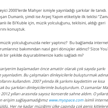
ici 2000’lerde Mahşer ismiyle yayınladığı şarkılar ile tanıdı.
n Dumanlı, şimdi ise Arpej Yapım etiketiyle ilk teklisi “Zam
lı ile Bi’Kuble için, müzik yolculuğunu, teklisini, aldığı geri
arını konuştuk.
 müzik yolculuğunuzda neler yaptınız? Bu bağlamda interne
yorumlarınız bakımından nasıl geri dönüşler aldınız? Sizce Yo
lı bir şekilde duyurabilmenize katkı sağladı mı?
ariyerim başlamadan önce amatör olarak çok sayıda şarkı
e yayınladım. Bu çalışmaları dinleyicilerle buluşturmak adına
llarını kullandım. 2007 yılında ilk şarkımı kaydettim ve kısa
ak bu şarkıları dinleyicilerimle buluşturdum. O zamanlar M
 2012 yılları arasında sayısız konserde sahne aldım. O yıllar
ün erişim sağlayamadığımız
www.myspace.com
isimli interne
üldü. Her ne kadar müziğimi ülke çapında çok geniş kitlelere