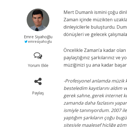
Mert Dumanlı ismini çoğu dinley
Zaman içinde müzikten uzaklaşa
dinleyicilerle buluşturdu. Duman
dönüşleri ve gelecek çalışmal
Emre Siyahoğlu
emresiyahoglu
Öncelikle Zaman’a kadar olan
paylaştığınız şarkılarınız ve 
müziğinizi şu ana kadar başarı
Yorum Ekle
-Profesyonel anlamda müzik k
besteledim kayıtlarını aldım v
Paylaş
gerek sahne, gerek internet ko
zamanda daha fazlasını yapar
ismiyle tanınıyordum. 2007 ile
yaptığım şarkıların çoğu bug
sitesiyle maalesef hiçliğe göm