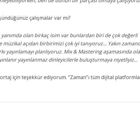
dinleyebiliyorken, ben de bunun bir parçası olmaya çalışıyor
ündüğünüz çalışmalar var mı?
 yanımda olan birkaç isim var bunlardan biri de çok değerli
e müzikal açıdan birbirimizi çok iyi tanıyoruz… Yakın zaman
şarkı yayınlamayı planlıyoruz. Mix & Mastering aşamasında ol
ayınlanır yayınlanmaz dinleyicilerle buluşturmaya niyetliyiz…
rtaj için teşekkür ediyorum. “Zaman”ı tüm dijital platforml