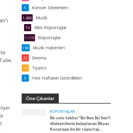
Konser İzlenimleri
5
Müzik
1.488
an”ı
Mini-Röportajlar
19
Röportajlar
1.119
Müzik Haberleri
198
tte
Sinema
22
uTube,
Tiyatro
19
Yeni Haftanın Getirdikleri
9
Öne Çıkanlar
ahşer
RÖPORTAJLAR
da
İlk solo teklisi “İki Ben İki Sen”i
t
dinleyicilerle buluşturan İlkyaz
Kocatepe ile bir röportaj…