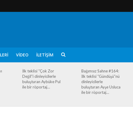
LERI
VIDEO
İLETIŞIM
yı
İlk teklisi “Çok Zor
Bağımsız Sahne #164:
Değil”i dinleyicilerle
İlk teklisi “Gündüşü”nü
buluşturan Aybüke Pul
dinleyicilerle
ile bir röportaj…
buluşturan Ayşe Usluca
ile bir röportaj…