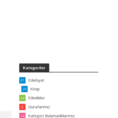
Kategoriler
Edebiyat
57
Kitap
20
Etkinlikler
24
Gururlarımız
5
Kategori Bulamadıklarımız
14