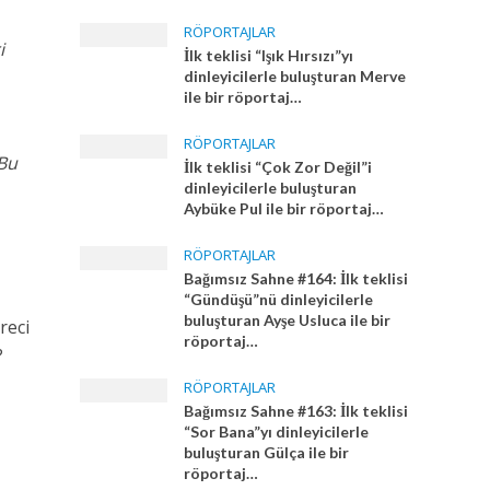
RÖPORTAJLAR
i
İlk teklisi “Işık Hırsızı”yı
dinleyicilerle buluşturan Merve
ile bir röportaj…
RÖPORTAJLAR
 Bu
İlk teklisi “Çok Zor Değil”i
dinleyicilerle buluşturan
Aybüke Pul ile bir röportaj…
RÖPORTAJLAR
Bağımsız Sahne #164: İlk teklisi
“Gündüşü”nü dinleyicilerle
buluşturan Ayşe Usluca ile bir
reci
röportaj…
?
RÖPORTAJLAR
Bağımsız Sahne #163: İlk teklisi
“Sor Bana”yı dinleyicilerle
buluşturan Gülça ile bir
röportaj…