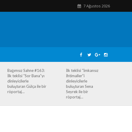
7 Ağustos 2026
Bağımsız Sahne #163:
İlk teklisi “İmkansız
İlk teklisi “Sor Bana”yı
İhtimaller”i
dinleyicilerle
dinleyicilerle
buluşturan Gülça ile bir
buluşturan Sena
röportaj…
Seyrek ile bir
röportaj…