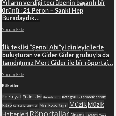
Yılların verdiği tecrübenin başarılı bir
ürünü : 21.Peron – Sanki Hep
Buradaydık…
Yorum Ekle
İlk teklisi “Şenol Abi”yi dinleyicilerle
buluşturan ve Gider Gider grubuyla da
tanıdığımız Mert Gider ile bir röportaj…
Yorum Ekle
Etiketler
Edebiyat
Etkinlikler
Kategori Bulamadıklarımız
Gururlarımız
Müzik
Müzik
Kitap
Mini-Röportajlar
Konser İzlenimleri
Röportajlar
Haberleri
Sinema
Tiyatro
Yeni