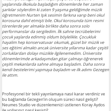
yaşlarında ilkokula başladığım dönemlerde her zaman
şarkılar söylerdim ki zaten 9 yaşıma geldiğimde müzik
öğretmenim Nurten Işık sesimin farkına varıp beni okul
korosuna dahil etmişti bile. Okul korosunda tüm resmi
törenlerde yer almakla birlikte daha sonra solo
performanslar da sergiledim. İlk sahne tecrübelerimi
çocuk yaşlarda edinmiş oldum böylelikle. Çocukluk
hayalim hep konservatuvar okumak, güzel bir müzik ve
ses eğitimi almaktı ancak üniversite yıllarıma kadar çeşitli
zorluklardan dolayı müzikle ilgilenemedim. Üniversite
dönemlerimde arkadaşımdan gitar çalmayı öğrenerek
çeşitli mekanlarda sahne almaya başladım. Daha sonra
kendi bestelerimi yapmaya başladım ve ilk adımı Gezegen
ile attım.
Profesyonel bir tekli yayınlamaya nasıl karar verdiniz ve
bu bağlamda Gezegen’in oluşum süreci nasıl gelişti?
Neumes Studio ve düzenlemenizi üstlenen Koray Aydos
ile yollarınız nasıl kesişti?