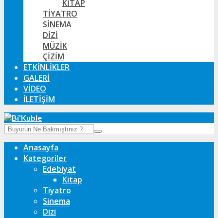
KITAP
TIYATRO
SINEMA
DIZI
MÜZIK
ÇIZIM
ETKINLIKLER
GALERI
VIDEO
İLETIŞIM
Anasayfa
Kategoriler
Edebiyat
Kitap
Tiyatro
Sinema
Dizi