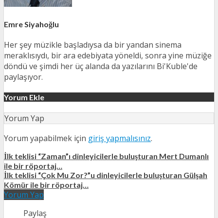
Emre Siyahoğlu
Her şey müzikle başladıysa da bir yandan sinema
meraklısıydı, bir ara edebiyata yöneldi, sonra yine müziğe
döndü ve şimdi her üç alanda da yazılarını Bi'Kuble'de
paylaşıyor.
Yorum Ekle
Yorum Yap
Yorum yapabilmek için
giriş yapmalısınız
.
İlk teklisi “Zaman”ı dinleyicilerle buluşturan Mert Dumanlı
ile bir röportaj…
İlk teklisi “Çok Mu Zor?”u dinleyicilerle buluşturan Gülşah
Kömür ile bir röportaj…
Yorum Yap
Paylaş