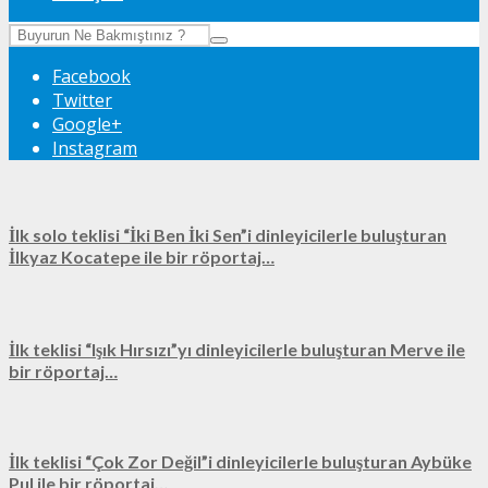
Facebook
Twitter
Google+
Instagram
İlk solo teklisi “İki Ben İki Sen”i dinleyicilerle buluşturan
İlkyaz Kocatepe ile bir röportaj…
İlk teklisi “Işık Hırsızı”yı dinleyicilerle buluşturan Merve ile
bir röportaj…
İlk teklisi “Çok Zor Değil”i dinleyicilerle buluşturan Aybüke
Pul ile bir röportaj…