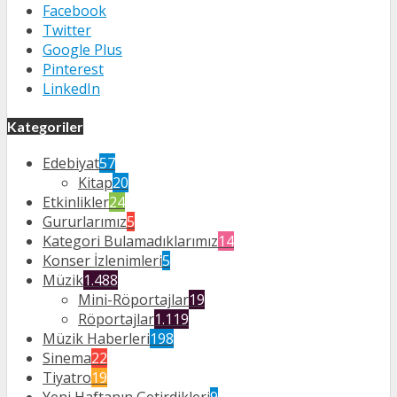
Facebook
Twitter
Google Plus
Pinterest
LinkedIn
Kategoriler
Edebiyat
57
Kitap
20
Etkinlikler
24
Gururlarımız
5
Kategori Bulamadıklarımız
14
Konser İzlenimleri
5
Müzik
1.488
Mini-Röportajlar
19
Röportajlar
1.119
Müzik Haberleri
198
Sinema
22
Tiyatro
19
Yeni Haftanın Getirdikleri
9