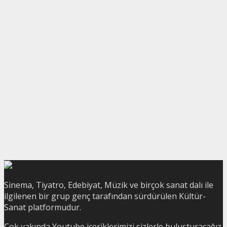
Sinema, Tiyatro, Edebiyat, Müzik ve birçok sanat dalı ile
ilgilenen bir grup genç tarafından sürdürülen Kültür-
Sanat platformudur.
Çok yakında Youtube içeriklerimizi sizlerle buluşturacağız.