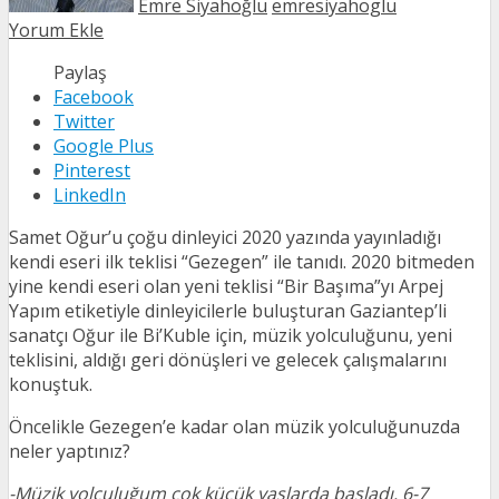
Emre Siyahoğlu
emresiyahoglu
Yorum Ekle
Paylaş
Facebook
Twitter
Google Plus
Pinterest
LinkedIn
Samet Oğur’u çoğu dinleyici 2020 yazında yayınladığı
kendi eseri ilk teklisi “Gezegen” ile tanıdı. 2020 bitmeden
yine kendi eseri olan yeni teklisi “Bir Başıma”yı Arpej
Yapım etiketiyle dinleyicilerle buluşturan Gaziantep’li
sanatçı Oğur ile Bi’Kuble için, müzik yolculuğunu, yeni
teklisini, aldığı geri dönüşleri ve gelecek çalışmalarını
konuştuk.
Öncelikle Gezegen’e kadar olan müzik yolculuğunuzda
neler yaptınız?
-Müzik yolculuğum çok küçük yaşlarda başladı. 6-7