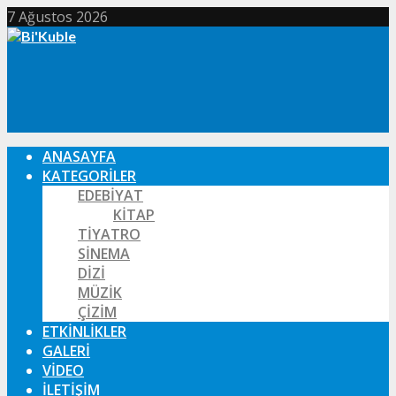
7 Ağustos 2026
ANASAYFA
KATEGORILER
EDEBIYAT
KITAP
TIYATRO
SINEMA
DIZI
MÜZIK
ÇIZIM
ETKINLIKLER
GALERI
VIDEO
İLETIŞIM