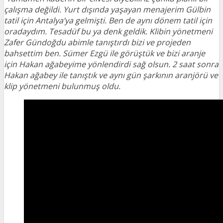
çalışma değildi. Yurt dışında yaşayan menajerim Gülbin
tatil için Antalya’ya gelmişti. Ben de aynı dönem tatil için
oradaydım. Tesadüf bu ya denk geldik. Klibin yönetmeni
Zafer Gündoğdu abimle tanıştırdı bizi ve projeden
bahsettim ben. Sümer Ezgü ile görüştük ve bizi aranje
için Hakan ağabeyime yönlendirdi sağ olsun. 2 saat sonra
Hakan ağabey ile tanıştık ve aynı gün şarkının aranjörü ve
klip yönetmeni bulunmuş oldu.