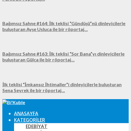
Bağımsız Sahne #164: İlk teklisi “Gündüşü”nü dinleyicilerle
buluşturan Ayşe Usluca ile bir röportaj…
Bağımsız Sahne #163: İlk teklisi “Sor Bana”yı dinleyicilerle
buluşturan Gülça ile bir röportaj…
İlk teklisi “İmkansız İhtimaller”i dinleyicilerle buluşturan
Sena Seyrek ile bir röportaj…
ANASAYFA
KATEGORILER
EDEBIYAT