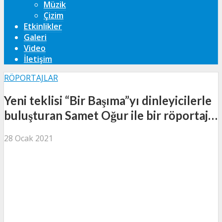
Müzik
Çizim
Etkinlikler
Galeri
Video
İletişim
RÖPORTAJLAR
Yeni teklisi “Bir Başıma”yı dinleyicilerle
buluşturan Samet Oğur ile bir röportaj…
28 Ocak 2021