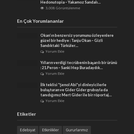
Hedonutopia – Yakamoz Sandalı…
3,008 Görüntülenme
En Çok Yorumlananlar
Okan’ın benzersiz yorumunu özleyenlere
güzel bir hediye : Tanju Okan – Gizli
Sandıktaki Türküler…
Yorum Ekle
Yılların verdiği tecrübenin başarılı bir ürünü
: 21.Peron – Sanki Hep Buradaydık…
Yorum Ekle
İlk teklisi “Şenol Abi”yi dinleyicilerle
buluşturan ve Gider Gider grubuyla da
tanıdığımız Mert Gider ile bir röportaj…
Yorum Ekle
Etiketler
Edebiyat
Etkinlikler
Gururlarımız