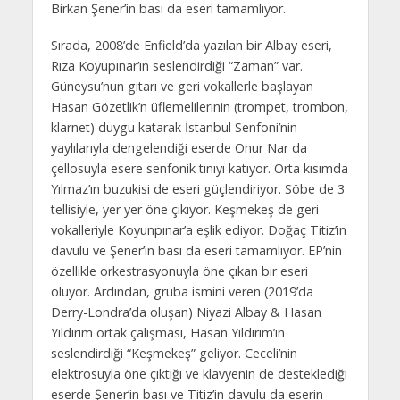
Birkan Şener’in bası da eseri tamamlıyor.
Sırada, 2008’de Enfield’da yazılan bir Albay eseri,
Rıza Koyupınar’ın seslendirdiği “Zaman” var.
Güneysu’nun gitarı ve geri vokallerle başlayan
Hasan Gözetlik’n üflemelilerinin (trompet, trombon,
klarnet) duygu katarak İstanbul Senfoni’nin
yaylılarıyla dengelendiği eserde Onur Nar da
çellosuyla esere senfonik tınıyı katıyor. Orta kısımda
Yılmaz’ın buzukisi de eseri güçlendiriyor. Söbe de 3
tellisiyle, yer yer öne çıkıyor. Keşmekeş de geri
vokalleriyle Koyunpınar’a eşlik ediyor. Doğaç Titiz’in
davulu ve Şener’in bası da eseri tamamlıyor. EP’nin
özellikle orkestrasyonuyla öne çıkan bir eseri
oluyor. Ardından, gruba ismini veren (2019’da
Derry-Londra’da oluşan) Niyazi Albay & Hasan
Yıldırım ortak çalışması, Hasan Yıldırım’ın
seslendirdiği “Keşmekeş” geliyor. Ceceli’nin
elektrosuyla öne çıktığı ve klavyenin de desteklediği
eserde Şener’in bası ve Titiz’in davulu da eserin