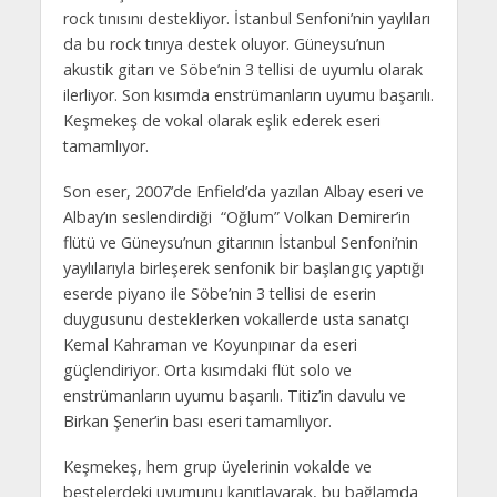
rock tınısını destekliyor. İstanbul Senfoni’nin yaylıları
da bu rock tınıya destek oluyor. Güneysu’nun
akustik gitarı ve Söbe’nin 3 tellisi de uyumlu olarak
ilerliyor. Son kısımda enstrümanların uyumu başarılı.
Keşmekeş de vokal olarak eşlik ederek eseri
tamamlıyor.
Son eser, 2007’de Enfield’da yazılan Albay eseri ve
Albay’ın seslendirdiği “Oğlum” Volkan Demirer’in
flütü ve Güneysu’nun gitarının İstanbul Senfoni’nin
yaylılarıyla birleşerek senfonik bir başlangıç yaptığı
eserde piyano ile Söbe’nin 3 tellisi de eserin
duygusunu desteklerken vokallerde usta sanatçı
Kemal Kahraman ve Koyunpınar da eseri
güçlendiriyor. Orta kısımdaki flüt solo ve
enstrümanların uyumu başarılı. Titiz’in davulu ve
Birkan Şener’in bası eseri tamamlıyor.
Keşmekeş, hem grup üyelerinin vokalde ve
bestelerdeki uyumunu kanıtlayarak, bu bağlamda