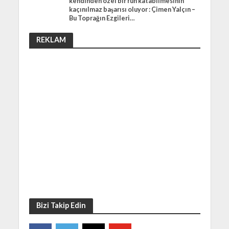
kendinden özel bir ruh katabilmesinin
kaçınılmaz başarısı oluyor : Çimen Yalçın –
Bu Toprağın Ezgileri…
REKLAM
Bizi Takip Edin