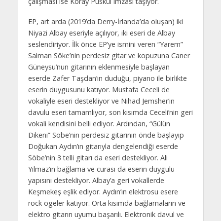
çalışması ise Koray Püskül imzası taşıyor.
EP, art arda (2019’da Derry-İrlanda’da oluşan) iki
Niyazi Albay eseriyle açılıyor, iki eseri de Albay
seslendiriyor. İlk önce EP’ye ismini veren “Yarem”
Salman Söke’nin perdesiz gitar ve kopuzuna Caner
Güneysu’nun gitarının eklenmesiyle başlayan
eserde Zafer Taşdan’ın duduğu, piyano ile birlikte
eserin duygusunu katıyor. Mustafa Ceceli de
vokaliyle eseri destekliyor ve Nihad Jemsher’ın
davulu eseri tamamlıyor, son kısımda Ceceli’nin geri
vokali kendisini belli ediyor. Ardından, “Gülün
Dikeni” Söbe’nin perdesiz gitarının önde başlayıp
Doğukan Aydın’ın gitarıyla dengelendiği eserde
Söbe’nin 3 telli gitarı da eseri destekliyor. Ali
Yılmaz’ın bağlama ve curası da eserin duygulu
yapısını destekliyor. Albay’a geri vokallerde
Keşmekeş eşlik ediyor. Aydın’ın elektrosu esere
rock ögeler katıyor. Orta kısımda bağlamaların ve
elektro gitarın uyumu başarılı. Elektronik davul ve