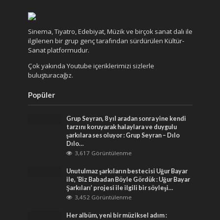
Sinema, Tiyatro, Edebiyat, Müzik ve birçok sanat dalı ile
ilgilenen bir grup genç tarafından sürdürülen Kültür-
Sanat platformudur.
Çok yakında Youtube içeriklerimizi sizlerle
buluşturacağız.
Popüler
Grup Seyran, 8 yıl aradan sonra yine kendi
tarzını koruyarak halaylara ve duygulu
şarkılara ses oluyor : Grup Seyran – Dılo
Dılo…
3,617 Görüntülenme
Unutulmaz şarkıların bestecisi Uğur Bayar
ile, ‘Biz Babadan Böyle Gördük : Uğur Bayar
Şarkıları’ projesi ile ilgili bir söyleşi…
3,452 Görüntülenme
Her albüm, yeni bir müziksel adım :