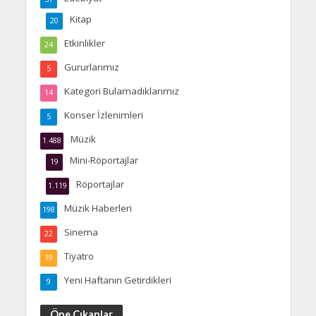
Kitap
20
Etkinlikler
24
Gururlarımız
5
Kategori Bulamadıklarımız
14
Konser İzlenimleri
5
Müzik
1.488
Mini-Röportajlar
19
Röportajlar
1.119
Müzik Haberleri
198
Sinema
22
Tiyatro
19
Yeni Haftanın Getirdikleri
9
Öne Çıkanlar