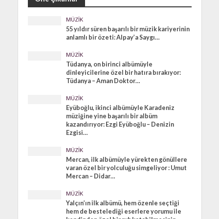
MÜZIK
55 yıldır süren başarılı bir müzik kariyerinin
anlamlı bir özeti: Alpay’a Saygı…
MÜZIK
Tüdanya, on birinci albümüyle
dinleyicilerine özel bir hatıra bırakıyor:
Tüdanya – Aman Doktor…
MÜZIK
Eyüboğlu, ikinci albümüyle Karadeniz
müziğine yine başarılı bir albüm
kazandırıyor: Ezgi Eyüboğlu – Denizin
Ezgisi…
MÜZIK
Mercan, ilk albümüyle yürekten gönüllere
varan özel bir yolculuğu simgeliyor : Umut
Mercan – Didar…
MÜZIK
Yalçın’ın ilk albümü, hem özenle seçtiği
hem de bestelediği eserlere yorumu ile