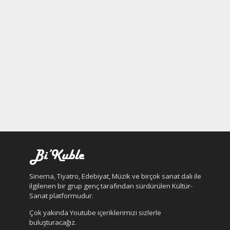
Sinema, Tiyatro, Edebiyat, Müzik ve birçok sanat dalı ile
ilgilenen bir grup genç tarafından sürdürülen Kültür-
Sanat platformudur.
Çok yakında Youtube içeriklerimizi sizlerle
buluşturacağız.