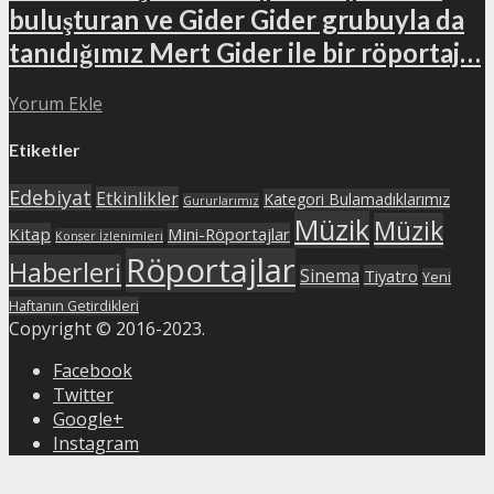
buluşturan ve Gider Gider grubuyla da
tanıdığımız Mert Gider ile bir röportaj…
Yorum Ekle
Etiketler
Edebiyat
Etkinlikler
Kategori Bulamadıklarımız
Gururlarımız
Müzik
Müzik
Kitap
Mini-Röportajlar
Konser İzlenimleri
Röportajlar
Haberleri
Sinema
Tiyatro
Yeni
Haftanın Getirdikleri
Copyright © 2016-2023.
Facebook
Twitter
Google+
Instagram