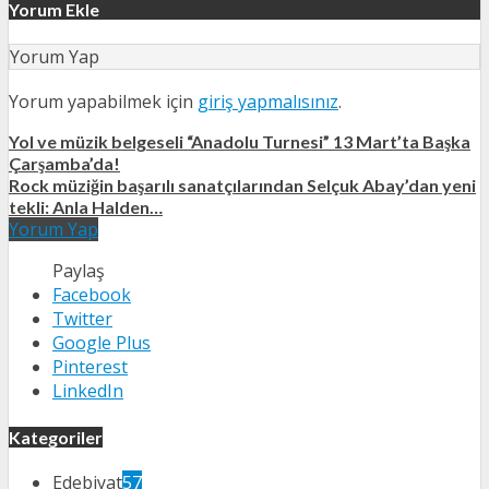
Yorum Ekle
Yorum Yap
Yorum yapabilmek için
giriş yapmalısınız
.
Yol ve müzik belgeseli “Anadolu Turnesi” 13 Mart’ta Başka
Çarşamba’da!
Rock müziğin başarılı sanatçılarından Selçuk Abay’dan yeni
tekli: Anla Halden…
Yorum Yap
Paylaş
Facebook
Twitter
Google Plus
Pinterest
LinkedIn
Kategoriler
Edebiyat
57