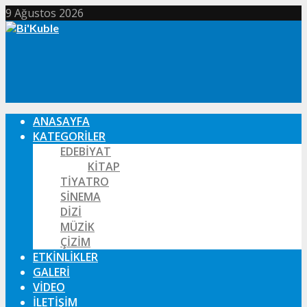
9 Ağustos 2026
ANASAYFA
KATEGORILER
EDEBIYAT
KITAP
TIYATRO
SINEMA
DIZI
MÜZIK
ÇIZIM
ETKINLIKLER
GALERI
VIDEO
İLETIŞIM