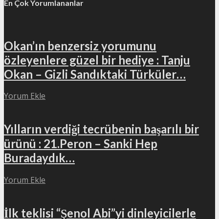
En Çok Yorumlananlar
Okan’ın benzersiz yorumunu
özleyenlere güzel bir hediye : Tanju
Okan – Gizli Sandıktaki Türküler…
Yorum Ekle
Yılların verdiği tecrübenin başarılı bir
ürünü : 21.Peron – Sanki Hep
Buradaydık…
Yorum Ekle
İlk teklisi “Şenol Abi”yi dinleyicilerle