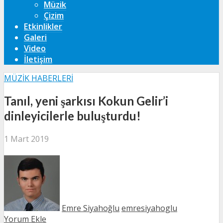
Müzik
Çizim
Etkinlikler
Galeri
Video
İletişim
MÜZIK HABERLERI
Tanıl, yeni şarkısı Kokun Gelir’i
dinleyicilerle buluşturdu!
1 Mart 2019
Emre Siyahoğlu
emresiyahoglu
Yorum Ekle