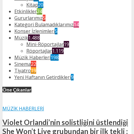
Kitap
20
Etkinlikler
24
Gururlarımız
5
Kategori Bulamadıklarımız
14
Konser İzlenimleri
5
Müzik
1.488
Mini-Röportajlar
19
Röportajlar
1.119
Müzik Haberleri
198
Sinema
22
Tiyatro
19
Yeni Haftanın Getirdikleri
9
Öne Çıkanlar
MÜZIK HABERLERI
Violet Orlandi’nin solistliğini üstlendiği
She Won’t Live grubundan bir ilk tekli :