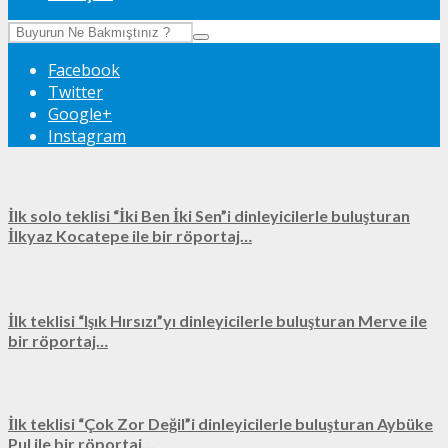
Facebook
Twitter
Google+
Instagram
İlk solo teklisi “İki Ben İki Sen”i dinleyicilerle buluşturan
İlkyaz Kocatepe ile bir röportaj…
İlk teklisi “Işık Hırsızı”yı dinleyicilerle buluşturan Merve ile
bir röportaj…
İlk teklisi “Çok Zor Değil”i dinleyicilerle buluşturan Aybüke
Pul ile bir röportaj…