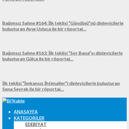
Bağımsız Sahne #164: İlk teklisi “Gündüşü”nü dinleyicilerle
buluşturan Ayşe Usluca ile bir röportaj…
Bağımsız Sahne #163: İlk teklisi “Sor Bana”yı dinleyicilerle
buluşturan Gülça ile bir röportaj…
İlk teklisi “İmkansız İhtimaller”i dinleyicilerle buluşturan
Sena Seyrek ile bir röportaj…
ANASAYFA
KATEGORILER
EDEBIYAT