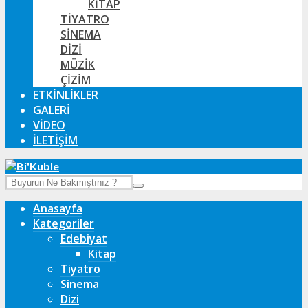
KITAP
TIYATRO
SINEMA
DIZI
MÜZIK
ÇIZIM
ETKINLIKLER
GALERI
VIDEO
İLETIŞIM
Anasayfa
Kategoriler
Edebiyat
Kitap
Tiyatro
Sinema
Dizi