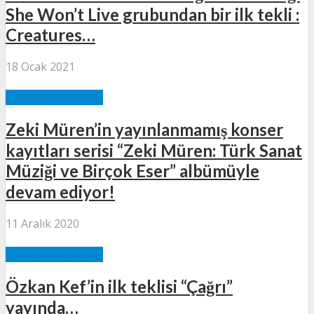
She Won’t Live grubundan bir ilk tekli :
Creatures…
18 Ocak 2021
MÜZIK HABERLERI
Zeki Müren’in yayınlanmamış konser
kayıtları serisi “Zeki Müren: Türk Sanat
Müziği ve Birçok Eser” albümüyle
devam ediyor!
11 Aralık 2020
MÜZIK HABERLERI
Özkan Kef’in ilk teklisi “Çağrı”
yayında…