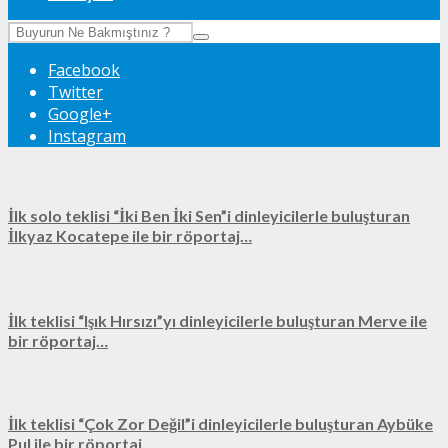
Facebook
Twitter
Google+
Instagram
İlk solo teklisi “İki Ben İki Sen”i dinleyicilerle buluşturan
İlkyaz Kocatepe ile bir röportaj…
İlk teklisi “Işık Hırsızı”yı dinleyicilerle buluşturan Merve ile
bir röportaj…
İlk teklisi “Çok Zor Değil”i dinleyicilerle buluşturan Aybüke
Pul ile bir röportaj…