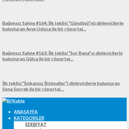
Bağımsız Sahne #164: İlk teklisi “Gündüşü”nü dinleyicilerle
buluşturan Ayşe Usluca ile bir röportaj…
Bağımsız Sahne #163: İlk teklisi “Sor Bana”yı dinleyicilerle
buluşturan Gülça ile bir röportaj…
İlk teklisi “İmkansız İhtimaller”i dinleyicilerle buluşturan
Sena Seyrek ile bir röportaj…
ANASAYFA
KATEGORILER
EDEBIYAT