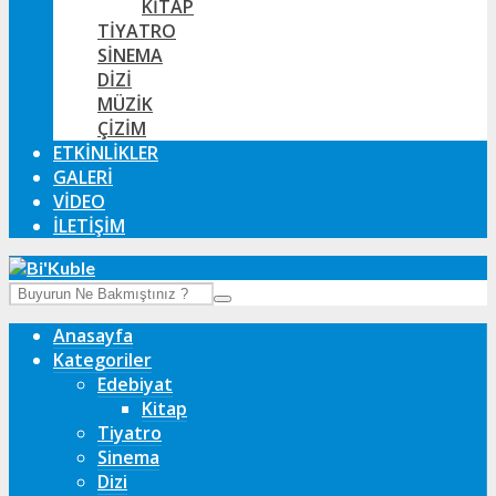
KITAP
TIYATRO
SINEMA
DIZI
MÜZIK
ÇIZIM
ETKINLIKLER
GALERI
VIDEO
İLETIŞIM
Anasayfa
Kategoriler
Edebiyat
Kitap
Tiyatro
Sinema
Dizi