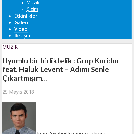
Müzik
Çizim
Etkinlikler
Galeri
Video
İletişim
MÜZIK
Uyumlu bir birliktelik : Grup Koridor
feat. Haluk Levent – Adımı Senle
Çıkartmışım…
25 Mayıs 2018
Emre Siyahoğlu
emresiyahoglu