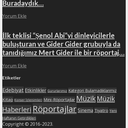
Buradaydık…
Yorum Ekle
İlk teklisi “Şenol Abi”yi dinleyicilerle
buluşturan ve Gider Gider grubuyla da
tanıdığımız Mert Gider ile bir röportaj…
Yorum Ekle
Etiketler
Edebiyat
Etkinlikler
Kategori Bulamadıklarımız
Gururlarımız
Müzik
Müzik
Kitap
Mini-Röportajlar
Konser İzlenimleri
Röportajlar
Haberleri
Sinema
Tiyatro
Yeni
Haftanın Getirdikleri
Copyright © 2016-2023.