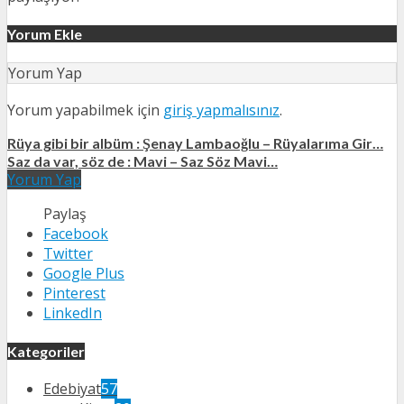
Yorum Ekle
Yorum Yap
Yorum yapabilmek için
giriş yapmalısınız
.
Rüya gibi bir albüm : Şenay Lambaoğlu – Rüyalarıma Gir…
Saz da var, söz de : Mavi – Saz Söz Mavi…
Yorum Yap
Paylaş
Facebook
Twitter
Google Plus
Pinterest
LinkedIn
Kategoriler
Edebiyat
57