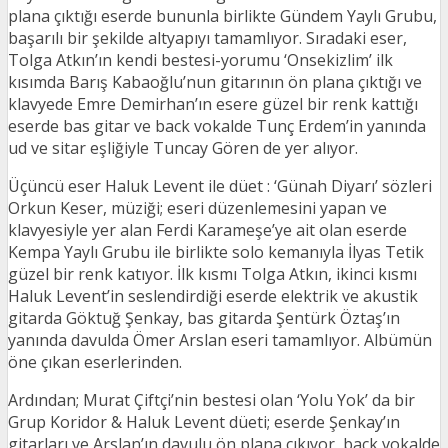
plana çıktığı eserde bununla birlikte Gündem Yaylı Grubu,
başarılı bir şekilde altyapıyı tamamlıyor. Sıradaki eser,
Tolga Atkın’ın kendi bestesi-yorumu ‘Onsekizlim’ ilk
kısımda Barış Kabaoğlu’nun gitarının ön plana çıktığı ve
klavyede Emre Demirhan’ın esere güzel bir renk kattığı
eserde bas gitar ve back vokalde Tunç Erdem’in yanında
ud ve sitar eşliğiyle Tuncay Gören de yer alıyor.
Üçüncü eser Haluk Levent ile düet : ‘Günah Diyarı’ sözleri
Orkun Keser, müziği; eseri düzenlemesini yapan ve
klavyesiyle yer alan Ferdi Karameşe’ye ait olan eserde
Kempa Yaylı Grubu ile birlikte solo kemanıyla İlyas Tetik
güzel bir renk katıyor. İlk kısmı Tolga Atkın, ikinci kısmı
Haluk Levent’in seslendirdiği eserde elektrik ve akustik
gitarda Göktuğ Şenkay, bas gitarda Şentürk Öztaş’ın
yanında davulda Ömer Arslan eseri tamamlıyor. Albümün
öne çıkan eserlerinden.
Ardından; Murat Çiftçi’nin bestesi olan ‘Yolu Yok’ da bir
Grup Koridor & Haluk Levent düeti; eserde Şenkay’ın
gitarları ve Arslan’ın davulu ön plana çıkıyor, back vokalde