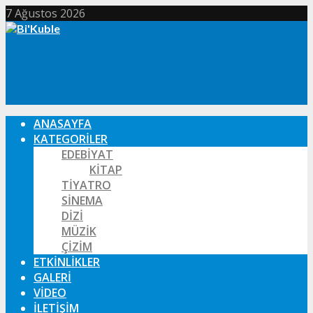
7 Ağustos 2026
ANASAYFA
KATEGORILER
EDEBIYAT
KITAP
TIYATRO
SINEMA
DIZI
MÜZIK
ÇIZIM
ETKINLIKLER
GALERI
VIDEO
İLETIŞIM