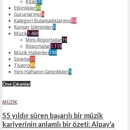
Kitap
20
Etkinlikler
24
Gururlarımız
5
Kategori Bulamadıklarımız
14
Konser İzlenimleri
5
Müzik
1.488
Mini-Röportajlar
19
Röportajlar
1.119
Müzik Haberleri
198
Sinema
22
Tiyatro
19
Yeni Haftanın Getirdikleri
9
Öne Çıkanlar
MÜZIK
55 yıldır süren başarılı bir müzik
kariyerinin anlamlı bir özeti: Alpay’a