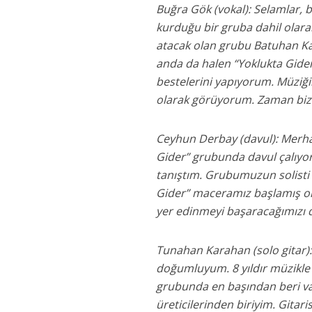
Buğra Gök (vokal): Selamlar,
kurduğu bir gruba dahil olara
atacak olan grubu Batuhan K
anda da halen “Yoklukta Gider”i
bestelerini yapıyorum. Müziğ
olarak görüyorum. Zaman bizi 
Ceyhun Derbay (davul): Merh
Gider” grubunda davul çalıyoru
tanıştım. Grubumuzun solisti
Gider” maceramız başlamış ol
yer edinmeyi başaracağımızı
Tunahan Karahan (solo gitar)
doğumluyum. 8 yıldır müzikle 
grubunda en başından beri v
üreticilerinden biriyim. Gitari