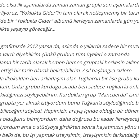
le de olsa ilk aşamalarda zaman zaman grupla son aşamalarda
liyoruz. “Yoklukta Gider”in tam olarak netleşmemiş bir tarzı
ide bir “Yoklukta Gider” albümü ilerleyen zamanlarda gün y
likte yaşayıp göreceğiz…
rafimizde 2012 yazsa da, aslında o yıllarda sadece bir müzik
a vardı diyebilirim çünkü grubun tüm üyeleri o zamanda
alama bir tarih olarak hemen hemen gruptaki herkesin aklın
iği bir tarih olarak belirtebilirim. Asıl başlangıcı sizlere
nda ilkokuldan beri arkadaşım olan Tuğkan’ın bir lise grubu 
rdum. Onlar grubu kurduğu sırada ben sadece Tuğkan’la onla
kıldığımızı söyleyebilirim. Kurdukları grup “Mancuerda” ism
o grupta yer almak istiyordum bunu Tuğkan’a söylediğimde b
abileceğimi söyledi. Hepimizin arayış içinde olduğu bir döne
ış olduğunu bilmiyordum, daha doğrusu bu kadar ilerleyeceğ
tiyordum ama o stüdyoya girdikten sonra hayatımızın yönü
ı belki de, bu işi yapmak isteyişimin, isteyişimizin farkındalığı