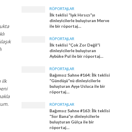
RÖPORTAJLAR
İlk teklisi “Işık Hırsızı”yı
dinleyicilerle buluşturan Merve
lukta
ile bir röportaj…
lı
RÖPORTAJLAR
laşık
İlk teklisi “Çok Zor Değil”i
ı
dinleyicilerle buluşturan
Aybüke Pul ile bir röportaj…
RÖPORTAJLAR
Bağımsız Sahne #164: İlk teklisi
ilk
“Gündüşü”nü dinleyicilerle
buluşturan Ayşe Usluca ile bir
beni
röportaj…
makla
rum.
RÖPORTAJLAR
Bağımsız Sahne #163: İlk teklisi
“Sor Bana”yı dinleyicilerle
buluşturan Gülça ile bir
röportaj…