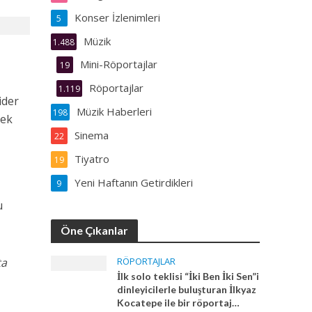
Konser İzlenimleri
5
Müzik
1.488
Mini-Röportajlar
19
Röportajlar
1.119
ider
Müzik Haberleri
198
cek
Sinema
22
Tiyatro
19
Yeni Haftanın Getirdikleri
9
u
Öne Çıkanlar
ta
RÖPORTAJLAR
İlk solo teklisi “İki Ben İki Sen”i
dinleyicilerle buluşturan İlkyaz
Kocatepe ile bir röportaj…