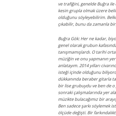
ve trafiğini, genelde Buğra i
kesin grupla olmak üzere belir
olduğunu söyleyebilirim. Belk
çıkabilir, bunu da zamanla bir
Buğra Gök: Her ne kadar, biyog
genel olarak grubun kafasınd
tanışmamışlardı. O tarihi ort
müziğin ve onu yapmanın yer ett
anlatayım. 2014 yılları civarı
isteği içinde olduğunu biliyo
dükkanında beraber gitarla ta
bir lise grubuydu ve ben de 
sonraki çalışmalarında yer al
müzikte bulacağımız bir aray
Ben sadece şarkı söylemek is
ölçüde değişti. Bir farkındalıkt