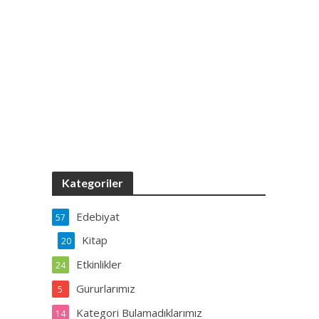
Kategoriler
Edebiyat
57
Kitap
20
Etkinlikler
24
Gururlarımız
5
Kategori Bulamadıklarımız
14