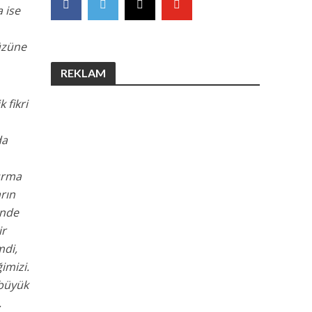
 ise
üzüne
REKLAM
 fikri
da
kurma
rın
inde
ir
mdi,
imizi.
 büyük
.