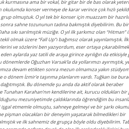
 kurmasına ama bir vokal, bir gitar bir de bas olarak yeterl
m okulumda konser vermeye de karar verince çok hızlı şekil
 grup olmuştuk. O yıl tek bir konser için muazzam bir hazırlı
n sonra sahne tozununun tadına bakmıştık diyebilirim. Bu bir
aha sıkı sarılmıştık müziğe. O yıl ilk şarkımız olan “Hitman” i
 tekli olmak üzere “Fall Up”ı bağımsız olarak yayınlamıştık. İlk
stelerini ve sözlerini ben yazıyordum, eser ortaya çıkarabilme
n aylarda yaz tatili de araya girince ayrılığın da etkisiyle
u dönemlerde Oğuzhan Varsak’la da yollarımızı ayırmıştık, y
larımıza devam ettikten sonra mezun olmamıza yakın stüdyo
de o dönem İzmir’e taşınma planlarım vardı. Tuğkan ise bur
ağıtmıştık. Bu dönemde şu anda da aktif olarak beraber
 Tunahan Karahan’nın kendilerine ait, kurucu oldukları bir
 olduğunu mezuniyetimde çaldıklarında öğrendiğim bu insanl
 işgal etmemle olmuştu, sahneye gelmeyi ve bir şarkı okuma
rine pişman olacakları bir deneyim yaşatarak bilmedikleri bir
lmıştık ve ilk sahnemiz de grupça böyle oldu diyebilirim. Tab