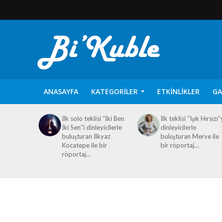
ANASAYFA
KATEGORILER
ETKINLIKLER
GA
İlk solo teklisi “İki Ben
İlk teklisi “Işık Hırsızı”
İki Sen”i dinleyicilerle
dinleyicilerle
buluşturan İlkyaz
buluşturan Merve ile
Kocatepe ile bir
bir röportaj…
röportaj…