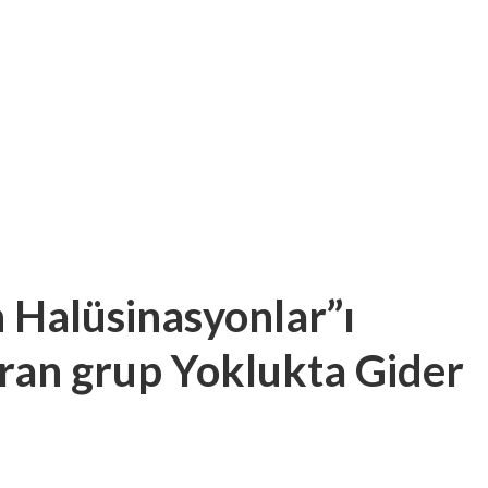
n Halüsinasyonlar”ı
uran grup Yoklukta Gider