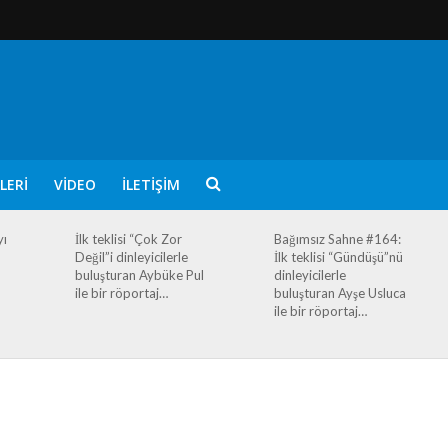
LERI
VIDEO
İLETIŞIM
yı
İlk teklisi “Çok Zor
Bağımsız Sahne #164:
Değil”i dinleyicilerle
İlk teklisi “Gündüşü”nü
buluşturan Aybüke Pul
dinleyicilerle
ile bir röportaj…
buluşturan Ayşe Usluca
ile bir röportaj…