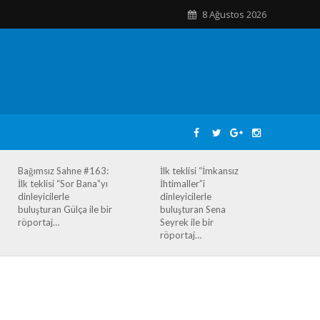
8 Ağustos 2026
Bağımsız Sahne #163:
İlk teklisi “İmkansız
İlk teklisi “Sor Bana”yı
İhtimaller”i
dinleyicilerle
dinleyicilerle
buluşturan Gülça ile bir
buluşturan Sena
röportaj…
Seyrek ile bir
röportaj…