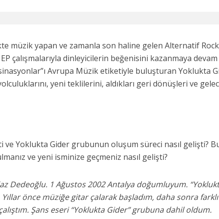
ikte müzik yapan ve zamanla son haline gelen Alternatif Rock
 EP çalışmalarıyla dinleyicilerin beğenisini kazanmaya devam
sinasyonlar”ı Avrupa Müzik etiketiyle buluşturan Yoklukta G
olculuklarını, yeni teklilerini, aldıkları geri dönüşleri ve gele
işti ve Yoklukta Gider grubunun oluşum süreci nasıl gelişti? B
manız ve yeni isminize geçmeniz nasıl gelişti?
Alaz Dedeoğlu. 1 Ağustos 2002 Antalya doğumluyum. “Yokluk
 Yıllar önce müziğe gitar çalarak başladım, daha sonra farklı
lıştım. Şans eseri “Yoklukta Gider” grubuna dahil oldum.