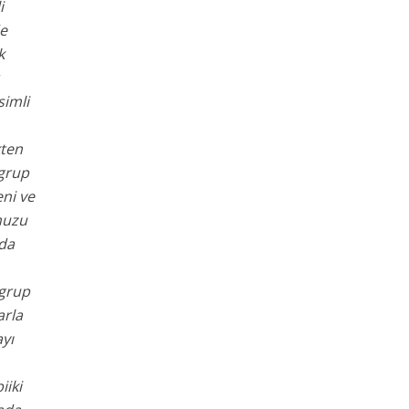
i
de
k
simli
kten
 grup
eni ve
muzu
ada
 grup
arla
yı
iiki