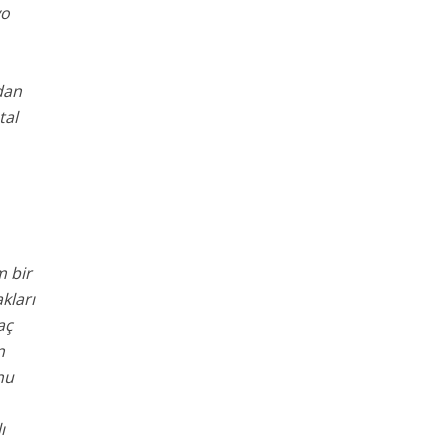
yo
dan
tal
 bir
kları
aç
n
nu
ı