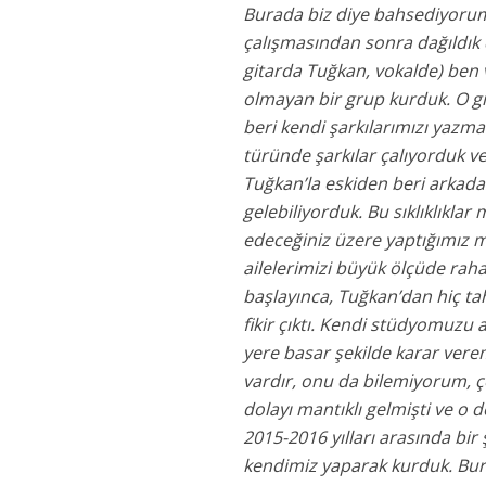
Burada biz diye bahsediyorum
çalışmasından sonra dağıldık d
gitarda Tuğkan, vokalde) ben
olmayan bir grup kurduk. O gr
beri kendi şarkılarımızı yazm
türünde şarkılar çalıyorduk ve
Tuğkan’la eskiden beri arkada
gelebiliyorduk. Bu sıklıklıkla
edeceğiniz üzere yaptığımız m
ailelerimizi büyük ölçüde raha
başlayınca, Tuğkan’dan hiç t
fikir çıktı. Kendi stüdyomuzu a
yere basar şekilde karar verem
vardır, onu da bilemiyorum,
dolayı mantıklı gelmişti ve o
2015-2016 yılları arasında bir ş
kendimiz yaparak kurduk. Bura