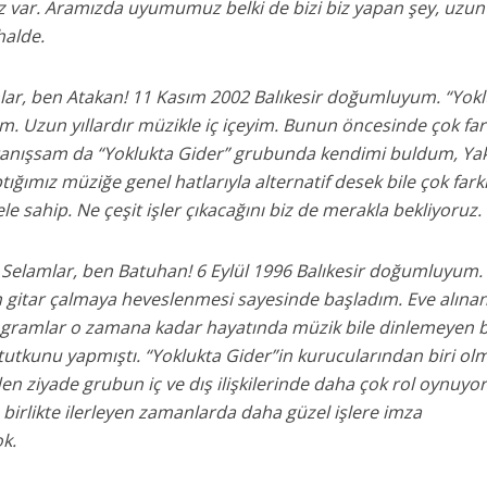
rz var. Aramızda uyumumuz belki de bizi biz yapan şey, uzun
alde.
amlar, ben Atakan! 11 Kasım 2002 Balıkesir doğumluyum. “Yok
. Uzun yıllardır müzikle iç içeyim. Bunun öncesinde çok fark
a tanışsam da “Yoklukta Gider” grubunda kendimi buldum, Yak
tığımız müziğe genel hatlarıyla alternatif desek bile çok farkl
le sahip. Ne çeşit işler çıkacağını biz de merakla bekliyoruz.
 Selamlar, ben Batuhan! 6 Eylül 1996 Balıkesir doğumluyum.
gitar çalmaya heveslenmesi sayesinde başladım. Eve alınan 
programlar o zamana kadar hayatında müzik bile dinlemeyen 
tutkunu yapmıştı. “Yoklukta Gider”in kurucularından biri ol
n ziyade grubun iç ve dış ilişkilerinde daha çok rol oynuyo
birlikte ilerleyen zamanlarda daha güzel işlere imza
k.