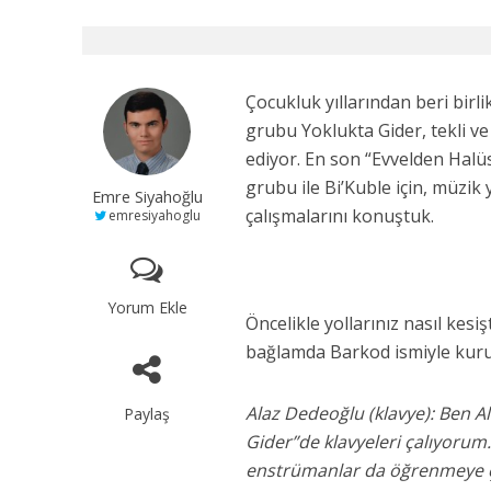
Çocukluk yıllarından beri birl
grubu Yoklukta Gider, tekli ve
ediyor. En son “Evvelden Halü
grubu ile Bi’Kuble için, müzik y
Emre Siyahoğlu
çalışmalarını konuştuk.
emresiyahoglu
Yorum Ekle
Öncelikle yollarınız nasıl kes
bağlamda Barkod ismiyle kurul
Alaz Dedeoğlu (klavye): Ben 
Paylaş
Gider”de klavyeleri çalıyorum.
enstrümanlar da öğrenmeye ça