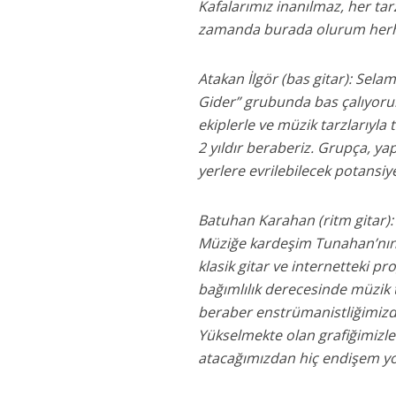
Kafalarımız inanılmaz, her ta
zamanda burada olurum herh
Atakan İlgör (bas gitar): Sel
Gider” grubunda bas çalıyorum
ekiplerle ve müzik tarzlarıyl
2 yıldır beraberiz. Grupça, yap
yerlere evrilebilecek potansiye
Batuhan Karahan (ritm gitar):
Müziğe kardeşim Tunahan’nın 
klasik gitar ve internetteki 
bağımlılık derecesinde müzik 
beraber enstrümanistliğimizde
Yükselmekte olan grafiğimizle 
atacağımızdan hiç endişem yo