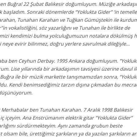
 ben Buğra! 22 Şubat Balıkesir doğumluyum. Müziğe arkadaş
k başladım. Sonraki dönemlerde “Yoklukta Gider” ‘in temelle
arahan, Tunahan Karahan ve Tuğkan Gümüştekin ile kurdum
n vokalistliğini, söz yazarlığını ve Tunahan ile birlikte de
imizi kendimizi bulma yolculuğumuzun notalara dökülmüş h
neye evirir bilinmez, doğru yerlere savrulmak dileğiyle…
aba ben Ceyhun Derbay. 1995 Ankara doğumluyum. ”Yokluk
m. Lise yıllarında bir arkadaşımın tavsiyesi üzerine davul il
 Buğra ile bir müzik markette tanışmamızdan sonra, “Yokluk
du. Kendi benimsediğimiz tarzın dışına çıkmadan bu mecra
 düşünüyorum.
: Merhabalar ben Tunahan Karahan. 7 Aralık 1998 Balıkesir
iç içeyim. Ana Enstrümanım elektrik gitar “Yoklukta Gider”
arlığımı sürdürmekteyim. Aynı zamanda grubun beste
st olsam bile, ürettiğimiz şarkıların ya da yazılan şarkıların a