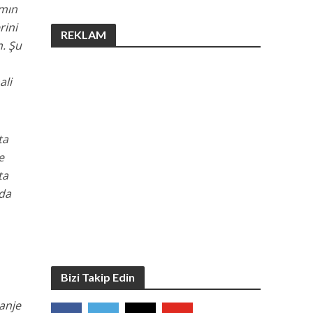
ımın
rini
REKLAM
. Şu
ali
ta
e
ta
da
Bizi Takip Edin
ranje