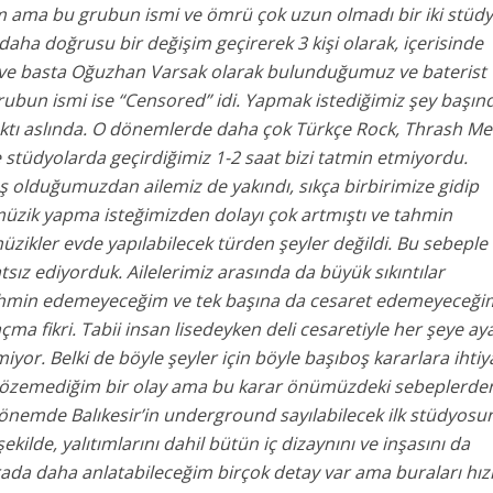
 ama bu grubun ismi ve ömrü çok uzun olmadı bir iki stüd
aha doğrusu bir değişim geçirerek 3 kişi olarak, içerisinde
 ve basta Oğuzhan Varsak olarak bulunduğumuz ve baterist
ubun ismi ise “Censored” idi. Yapmak istediğimiz şey başın
aktı aslında. O dönemlerde daha çok Türkçe Rock, Thrash Me
 stüdyolarda geçirdiğimiz 1-2 saat bizi tatmin etmiyordu.
ş olduğumuzdan ailemiz de yakındı, sıkça birbirimize gidip
r müzik yapma isteğimizden dolayı çok artmıştı ve tahmin
üzikler evde yapılabilecek türden şeyler değildi. Bu sebeple
tsız ediyorduk. Ailelerimiz arasında da büyük sıkıntılar
ahmin edemeyeceğim ve tek başına da cesaret edemeyeceğim
çma fikri. Tabii insan lisedeyken deli cesaretiyle her şeye aya
iyor. Belki de böyle şeyler için böyle başıboş kararlara ihtiy
 çözemediğim bir olay ama bu karar önümüzdeki sebeplerde
 dönemde Balıkesir’in underground sayılabilecek ilk stüdyosu
ekilde, yalıtımlarını dahil bütün iç dizaynını ve inşasını da
da daha anlatabileceğim birçok detay var ama buraları hızl