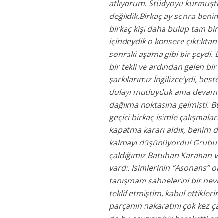
atlıyorum. Stüdyoyu kurmuştuk
değildik.Birkaç ay sonra beni
birkaç kişi daha bulup tam bir
içindeydik o konsere çıktıkta
sonraki aşama gibi bir şeydi. D
bir tekli ve ardından gelen bir
şarkılarımız İngilizce’ydi, be
dolayı mutluyduk ama devam ede
dağılma noktasına gelmişti. B
geçici birkaç isimle çalışma
kapatma kararı aldık, benim 
kalmayı düşünüyordu! Grubu d
çaldığımız Batuhan Karahan ve
vardı. İsimlerinin “Asonans”
tanışmam sahnelerini bir nevi
teklif etmiştim, kabul ettikle
parçanın nakaratını çok kez ça