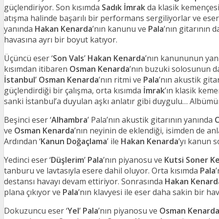
güçlendiriyor. Son kısımda
Sadık İmrak
da klasik kemençesi
atışma halinde başarılı bir performans sergiliyorlar ve eser,
yanında
Hakan Kenarda
’nın kanunu ve
Pala
’nın gitarının 
havasına ayrı bir boyut katıyor.
Üçüncü eser ‘
Son Vals
’
Hakan Kenarda
’nın kanununun ya
kısımdan itibaren
Osman Kenarda
’nın buzuki solosunun da 
İstanbul
’
Osman Kenarda
’nın ritmi ve
Pala
’nın akustik gita
güçlendirdiği bir çalışma, orta kısımda
İmrak
’ın klasik keme
sanki İstanbul’a duyulan aşkı anlatır gibi duygulu… Albümün
Beşinci eser ‘
Alhambra
’ Pala’nın akustik gitarının yanında
C
ve
Osman Kenarda
’nın neyinin de eklendiği, isimden de an
Ardından ‘
Kanun Doğaçlama
’ ile
Hakan Kenarda
’yı kanun s
Yedinci eser ‘
Düşlerim
’
Pala
’nın piyanosu ve
Kutsi Soner K
tanburu ve lavtasıyla esere dahil oluyor. Orta kısımda
Pala
destansı havayı devam ettiriyor. Sonrasında
Hakan Kenard
plana çıkıyor ve
Pala
’nın klavyesi ile eser daha sakin bir h
Dokuzuncu eser ‘
Yel
’
Pala
’nın piyanosu ve
Osman Kenard