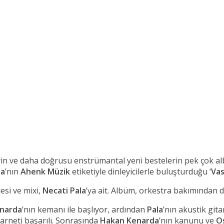
in ve daha doğrusu enstrümantal yeni bestelerin pek çok albü
da
’nın
Ahenk Müzik
etiketiyle dinleyicilerle buluşturduğu ‘
Vas
esi ve mixi,
Necati Pala
’ya ait. Albüm, orkestra bakımından d
enarda
’nın kemanı ile başlıyor, ardından
Pala
’nın akustik gi
larneti başarılı. Sonrasında
Hakan
Kenarda
’nın kanunu ve
O