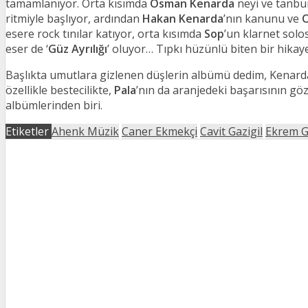
tamamlanıyor. Orta kısımda
Osman Kenarda
neyi ve tanbur
ritmiyle başlıyor, ardından
Hakan Kenarda
’nın kanunu ve
esere rock tınılar katıyor, orta kısımda
Sop
’un klarnet solo
eser de ‘
Güz Ayrılığı
’ oluyor… Tıpkı hüzünlü biten bir hikaye
Başlıkta umutlara gizlenen düşlerin albümü dedim, Kenard
özellikle bestecilikte,
Pala
’nın da aranjedeki başarısının göz
albümlerinden biri.
Etiketler
Ahenk Müzik
Caner Ekmekçi
Cavit Gazigil
Ekrem G