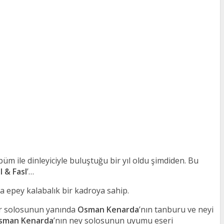
m ile dinleyiciyle buluştuğu bir yıl oldu şimdiden. Bu
l & Fasl
’…
a epey kalabalık bir kadroya sahip.
tar solosunun yanında
Osman Kenarda
’nın tanburu ve neyi
sman Kenarda
’nın ney solosunun uyumu eseri