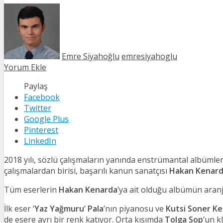
Emre Siyahoğlu
emresiyahoglu
Yorum Ekle
Paylaş
Facebook
Twitter
Google Plus
Pinterest
LinkedIn
2018 yılı, sözlü çalışmaların yanında enstrümantal albümler
çalışmalardan birisi, başarılı kanun sanatçısı
Hakan Kenar
Tüm eserlerin
Hakan Kenarda
’ya ait olduğu albümün aranj
İlk eser ‘
Yaz Yağmuru
’
Pala
’nın piyanosu ve
Kutsi Soner K
de esere ayrı bir renk katıyor. Orta kısımda
Tolga Sop
’un k