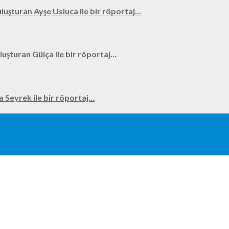
uluşturan Ayşe Usluca ile bir röportaj…
uluşturan Gülça ile bir röportaj…
na Seyrek ile bir röportaj…