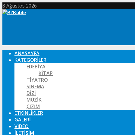
8 Ağustos 2026
ANASAYFA
KATEGORILER
EDEBIYAT
KITAP
TIYATRO
SINEMA
DIZI
MÜZIK
ÇIZIM
ETKINLIKLER
GALERI
VIDEO
İLETIŞIM