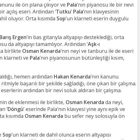
kanunu ile ön plana çıkıyor ve
Pala
’nın piyanosu ile bir nevi
r açılış eseri. Ardından ‘
Tutku
’
Pala’
nın klavyesinin
ahil oluyor. Orta kısımda
Sop
’un klarneti eserin duygulu
Barış Ergen
’in bas gitarıyla altyapıyı desteklediği, orta
osu da altyapıyı tamamlıyor. Ardından ‘
Aşk-ı
a birlikte
Osman Kenarda
’nın neyi ve tanburu ile de eseri
n klarneti ve
Pala
’nın piyanosunun bütünleştiği kısım,
r aldığı, hemen ardından
Hakan Kenarda
’nın kanunu
n ritmiyle başarılı bir şekilde sağladığı, öne çıkan bir çalışma.
eserlerin ardından bir nevi soluk aldıran bir çalışma.
nin de eklenmesi ile birlikte,
Osman Kenarda
da neyi,
an ‘
Döngü
’ eserinde Pala’nın klavyesi yine aynı epik ve
rta kısımda
Osman Kenarda
bu sefer ney solosuyla ön
e
Sop
’un klarneti de dahil olunca eserin altyapısı