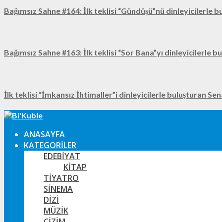
Bağımsız Sahne #164: İlk teklisi “Gündüşü”nü dinleyicilerle b
Bağımsız Sahne #163: İlk teklisi “Sor Bana”yı dinleyicilerle b
İlk teklisi “İmkansız İhtimaller”i dinleyicilerle buluşturan Se
ANASAYFA
KATEGORILER
EDEBIYAT
KITAP
TIYATRO
SINEMA
DIZI
MÜZIK
ÇIZIM