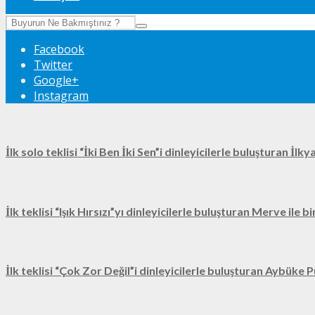
Facebook
Twitter
Google+
Instagram
İlk solo teklisi “İki Ben İki Sen”i dinleyicilerle buluşturan İl
İlk teklisi “Işık Hırsızı”yı dinleyicilerle buluşturan Merve ile 
İlk teklisi “Çok Zor Değil”i dinleyicilerle buluşturan Aybüke P