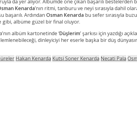
uyla da yer alıyor. Albümde öne çıkan başarılı bestelerden bi
Osman Kenarda
’nın ritmi, tanburu ve neyi sırasıyla dahil ola
su başarılı. Ardından
Osman Kenarda
bu sefer sırasıyla buzuk
 gibi, albüme güzel bir final oluyor.
a’nın albüm kartonetinde ‘
Düşlerim
’ şarkısı için yazdığı açı
lemlenebileceği, dinleyiciyi her eserle başka bir düş dünyası
üreler
Hakan Kenarda
Kutsi Soner Kenarda
Necati Pala
Osm