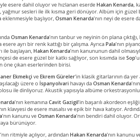
yle esere dahil oluyor ve hızlanan eserde
Hakan
Kenarda
, 
 yağmur sesleri ile ilk kısma geri dönüyor. Albüm için güzel bi
da eklenmesiyle başlıyor,
Osman Kenarda
’nın neyi de esere d
nında
Osman Kenarda
’nın tanbur ve neyinin ön plana çıktığı,
esere ayrı bir renk kattığı bir çalışma. Ayrıca
Pala
’nın piyan
rı ile başlayan,
Hakan Kenarda
’nın kanununun dahil olmasıyl
nçesi de esere güzel bir katkı sağlıyor, son kısımda ise
Sop
’u
 öne çıkan eserlerinden birisi.
aner Ekmekçi
ve
Ekrem Güreler
’in klasik gitarlarının da ye
laşılacağı üzere o
İspanyolvari
havayı da
Osman Kenarda
’nı
olosu ile dinliyoruz. Akustik yapısıyla albüme orkestrasyonlu 
enarda
’nın kemanına
Cavit Gazigil
’in başarılı akordeon eşliği
’nın klavyesi de esere masalsı ve epik bir hava katıyor. Ardınd
a
’nın kanunu ve
Osman
Kenarda
’nın bendiri dahil oluyor. O
avaya bürünüyor.
a
’nın ritmiyle açılıyor, ardından
Hakan Kenarda
’nın kanunu v