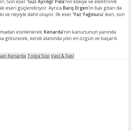
ri. Son eser ‘
Güz Ayrılığı
’
Pala
’nın klavye ve elektronik
rak eseri güçlendiriyor. Ayrıca
Barış Ergen
’in bas gitarı da
i ve neyiyle dahil oluyor. İlk eser ‘
Yaz Yağmuru
’ iken, son
klamadan esinlenerek;
Kenarda
’nın kanununun yanında
na götürecek, kendi alanında yılın en özgün ve başarılı
an Kenarda
Tolga Sop
Vasl & Fasl